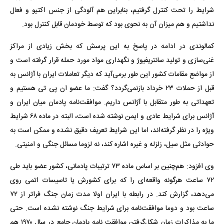
شرایط را تحت کنترل گرفتیم، بنابراین هم آلودگی از جنس اکتیو و فعال
نداشتیم و هم میزان آن به نحوی بود که توسط خودمان قابل کنترل بود.
کمالوندی در ادامه در پاسخ به این پرسش که بخش زیادی از مراکز
غنی‌سازی و تولید سانتریفیوژ و نگهداری مواد مورد حمله قرار گرفته است و
از مواضع مقامات کشور این طور برمی‌آید که دیگر تعاملات ایران با آژانس به
قبل از حملات ۲۳ خرداد بازنمی‌گردد؟ گفت: ما عضو ان پی تی هستیم و
تعهداتی به طور متقابل با آژانس داریم. موافقت‌نامه پادمان میان ایران و
آژانس برای شرایط عادی و ایمن نوشته شده است، البته در ماده ۶۸ شرایط
ویژه را در نظر گرفته‌اند، اما این شرایط تعریف دقیق نشده و ممکن است به
حوادثی مثل سیل، زلزله و غیره اشاره کند، نه لزوما مسائل جنگی و امنیتی.
وی افزود: هم‌چنین بر اساس ماده ۷۳ ترتیبات پادمانی، کشور عضو باید طی
۷۲ ساعت هرگونه واقعه‌ای را که برای کشورش یا تاسیسات اتمی روی
می‌دهد، گزارش کند. در رابطه با ایران اولا مدت زمان جنگ فراتر از ۷۲
ساعت بود و دوما موافقت‌نامه برای شرایط جنگ نوشته نشده است. حتی
ما به مذاکرات زمان شکل‌گرفتن موافقت نامه پادمان جامع در سال ۱۹۷۰ هم