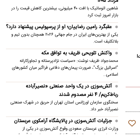
مرداد ۱۴۰۵
اسکورت نفتکش‌ها را برای واشنگتن دشوار کرده‌ است؟
شاهین اتوماتیک با افت ۴۰ میلیونی، بیشترین کاهش قیمت را در
بازار امروز ثبت کرد
عقبگرد رامین رضاییان؛ او از پرسپولیس پیشنهاد دارد؟
یکی از بهترین‌های ایران در جام جهانی ۲۰۲۶ همچنان بدون تیم و
بلاتکلیف است.
واکنش تلویحی ظریف به توافق مکه
!
محمدجواد ظریف نوشت: «سیاست نژادپرستانه و تجاوزکارانه
"اسرائیل بزرگ"، ضرورت پیمان‌های دفاعی فراگیر میان کشورهای
اسلامی…
آتش‌سوزی در یک واحد صنعتی «نصیرآباد»
رباط‌کریم/ ۴ نفر مصدوم شدند
سخنگوی سازمان اورژانس استان تهران از حریق در شهرک صنعتی
نصیرآباد خبر داد.
جزئیات آتش‌سوزی در پالایشگاه آرامکوی عربستان
وزارت انرژی عربستان سعودی وقوع آتش‌سوزی در یکی از
تأسیسات متعلق به پالایشگاه «آرامکو» در «جیزان» را تأیید کرد.