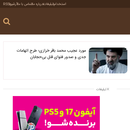
استخدام
تبلیغات
درباره ما
تماس با ما
آرشیو
RSS
مورد عجیب محمد باقر خرازی؛ طرح اتهامات
جدی و صدور فتوای قتل بی‌حجابان
تبلیغات