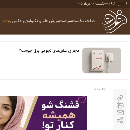
2026 August 9
-
یکشنبه ۱۸ مرداد ۱۴۰۵
صفحه نخست
سیاست
ورزش
علم و تکنولوژی
عکس
ویدیو
ر
ماجرای قبض‌های نجومی برق چیست؟
تبلیغات