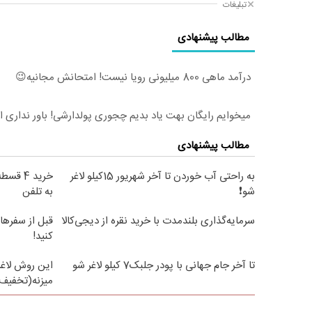
تبلیغات
مطالب پیشنهادی
درآمد ماهی 800 میلیونی رویا نیست! امتحانش مجانیه😉
میخوایم رایگان بهت یاد بدیم چجوری پولدارشی! باور نداری 
مطالب پیشنهادی
به راحتی آب خوردن تا آخر شهریور 15کیلو لاغر
خرید 4 
شو❗
به تلفن
سرمایه‌گذاری بلندمدت با خرید نقره از دیجی‌کالا
قبل از سفرها
کنید!
تا آخر جام جهانی با پودر جلبک7 کیلو لاغر شو
این روش لاغر
میزنه(تخفیف 