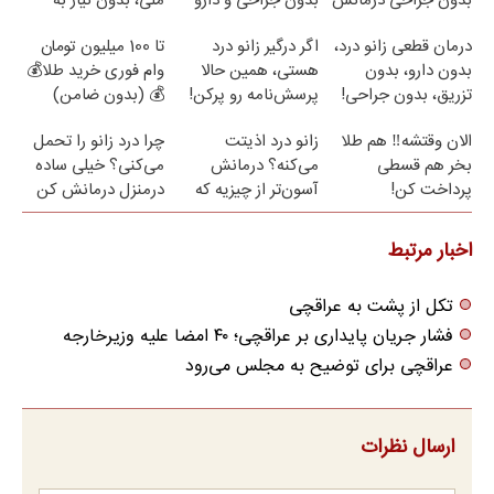
بدون جراحی درمانش
بدون جراحی و دارو
ملی، بدون نیاز به
کن!
(پرسش نامه)
مراجعه حضوری
درمان قطعی زانو درد،
اگر درگیر زانو درد
تا 100 میلیون تومان
بدون دارو، بدون
هستی، همین حالا
وام فوری خرید طلا💰
تزریق، بدون جراحی!
پرسش‌نامه رو پرکن!
💰 (بدون ضامن)
(پرسش‌نامه)
الان وقتشه‼️ هم طلا
زانو درد اذیتت
چرا درد زانو را تحمل
بخر هم قسطی
می‌کنه؟ درمانش
می‌کنی؟ خیلی ساده
پرداخت کن!
آسون‌تر از چیزیه که
درمنزل درمانش کن
فکر
می‌کنی✅پرسشنامه
اخبار مرتبط
تکل از پشت به عراقچی
فشار جریان پایداری بر عراقچی؛ ۴۰ امضا علیه وزیرخارجه
عراقچی برای توضیح به مجلس می‌رود
ارسال نظرات