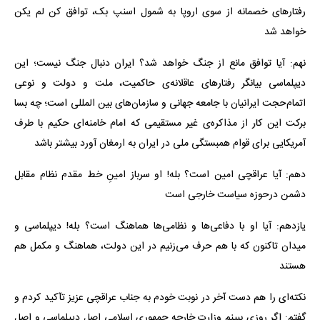
رفتارهای خصمانه از سوی اروپا به شمول اسنپ بک، توافق کن لم یکن
خواهد شد
نهم: آیا توافق مانع از جنگ خواهد شد؟ ایران دنبال جنگ نیست؛ این
دیپلماسی بیانگر رفتار‌های عاقلانه‌ی حاکمیت، ملت و دولت و نوعی
اتمام‌حجت ایرانیان با جامعه جهانی و سازمان‌های بین المللی است؛ چه بسا
برکت این کار از مذاکره‌ی غیر مستقیمی که امام خامنه‌ای حکیم با طرف
آمریکایی برای قوام همبستگی ملی در ایران به ارمغان آورد بیشتر باشد
دهم: آیا عراقچی امین است؟ بله! او سرباز امینِ خط مقدم نظام مقابل
دشمن درحوزه سیاست خارجی است
یازدهم: آیا او با دفاعی‌ها و نظامی‌ها هماهنگ است؟ بله! دیپلماسی و
میدان تاکنون که با هم حرف می‌زنیم در این دولت، هماهنگ و مکمل هم
هستند
نکته‌ای را هم دست آخر در نوبت خودم به جناب عراقچی عزیز تآکید کردم و
گفتم: اگر روزی ببینم وزارت خارجه جمهوری اسلامی اصل دیپلماسی و اصل