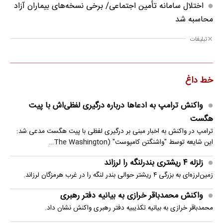
اختلال سامانه تأمین اجتماعی/ برخی نسخه‌های بیماران آزاد
محاسبه شد
تبلیغات
خط داغ
واکنش ترامپ به ادعاها درباره درگیری لفظی‌اش با پیت
هگست
ترامپ در واکنش به اخبار مبنی بر درگیری لفظی با پیت هگست مدعی شد:
این شایعه توسط "واشنگتن کامپوست" (The Washington…
زلزله ۴ ریشتری بندرلنگه را لرزاند
زمین‌لرزه‌ای به بزرگی ۴ ریشتر حوالی بندر لنگه را در غرب هرمزگان لرزاند.
واکنش محمدباقر خرازی به بیانیه دفتر رهبری
محمدباقر خرازی به بیانیه تکذیبیه دفتر رهبری واکنش نشان داد.