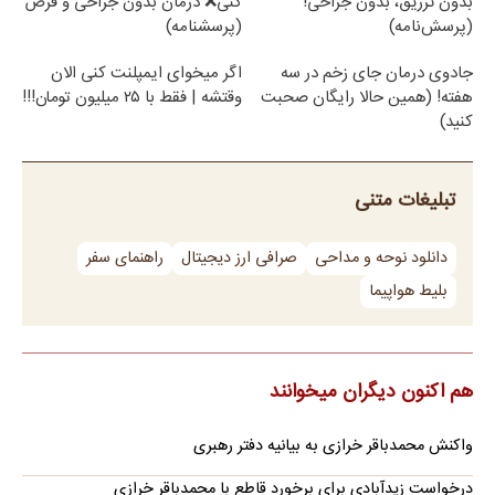
بدون تزریق، بدون جراحی!
کنی❌ درمان بدون جراحی و قرص
(پرسش‌نامه)
(پرسشنامه)
جادوی درمان جای زخم در سه
اگر میخوای ایمپلنت کنی الان
هفته! (همین حالا رایگان صحبت
وقتشه | فقط با ۲۵ میلیون تومان!!!
کنید)
تبلیغات متنی
دانلود نوحه و مداحی
صرافی ارز دیجیتال
راهنمای سفر
بلیط هواپیما
هم اکنون دیگران میخوانند
واکنش محمدباقر خرازی به بیانیه دفتر رهبری
درخواست زیدآبادی برای برخورد قاطع با محمدباقر خرازی