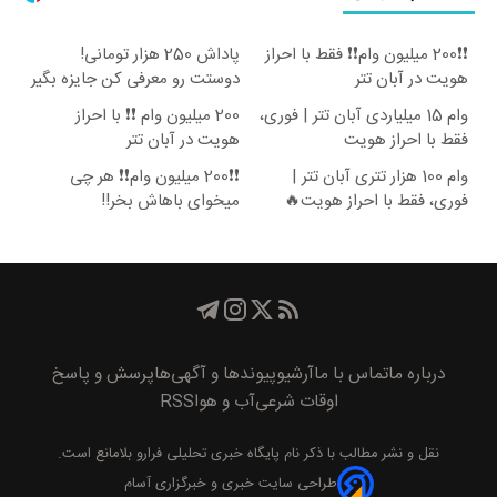
❗❗200 میلیون وام❗❗ فقط با احراز
پاداش 250 هزار تومانی!
هویت در آبان تتر
دوستت رو معرفی کن جایزه بگیر
😍
وام 15 میلیاردی آبان تتر | فوری،
200 میلیون وام ❗❗ با احراز
فقط با احراز هویت
هویت در آبان تتر
وام 100 هزار تتری آبان تتر |
❗❗200 میلیون وام❗❗ هر چی
فوری، فقط با احراز هویت🔥
میخوای باهاش بخر!!
درباره ما
تماس با ما
آرشیو
پیوند‌ها و آگهی‌ها
پرسش و پاسخ
اوقات شرعی
آب و هوا
RSS
نقل و نشر مطالب با ذکر نام
پايگاه خبری تحليلی فرارو
بلامانع است.
طراحی سایت خبری و خبرگزاری آسام