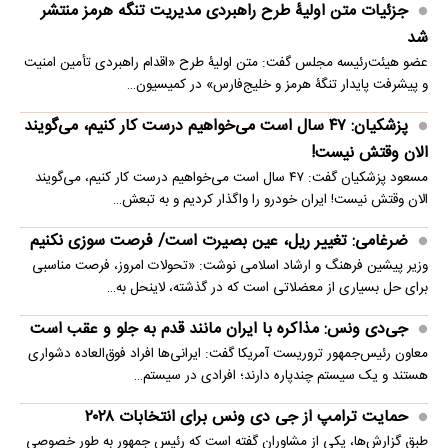
جزئیات متن اولیۀ طرح راهبردی مدیریت تنگه هرمز منتشر
شد
عضو هیئت‌رئیسه مجلس گفت: متن اولیۀ طرح «اقدام راهبردی تأمین امنیت
و پیشرفت پایدار تنگۀ هرمز و خلیج‌فارس» در کمیسیون…
پزشکیان: ۴۷ سال است می‌خواهیم درست کار کنیم، می‌گویند
الان وقتش نیست!
مسعود پزشکیان گفت: ۴۷ سال است می‌خواهیم درست کار کنیم، می‌گویند
الان وقتش نیست! ایران خودرو را واگذار کردیم و به تبعش…
ضرغامی: تغییر ریل، عین بصیرت است/ فرصت سوزی نکنیم
وزیر پیشین فرهنگ و ارشاد اسلامی نوشت: «تحولات امروز، فرصت مناسبی
برای حل بسیاری از معضلاتی‌ است که در گذشته، لاینحل به…
جی‌دی ونس: مذاکره با ایران مانند قدم به جلو و عقب است
معاون رئیس‌جمهور تروریست آمریکا گفت: ایرانی‌ها افراد فوق‌العاده دشواری
هستند و یک سیستم چندپاره دارند؛ افرادی در سیستم…
حمایت ترامپ از جی دی ونس برای انتخابات ۲۰۲۸
طبق گزارش‌ها، یکی از مشاوران گفته است که رئیس جمهور به طور خصوصی