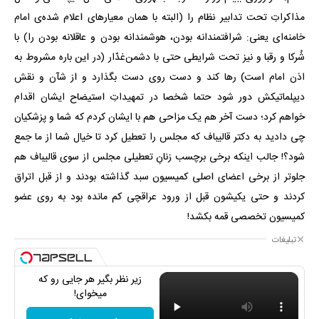
مذاکراتِ تحت تدابیر نظام را (البته با همان معیارهای اعلام شده‌ی امام
خامنه‌ای یعنی: شرافتمندانه بودن، هوشمندانه بودن و عاقلانه بودن را) با
شُرکا و رقبا و نیز تحت شرایطی حتی با دشمن‌غدّار (در این باره مشروط به
اذن امام است) رها کند و دست روی دست بگذارد و از شآن و نقش
دیپلماتیکش دور شود حتما شخصا در تمهیداتِ استیضاح ایشان اقدام
خواهم کرد؛ دست آخر هم یک مزاحی هم با ایشان کردم که شما و پزشکیان
چی دادید به دکتر قالیباف که مجلس را تعطیل کرد تا خیال شما از ما جمع
شود؟! جالب اینکه برخی برچسب زنانِ تعطیلی مجلس از سوی قالیباف هم
جلوتر از برخی اعضای اصلی کمیسیون سبد گذاشته بودند و از قبل اتراق
کردند و حتی یکیشون قبل از ورود عراقچی کم مانده بود به روی عضو
کمیسیون تخصصی قمه بکشد!
تبلیغات
زیر نظر بگیر هر جایی رو که
میخوای!