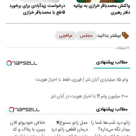
واکنش محمدباقر خرازی به بیانیه
درخواست زیدآبادی برای برخورد
دفتر رهبری
قاطع با محمدباقر خرازی
بیشتر بدانید:
مجلس
عراقچی
تبلیغات
مطالب پیشنهادی
وام 15 میلیاردی آبان تتر | فوری، فقط با احراز هویت
200 میلیون وام ❗❗ با احراز هویت در آبان تتر
مطالب پیشنهادی
زانو درد شب‌ها شما را
عمل زانو ممنوع❌
خلافی خودروتو الان
بیدار نگه می‌داره؟
درمان قطعی زانو درد
ببین، با پلاک و کد