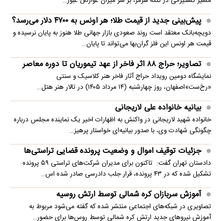
مسیر کشتیرانی در تنگه هرمز، بر سر میزان عوارض عبور…
پیش‌بینی جدید از قیمت طلا؛ هر اونس به ۴۷۰۰ دلار می‌رسد؟
دویچه‌بانک معتقد است روند صعودی بازار جهانی طلا هنوز به پایان نرسیده و
قیمت هر اونس این فلز گران‌بها می‌تواند تا پایان…
تصاویر؛ حراج ۸۸ اثر فاخر از عهد تیموریان تا دوره معاصر
نمایشگاه دومین رویداد حراج آثار فاخر هنر کلاسیک و سنتی
«رخ‌ست»اصفهان، روز چهارشنبه (۱۴ مرداد ۱۴۰۵) در تالار هنر هتل…
بیانیه خانواده علی لاریجانی
خانواده شهید لاریجانی در واکنش به اظهارات اخیر یک نماینده مجلس درباره
چگونگی شهادت وی، با صدور بیانیه‌ای خواستار پرهیز…
جزئیات توقیف اموال و وضعیت پرونده قضایی تراستی‌ها
دادستان تهران گفت: تاکنون برای مدیران شرکت‌های تراستی ۵۹ پرونده
تشکیل شده که در ۴۳ پرونده، قرار جلب دادرسی صادر شده اس…
آموزش سربازان کره شمالی توسط ارتش روسیه
تصاویری در شبکه‌های اجتماعی منتشر شده که گفته می‌شود مربوط به
آموزش نیروهای جدید ارتش کره شمالی توسط روس‌ها برای حضور…