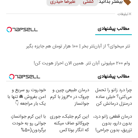
بیشتر بدانید:
کشتی
علیرضا حیدری
تبلیغات
مطالب پیشنهادی
تتر میخوای؟ از آبان‌تتر بخر | 100 هزار تومان هم جایزه بگیر
وام 200 میلیونی آبان تتر. همین الان احراز هویت کن!
مطالب پیشنهادی
چرا درد زانو را تحمل
درمان طبیعی چین و
خودروت رو سریع و
می‌کنی؟ خیلی ساده
چروک در 30روز با کرم
امن بفروش 🚘 تنها با
درمنزل درمانش کن
جوانساز
یک بار مراجعه 👇
آلمانی(45%تخفیف)
درمان قطعی زانو درد،
این کرم جلبک، جوری
با این کرم جوانساز،
بدون دارو، بدون
چروکاتو صاف میکنه
جوانی رو به خودت
تزریق، بدون جراحی!
که انگار بوتاکس
برگردون(50%
(پرسش‌نامه)
کردی!(تخفیف ویژه)
تخفیف)