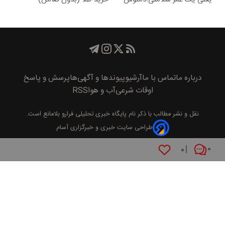
گیاهی55%تخفیف
درباره ما
تماس با ما
آرشیو
پیوند‌ها و آگهی‌ها
پرسش و پاسخ
اوقات شرعی
آب و هوا
RSS
نقل و نشر مطالب با ذکر نام
پايگاه خبری تحليلی فرارو
بلامانع است.
طراحی سایت خبری و خبرگزاری آسام
۰
۰