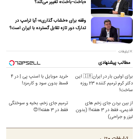
«باخت-باخت» تغییر می‌کند؟
وقفه برای «خشاب گذاری»؛ آیا ترامپ در
تدارک دور تازه تقابل گسترده با ایران است؟
تبلیغات
مطالب پیشنهادی
برای اولین بار در ایران🇮🇷 این
خرید موبایل با اسنپ پی | در ۴
دکتر کرم ترمیم کننده 23 روزه
قسط بدون سود و کارمزد!
ساخت!
از بین بردن جای زخم های
ترمیم جای زخم، بخیه و سوختگی
قدیمی، فقط در 3 هفته!! (بدون
فقط در 3 هفته!!😍
لیزر و جراحی)