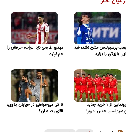
از میان اخبار
بمب پرسپولیس منفج نشد؛ قید
مهدی طارمی نزد اعراب؛ حرفش را
این بازیکن را بزنید
هم نزنید
رونمایی از ۲ خرید جدید
تا کی می‌خواهی در خیابان بدوی،
پرسپولیس؛ همین امروز!
آقای رضاییان؟