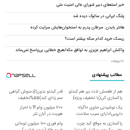
خبر استعفای دبیر شورای عالی امنیت ملی
پلنگ ایرانی در سالوک دیده شد
هانتر بایدن: سرطان پدرم به استخوان‌هایش سرایت کرده
ریسک خرید کدام سکه بیشتر است؟
واکنش ابراهیم عزیزی به توافق مکه/هیچ خطایی بی‌پاسخ نمی‌ماند
تبلیغات
مطالب پیشنهادی
هم از طعمش لذت ببر هم کبدتو
قدر کبدتو بدون!(دمنوش گیاهی
پاکسازی کن(با تخفیف ویژه)
سم زدای کبد)55%تخفیف
یک نوشیدنی حاوی 10گیاه
200 میلیون وام ❗❗ با احراز
دارویی!دارای سیب سلامت
هویت در آبان تتر
پاکسازی به موقع کبد چرب
وام فوری 100 میلیون تومانی
یعنی یک عمر سلامتی!دمنوش
خرید طلا (بدون ضامن)