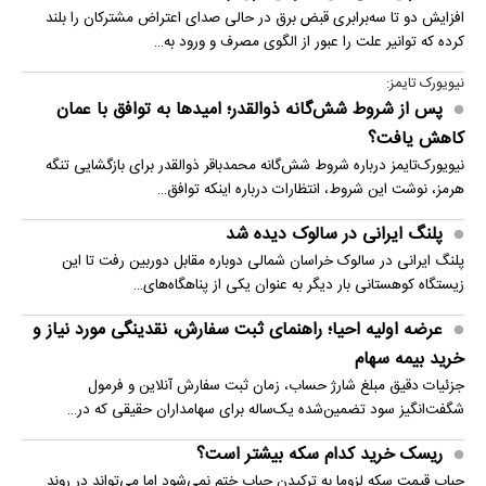
افزایش دو تا سه‌برابری قبض برق در حالی صدای اعتراض مشترکان را بلند
کرده که توانیر علت را عبور از الگوی مصرف و ورود به…
نیویورک تایمز:
پس از شروط شش‌گانه ذوالقدر؛ امیدها به توافق با عمان
کاهش یافت؟
نیویورک‌تایمز درباره شروط شش‌گانه محمدباقر ذوالقدر برای بازگشایی تنگه
هرمز، نوشت این شروط، انتظارات درباره اینکه توافق…
پلنگ ایرانی در سالوک دیده شد
پلنگ ایرانی در سالوک خراسان شمالی دوباره مقابل دوربین رفت تا این
زیستگاه کوهستانی بار دیگر به عنوان یکی از پناهگاه‌های…
عرضه اولیه احیا؛ راهنمای ثبت سفارش، نقدینگی مورد نیاز و
خرید بیمه سهام
جزئیات دقیق مبلغ شارژ حساب، زمان ثبت سفارش آنلاین و فرمول
شگفت‌انگیز سود تضمین‌شده یک‌ساله برای سهامداران حقیقی که در…
ریسک خرید کدام سکه بیشتر است؟
حباب قیمت سکه لزوما به ترکیدن حباب ختم نمی‌شود اما می‌تواند در روند