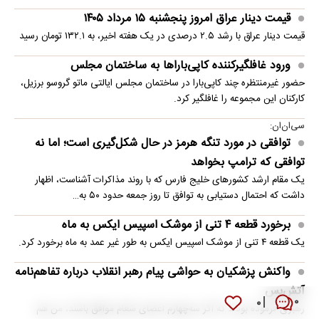
قیمت دینار عراق امروز پنجشنبه ۱۵ مرداد ۱۴۰۵
قیمت دینار عراق با رشد ۲.۵ درصدی در یک هفته اخیر، به ۱۳۲.۱ تومان رسید
ورود غافلگیرکننده کاپی‌باراها به ساختمان مجلس
حضور غیرمنتظره چند کاپی‌بارا در ساختمان مجلس ایالتی ماتو گروسو برزیل،
کارکنان این مجموعه را غافلگیر کرد.
سی‌ان‌ان:
توافقی در مورد تنگه هرمز در حال شکل‌گیری است؛ اما نه
توافقی که ترامپ بخواهد
یک مقام ارشد کشورهای خلیج فارس که با روند مذاکرات آشناست، اظهار
داشت که احتمال دستیابی به توافق تا روز جمعه حدود ۵۰ به…
برخورد قطعه ۴ تنی از موشک اسپیس ایکس به ماه
یک قطعه ۴ تنی از موشک اسپیس ایکس به طور غیر عمد به ماه برخورد کرد.
واکنش پزشکیان به حواشی پیام رهبر انقلاب درباره تفاهم‌نامه
آتش‌بس
۰
۰
رهبری فرموده بودند که اگر سه‌چهارم اعضای شعام موافق باشند، من هم