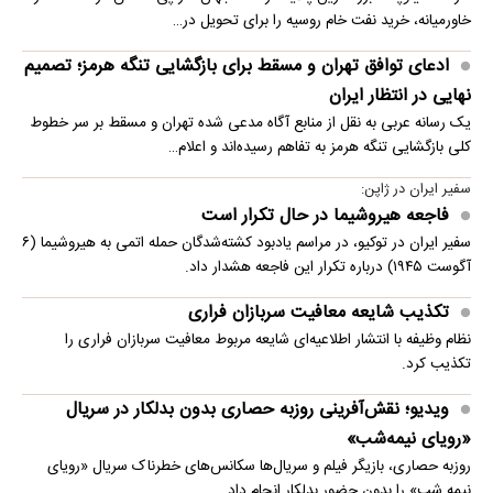
خاورمیانه، خرید نفت خام روسیه را برای تحویل در…
ادعای توافق تهران و مسقط برای بازگشایی تنگه هرمز؛ تصمیم
نهایی در انتظار ایران
یک رسانه عربی به نقل از منابع آگاه مدعی شده تهران و مسقط بر سر خطوط
کلی بازگشایی تنگه هرمز به تفاهم رسیده‌اند و اعلام…
سفیر ایران در ژاپن:
فاجعه هیروشیما در حال تکرار است
سفیر ایران در توکیو، در مراسم یادبود کشته‌شدگان حمله اتمی به هیروشیما (۶
آگوست ۱۹۴۵) درباره تکرار این فاجعه هشدار داد.
تکذیب شایعه معافیت سربازان فراری
نظام وظیفه با انتشار اطلاعیه‌ای شایعه مربوط معافیت سربازان فراری را
تکذیب کرد.
ویدیو؛ نقش‌آفرینی روزبه حصاری بدون بدلکار در سریال
«رویای نیمه‌شب»
روزبه حصاری، بازیگر فیلم و سریال‌ها سکانس‌های خطرناک سریال «رویای
نیمه شب» را بدون حضور بدلکار انجام داد.