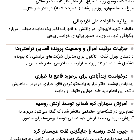
نمایشگاه دومین رویداد حراج آثار فاخر هنر کلاسیک و سنتی
«رخ‌ست»اصفهان، روز چهارشنبه (۱۴ مرداد ۱۴۰۵) در تالار هنر هتل…
بیانیه خانواده علی لاریجانی
خانواده شهید لاریجانی در واکنش به اظهارات اخیر یک نماینده مجلس درباره
چگونگی شهادت وی، با صدور بیانیه‌ای خواستار پرهیز…
جزئیات توقیف اموال و وضعیت پرونده قضایی تراستی‌ها
دادستان تهران گفت: تاکنون برای مدیران شرکت‌های تراستی ۵۹ پرونده
تشکیل شده که در ۴۳ پرونده، قرار جلب دادرسی صادر شده اس…
درخواست زیدآبادی برای برخورد قاطع با خرازی
زیدآبادی نوشت: «اگر قرار به پاسخگو کردن آقای خرازی در برابر ادعاهایش
باشد، این اقدام باید طبق موازین قانونی و رعایت…
آموزش سربازان کره شمالی توسط ارتش روسیه
تصاویری در شبکه‌های اجتماعی منتشر شده که گفته می‌شود مربوط به
آموزش نیروهای جدید ارتش کره شمالی توسط روس‌ها برای حضور…
چین، نفت روسیه را جایگزین نفت عربستان کرد
شرکت سینوپک، بزرگ‌ترین پالایشگر نفت جهان، در پی کاهش عرضه نفت از