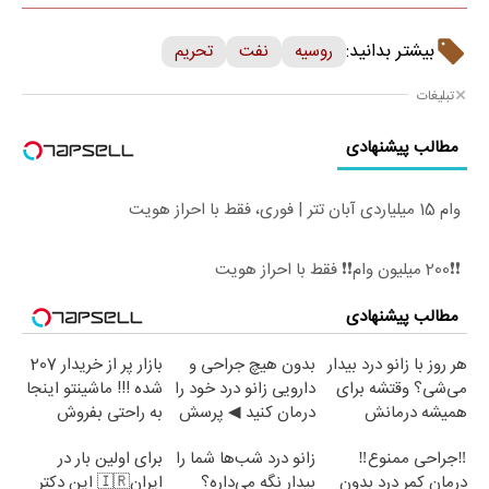
بیشتر بدانید:
روسیه
نفت
تحریم
تبلیغات
مطالب پیشنهادی
وام 15 میلیاردی آبان تتر | فوری، فقط با احراز هویت
❗❗200 میلیون وام❗❗ فقط با احراز هویت
مطالب پیشنهادی
هر روز با زانو درد بیدار
بدون هیچ جراحی و
بازار پر از خریدار 207
می‌شی؟ وقتشه برای
دارویی زانو درد خود را
شده !!! ماشینتو اینجا
همیشه درمانش
درمان کنید ◀ پرسش
به راحتی بفروش
کنی✅فرم پر کن
نامه ▶
‼️جراحی ممنوع‼️
زانو درد شب‌ها شما را
برای اولین بار در
درمان کمر درد بدون
بیدار نگه می‌داره؟
ایران🇮🇷 این دکتر