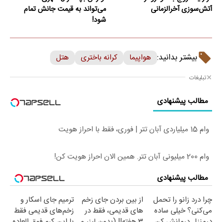
آتش‌سوزی آخرالزمانی
می‌تواند به قیمت جانش تمام
شود!
بیشتر بدانید:
هواپیما
کرانه باختری
هتل
تبلیغات
مطالب پیشنهادی
وام 15 میلیاردی آبان تتر | فوری، فقط با احراز هویت
وام 200 میلیونی آبان تتر. همین الان احراز هویت کن!
مطالب پیشنهادی
چرا درد زانو را تحمل
از بین بردن جای زخم
ترمیم جای اسکار و
می‌کنی؟ خیلی ساده
های قدیمی، فقط در
زخم‌های قدیمی فقط
درمنزل درمانش کن
3 هفته!! (بدون لیزر و
با این کرم فوق العاده