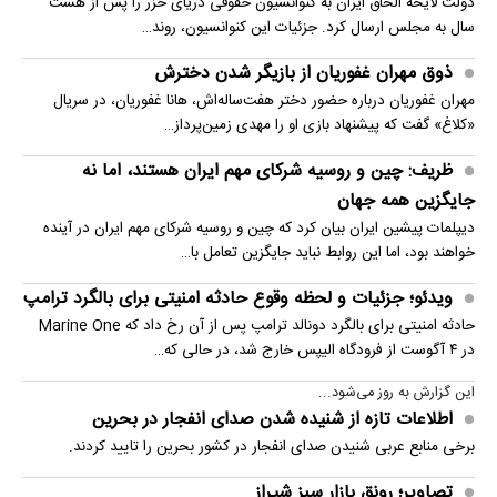
دولت لایحه الحاق ایران به کنوانسیون حقوقی دریای خزر را پس از هشت
سال به مجلس ارسال کرد. جزئیات این کنوانسیون، روند…
ذوق مهران غفوریان از بازیگر شدن دخترش
مهران غفوریان درباره حضور دختر هفت‌ساله‌اش، هانا غفوریان، در سریال
«کلاغ» گفت که پیشنهاد بازی او را مهدی زمین‌پرداز…
ظریف: چین و روسیه شرکای مهم ایران هستند، اما نه
جایگزین همه جهان
دیپلمات پیشین ایران بیان کرد که چین و روسیه شرکای مهم ایران در آینده
خواهند بود، اما این روابط نباید جایگزین تعامل با…
ویدئو؛ جزئیات و لحظه وقوع حادثه امنیتی برای بالگرد ترامپ
حادثه امنیتی برای بالگرد دونالد ترامپ پس از آن رخ داد که Marine One
در ۴ آگوست از فرودگاه الیپس خارج شد، در حالی که…
این گزارش به روز می‌شود...
اطلاعات تازه از شنیده شدن صدای انفجار در بحرین
برخی منابع عربی شنیدن صدای انفجار در کشور بحرین را تایید کردند.
تصاویر؛ رونق بازار سبز شیراز