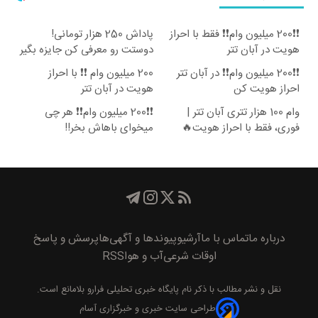
❗❗200 میلیون وام❗❗ فقط با احراز
پاداش 250 هزار تومانی!
هویت در آبان تتر
دوستت رو معرفی کن جایزه بگیر
😍
❗❗200 میلیون وام❗❗ در آبان تتر
200 میلیون وام ❗❗ با احراز
احراز هویت کن
هویت در آبان تتر
وام 100 هزار تتری آبان تتر |
❗❗200 میلیون وام❗❗ هر چی
فوری، فقط با احراز هویت🔥
میخوای باهاش بخر!!
درباره ما
تماس با ما
آرشیو
پیوند‌ها و آگهی‌ها
پرسش و پاسخ
اوقات شرعی
آب و هوا
RSS
نقل و نشر مطالب با ذکر نام
پايگاه خبری تحليلی فرارو
بلامانع است.
طراحی سایت خبری و خبرگزاری آسام