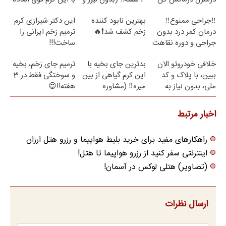
جراحی)
😍(مشاوره)
‼️جراحی ممنوع‼️
بهترین نابود کننده
این دکتر شیرازی کرم
درمان کمر درد بدون
زخم کشف شد❗🔥
ترمیم زخم ایرانی را
جراحی و دوره نقاهت
ساخت!!!
خلافی خودروتو الان
بدترین جای بخیه با
ترمیم جای زخم، بخیه
ببین، با پلاک و کد
این کرم گیاهی از بین
و سوختگی فقط در 3
ملی، بدون نیاز به
میره‼️ (مشاوره
هفته!!😍
مراجعه حضوری
رایگان)
اخبار مرتبط
راهکارهای مفید برای خرید بلیط هواپیما و رزرو هتل ارزان
اینترنتی سفر کنید از رزرو هواپیما تا هتل!
(تصاویر) هتلی لوکس در آسمان!
ارسال نظرات