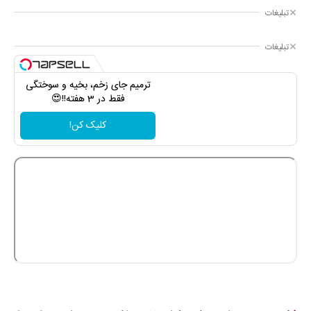
تبلیغات
تبلیغات
ترمیم جای زخم، بخیه و سوختگی
فقط در 3 هفته!!😍
کلیک کن!