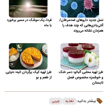
نسل جدید داروهای ضدسرطان/
فردا، یک موشک در مسیر برخورد
آنتی‌بادی‌هایی که چند هدف را
با ماه
همزمان نشانه می‌روند
طرز تهیه محلبی آلبالو؛ دسر خنک
طرز تهیه کیک برگردان انبه؛ دنیایی
و خوشمزه مخصوص فصل
از طعم و بو
تابستان
بیشتر بدانید:
تغذیه
چربی