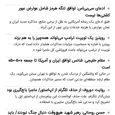
ادعای سی‌بی‌اس: توافق تنگه هرمز شامل عوارض عبور
کشتی‌ها نیست
طبق ادعای یک رسانه آمریکایی به نقل از برخی منابع، مذاکره جدید ایران و
عمان عوارض یا هزینه خدمات برای عبور از این آبراه…
رویترز: یک توییت ترامپ می‌تواند همه‌چیز را به هم بزند
رویترز با اشاره به حساسیت جزئیات مذاکرات هشدار داده است که «یک
توییت از ترامپ می‌تواند باعث فروپاشی کل ماجرا شود.»
مقام خلیجی: شانس توافق ایران و آمریکا تا جمعه «۵۰-۵۰»
است
در حالی که واشنگتن از نزدیک شدن به توافق با تهران سخن می‌گوید، یک
مقام ارشد منطقه‌ای مدعی است که مسیر مذاکرات همچنان…
روایت دوروف از حذف تلگرام از اپ‌استور/ ماجرا باج‌گیری بود
بنیان‌گذار تلگرام، علت حذف کوتاه‌مدت این پیام‌رسان از اپ‌استور اپل را
تشریح کرد و مدعی شد باج‌گیران سایبری با استفاده…
حسن روحانی: رهبر شهید هیچ‌وقت دنبال جنگ نبودند/ باید