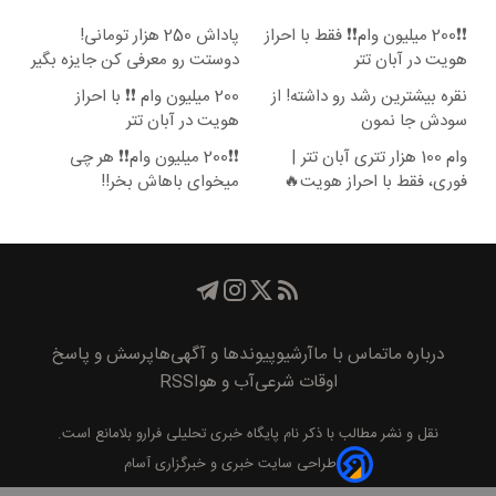
❗❗200 میلیون وام❗❗ فقط با احراز
پاداش 250 هزار تومانی!
هویت در آبان تتر
دوستت رو معرفی کن جایزه بگیر
😍
نقره بیشترین رشد رو داشته! از
200 میلیون وام ❗❗ با احراز
سودش جا نمون
هویت در آبان تتر
وام 100 هزار تتری آبان تتر |
❗❗200 میلیون وام❗❗ هر چی
فوری، فقط با احراز هویت🔥
میخوای باهاش بخر!!
درباره ما
تماس با ما
آرشیو
پیوند‌ها و آگهی‌ها
پرسش و پاسخ
اوقات شرعی
آب و هوا
RSS
نقل و نشر مطالب با ذکر نام
پايگاه خبری تحليلی فرارو
بلامانع است.
طراحی سایت خبری و خبرگزاری آسام