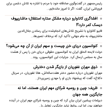
رئیس‌جمهور در گفت‌وگوی صادقانه خود با مردم با اشاره به تلاش دشمن برای
فروپاشی ایران، گفت: اگر تا امروز مانده‌ایم،…
افشاگری کاناوارو درباره مشکل ستاره استقلال؛ ماشاریپوف
دیسک کمر دارد؟!
فابیو کاناوارو با تشریح تلاش‌های انجام‌شده برای رساندن جلال‌الدین
ماشاریپوف به جام جهانی تأکید کرد که برخلاف تصورها،…
کنوانسیون دریای خزر چیست و سهم ایران از آن چه می‌شود؟
دولت لایحه الحاق ایران به کنوانسیون حقوقی دریای خزر را پس از هشت
سال به مجلس ارسال کرد. جزئیات این کنوانسیون، روند…
ذوق مهران غفوریان از بازیگر شدن دخترش
مهران غفوریان درباره حضور دختر هفت‌ساله‌اش، هانا غفوریان، در سریال
«کلاغ» گفت که پیشنهاد بازی او را مهدی زمین‌پرداز…
ظریف: چین و روسیه شرکای مهم ایران هستند، اما نه
جایگزین همه جهان
دیپلمات پیشین ایران بیان کرد که چین و روسیه شرکای مهم ایران در آینده
خواهند بود، اما این روابط نباید جایگزین تعامل با…