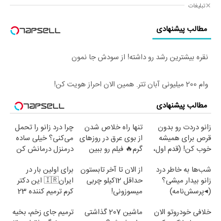
تبلیغات
مطالب پیشنهادی
نقره بیشترین رشد رو داشته! از سودش جا نمون
وام 200 میلیونی آبان تتر. همین الان احراز هویت کن!
مطالب پیشنهادی
زانو دردت رو بدون
تنها راه خلاص شدن
چرا درد زانو را تحمل
قرص برای همیشه
از بوی عرق در روزهای
می‌کنی؟ خیلی ساده
خوب کن! (قدم اول،
گرم🔥 فیلم رو ببین
درمنزل درمانش کن
پرسش‌نامه)
شب‌ها به خاطر درد
از الان تا آخر تابستون
برای اولین بار در
زانو بیدار میشی؟
حداقل 12کیلو چربی
ایران🇮🇷 این دکتر
(◂پرسش‌نامه)
میسوزونی!
کرم ترمیم کننده 23
روزه ساخت!
خلافی خودروتو الان
ماشین 207 گذاشتی
ترمیم جای زخم، بخیه