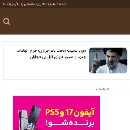
استخدام
تبلیغات
درباره ما
تماس با ما
آرشیو
RSS
مورد عجیب محمد باقر خرازی؛ طرح اتهامات
جدی و صدور فتوای قتل بی‌حجابان
تبلیغات