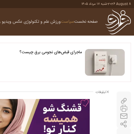
2026 August 8
-
شنبه ۱۷ مرداد ۱۴۰۵
صفحه نخست
سیاست
ورزش
علم و تکنولوژی
عکس
ویدیو
ر
ماجرای قبض‌های نجومی برق چیست؟
تبلیغات