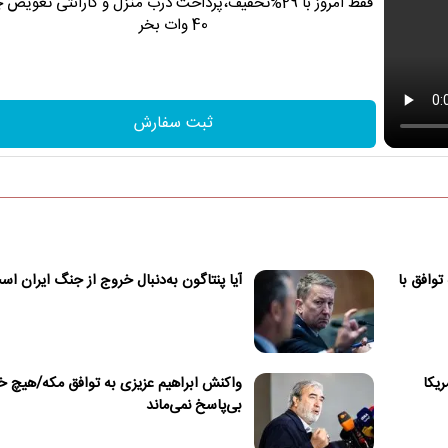
فقط امروز با 29%تخفیف،پرداخت درب منزل و گارانتی تعویض 
40 وات بخر
ثبت سفارش
توافق با
آیا پنتاگون به‌دنبال خروج از جنگ ایران ا
ریکا
واکنش ابراهیم عزیزی به توافق مکه/هیچ 
بی‌پاسخ نمی‌ماند