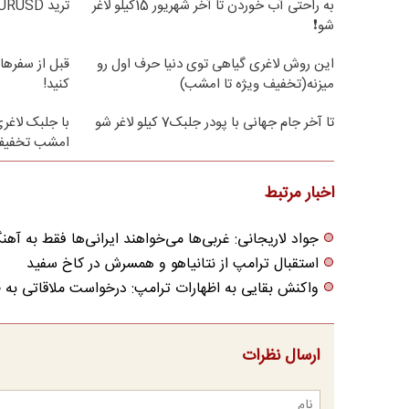
به راحتی آب خوردن تا آخر شهریور 15کیلو لاغر
ترید EURUSD با اسپرد از صفر پیپ
شو❗
این روش لاغری گیاهی توی دنیا حرف اول رو
قبل از سفرها
میزنه(تخفیف ویژه تا امشب)
کنید!
تا آخر جام جهانی با پودر جلبک7 کیلو لاغر شو
امشب تخفیف 
اخبار مرتبط
جواد لاریجانی: غربی‌ها می‌خواهند ایرانی‌ها فقط به آه
استقبال ترامپ از نتانیاهو و همسرش در کاخ سفید
واکنش بقایی به اظهارات ترامپ: درخواست ملاقاتی به ط
ارسال نظرات