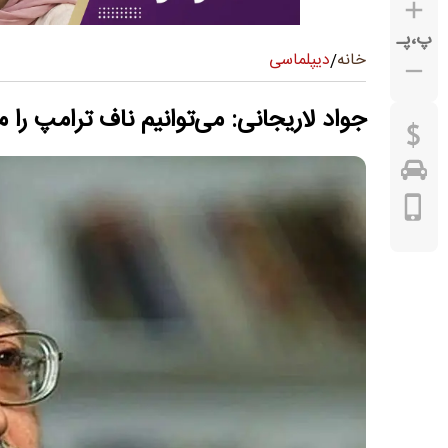
پ
،
پـ
دیپلماسی
خانه
/
جواد لاریجانی: می‌توانیم ناف ترامپ را 