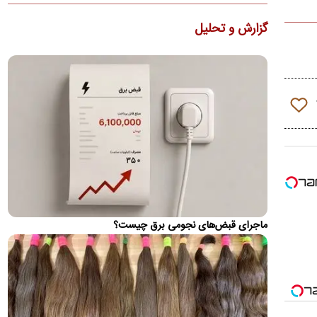
نگرانی سیاستمدار اماراتی نزدیک به بن‌زاید از توافق
گزارش و تحلیل
مکه
انتقادات امارات بر ماهیت و زمان‌بندی این توافق‌نامه، و همچنین
فقدان شفافیت در خصوص دشمن مشترکِ مدنظرِ این ائتلاف و…
ماجرای تیم‌داری استقلال در رشته ماهیگیری!
شایعه عجیبی چندی قبل در خصوص تیم‌داری باشگاه استقلال در
یک رشته عجیب بر سر زبان‌ها افتاده است!
محمدباقر خرازی: این کلیپ تقطیع شده و جعلی است
کلیپ دیگری از دبیرکل تشکیلات موسوم به حزب‌الله ایران در
شبکه‌های اجتماعی منتشر شده که گفته می‌شود، مربوط به
واکنش‌ها…
قیمت بازگشایی تنگه هرمز چقدر است؟
ماجرای قبض‌های نجومی برق چیست؟
یک استاد دانشگاه قطر با اشاره به مذاکرات ایران و عمان درباره تردد
کشتی‌ها در تنگه هرمز، مدعی شد درخواست تهران برای…
ونس: ما در میانه بازی جنگ با ایران هستیم
جی دی ونس مدعی شد: آمریکا در حال تدوین طرحی برای تضمین