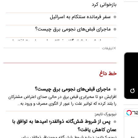
بازخوانی کرد
سفر فرمانده سنتکام به اسرائیل
ماجرای قبض‌های نجومی برق چیست؟
پس از شروط شش‌گانه ذوالقدر؛ امیدها به توافق با
تبلیغات
عمان کاهش یافت؟
آیا پنتاگون به‌دنبال خروج از جنگ ایران است؟
خط داغ
صورتحساب میلیارد دلاری جنگ ایران و آمریکا
رسمی؛ پرسپولیس از پدیده ۱۹ ساله رونمایی کرد
ماجرای قبض‌های نجومی برق چیست؟
افزایش دو تا سه‌برابری قبض برق در حالی صدای اعتراض مشترکان
پلنگ ایرانی در سالوک دیده شد
را بلند کرده که توانیر علت را عبور از الگوی مصرف و ورود به…
پرتاب تخم‌مرغ به سمت نخست‌وزیر کوزوو در
نیویورک تایمز:
پارلمان
پس از شروط شش‌گانه ذوالقدر؛ امیدها به توافق با
عمان کاهش یافت؟
نیویورک‌تایمز درباره شروط شش‌گانه محمدباقر ذوالقدر برای