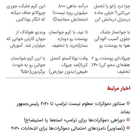
چرا درد زانو را تحمل
درآمد ماهی 800
این کرم جلبک، جوری
می‌کنی؟ خیلی ساده
میلیونی رویا نیست!
چروکاتو صاف میکنه
درمنزل درمانش کن
امتحانش مجانیه😉
که انگار بوتاکس
کردی!(تخفیف ویژه)
با جوانساز جلبک
تا عید، با کرم جوانساز،
ویدیو هولناک از
جلوی آسیب آلودگی
پوستت رو دوباره
جوان کارتن خوابی که
هوا به پوستت رو
بساز(خرید با تخفیف
میلیاردر شد. آموزش
بگیر❗ (تخفیف تا
ویژه)
رایگان
چروک‌ای پوستت رو ۲
وقت بوتاکستو کنسل
با این کرم جوانساز،
امشب)
هفته‌ای محو کن! ۴۰٪
کن!(ضد چروک
جوانی رو به خودت
تخفیف
طبیعی/بدون عوارض)
برگردون(50%
تخفیف)
اخبار مرتبط
سناتور دموکرات: معلوم نیست ترامپ تا ۲۰۲۰ رئیس‌جمهور
بماند
دوراهی دموکرات‌ها برای ترامپ؛ استعفا یا استیضاح!
(تصاویر) نامزد‌های احتمالی دموکرات‌ها برای انتخابات ۲۰۲۰