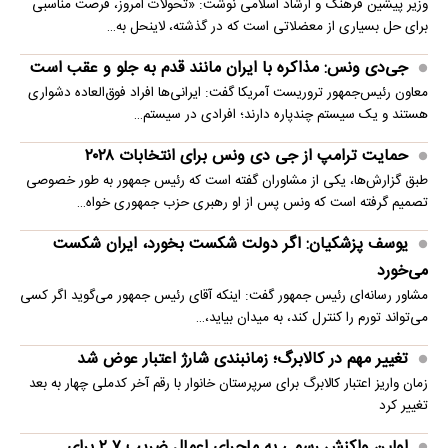
وزیر پیشین فرهنگ و ارشاد اسلامی نوشت: «تحولات امروز، فرصت مناسبی
برای حل بسیاری از معضلاتی‌ است که در گذشته، لاینحل به…
جی‌دی ونس: مذاکره با ایران مانند قدم به جلو و عقب است
معاون رئیس‌جمهور تروریست آمریکا گفت: ایرانی‌ها افراد فوق‌العاده دشواری
هستند و یک سیستم چندپاره دارند؛ افرادی در سیستم…
حمایت ترامپ از جی دی ونس برای انتخابات ۲۰۲۸
طبق گزارش‌ها، یکی از مشاوران گفته است که رئیس جمهور به طور خصوصی
تصمیم گرفته است که ونس پس از او رهبری حزب جمهوری خواه…
یوسف پزشکیان: اگر دولت شکست بخورد، ایران شکست
می‌خورد
مشاور رسانه‌ای رئیس جمهور گفت: اینکه آقای رئیس جمهور می‌گوید اگر کسی
می‌تواند تورم را کنترل کند، به میدان بیاید،…
تغییر مهم در کالابرگ؛ زمانبندی‌ شارژ اعتبار عوض شد
زمان واریز اعتبار کالابرگ برای سرپرستان خانوار با رقم آخر کدملی چهار به بعد
تغییر کرد
اولین واکنش رسمی به ماجرای اعمال ضریب ۲.۷ برای