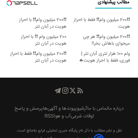
مطالب پیشنهادی
❗❗200 میلیون وام❗❗ فقط با احراز
❗❗200 میلیون وام❗❗ با احراز
هویت
هویت در آبان تتر
❗❗200 میلیون وام❗❗ هر چی
200 میلیون وام ❗❗ با احراز
میخوای باهاش بخر!!
هویت در آبان تتر
وام 100 هزار تتری آبان تتر |
❗❗200 میلیون وام❗❗ فقط با احراز
فوری، فقط با احراز هویت🔥
هویت در آبان تتر
درباره ما
تماس با ما
آرشیو
پیوند‌ها و آگهی‌ها
پرسش و پاسخ
اوقات شرعی
آب و هوا
RSS
نقل و نشر مطالب با ذکر نام
پايگاه خبری تحليلی فرارو
بلامانع است.