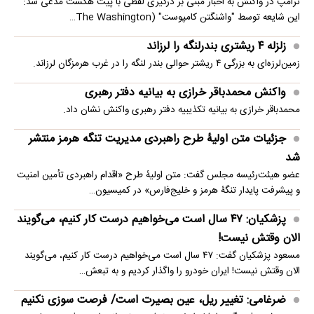
ترامپ در واکنش به اخبار مبنی بر درگیری لفظی با پیت هگست مدعی شد:
این شایعه توسط "واشنگتن کامپوست" (The Washington…
زلزله ۴ ریشتری بندرلنگه را لرزاند
زمین‌لرزه‌ای به بزرگی ۴ ریشتر حوالی بندر لنگه را در غرب هرمزگان لرزاند.
واکنش محمدباقر خرازی به بیانیه دفتر رهبری
محمدباقر خرازی به بیانیه تکذیبیه دفتر رهبری واکنش نشان داد.
جزئیات متن اولیۀ طرح راهبردی مدیریت تنگه هرمز منتشر
شد
عضو هیئت‌رئیسه مجلس گفت: متن اولیۀ طرح «اقدام راهبردی تأمین امنیت
و پیشرفت پایدار تنگۀ هرمز و خلیج‌فارس» در کمیسیون…
پزشکیان: ۴۷ سال است می‌خواهیم درست کار کنیم، می‌گویند
الان وقتش نیست!
مسعود پزشکیان گفت: ۴۷ سال است می‌خواهیم درست کار کنیم، می‌گویند
الان وقتش نیست! ایران خودرو را واگذار کردیم و به تبعش…
ضرغامی: تغییر ریل، عین بصیرت است/ فرصت سوزی نکنیم