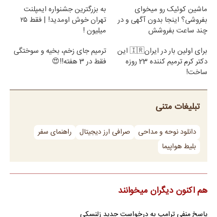
ماشین کوئیک رو میخوای
به بزرگترین جشنواره ایمپلنت
بفروشی؟ اینجا بدون آگهی و در
تهران خوش اومدید! | فقط ۲۵
چند ساعت بفروشش
میلیون !
Image failed to load
Image failed to load
برای اولین بار در ایران🇮🇷 این
ترمیم جای زخم، بخیه و سوختگی
دکتر کرم ترمیم کننده 23 روزه
فقط در 3 هفته!!😍
ساخت!
تبلیغات متنی
دانلود نوحه و مداحی
صرافی ارز دیجیتال
راهنمای سفر
بلیط هواپیما
هم اکنون دیگران میخوانند
پاسخ منفی ترامپ به درخواست جدید زلنسکی