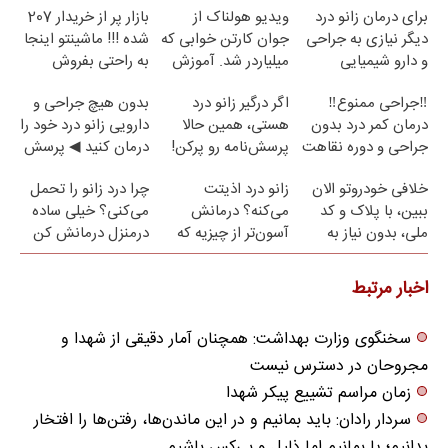
برای درمان زانو درد
ویدیو هولناک از
بازار پر از خریدار 207
دیگر نیازی به جراحی
جوان کارتن خوابی که
شده !!! ماشینتو اینجا
و دارو شیمیایی
میلیاردر شد. آموزش
به راحتی بفروش
نیست(پرسش‌نامه)
رایگان
Image failed to load
Image failed to load
Image failed to load
‼️جراحی ممنوع‼️
اگر درگیر زانو درد
بدون هیچ جراحی و
درمان کمر درد بدون
هستی، همین حالا
دارویی زانو درد خود را
جراحی و دوره نقاهت
پرسش‌نامه رو پرکن!
درمان کنید ◀ پرسش
نامه ▶
Image failed to load
Image failed to load
Image failed to load
خلافی خودروتو الان
زانو درد اذیتت
چرا درد زانو را تحمل
ببین، با پلاک و کد
می‌کنه؟ درمانش
می‌کنی؟ خیلی ساده
ملی، بدون نیاز به
آسون‌تر از چیزیه که
درمنزل درمانش کن
مراجعه حضوری
فکر
می‌کنی✅پرسشنامه
اخبار مرتبط
سخنگوی وزارت بهداشت: همچنان آمار دقیقی از شهدا و
مجروحان در دسترس نیست
زمان مراسم تشییع پیکر شهدا
سردار رادان: باید بمانیم و در این ماندن‌ها، رفتن‌ها را افتخار
بدانیم؛ یا بمانیم اما ذلیل و بی‌کس باشیم