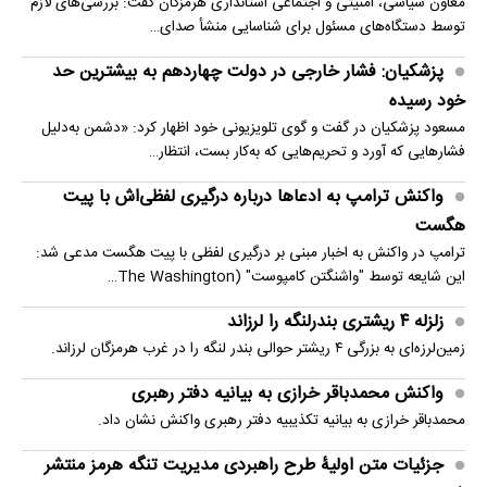
معاون سیاسی، امنیتی و اجتماعی استانداری هرمزگان گفت: بررسی‌های لازم
توسط دستگاه‌های مسئول برای شناسایی منشأ صدای…
پزشکیان: فشار خارجی در دولت چهاردهم به بیشترین حد
خود رسیده
مسعود پزشکیان در گفت و گوی تلویزیونی خود اظهار کرد: «دشمن به‌دلیل
فشارهایی که آورد و تحریم‌هایی که به‌کار بست، انتظار…
واکنش ترامپ به ادعاها درباره درگیری لفظی‌اش با پیت
هگست
ترامپ در واکنش به اخبار مبنی بر درگیری لفظی با پیت هگست مدعی شد:
این شایعه توسط "واشنگتن کامپوست" (The Washington…
زلزله ۴ ریشتری بندرلنگه را لرزاند
زمین‌لرزه‌ای به بزرگی ۴ ریشتر حوالی بندر لنگه را در غرب هرمزگان لرزاند.
واکنش محمدباقر خرازی به بیانیه دفتر رهبری
محمدباقر خرازی به بیانیه تکذیبیه دفتر رهبری واکنش نشان داد.
جزئیات متن اولیۀ طرح راهبردی مدیریت تنگه هرمز منتشر