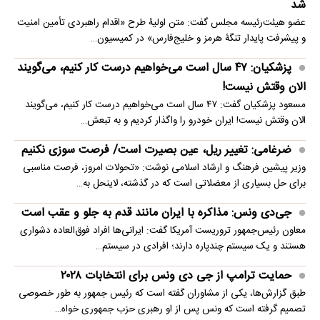
شد
عضو هیئت‌رئیسه مجلس گفت: متن اولیۀ طرح «اقدام راهبردی تأمین امنیت
و پیشرفت پایدار تنگۀ هرمز و خلیج‌فارس» در کمیسیون…
پزشکیان: ۴۷ سال است می‌خواهیم درست کار کنیم، می‌گویند
الان وقتش نیست!
مسعود پزشکیان گفت: ۴۷ سال است می‌خواهیم درست کار کنیم، می‌گویند
الان وقتش نیست! ایران خودرو را واگذار کردیم و به تبعش…
ضرغامی: تغییر ریل، عین بصیرت است/ فرصت سوزی نکنیم
وزیر پیشین فرهنگ و ارشاد اسلامی نوشت: «تحولات امروز، فرصت مناسبی
برای حل بسیاری از معضلاتی‌ است که در گذشته، لاینحل به…
جی‌دی ونس: مذاکره با ایران مانند قدم به جلو و عقب است
معاون رئیس‌جمهور تروریست آمریکا گفت: ایرانی‌ها افراد فوق‌العاده دشواری
هستند و یک سیستم چندپاره دارند؛ افرادی در سیستم…
حمایت ترامپ از جی دی ونس برای انتخابات ۲۰۲۸
طبق گزارش‌ها، یکی از مشاوران گفته است که رئیس جمهور به طور خصوصی
تصمیم گرفته است که ونس پس از او رهبری حزب جمهوری خواه…