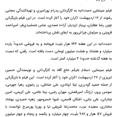
فیلم سینمایی «صددام» به کارگردانی پدرام پورامیری و تهیه‌کنندگی مجتبی
رشوند از ۱۷ اردیبهشت اکران خود را آغاز کرده است. در این فیلم بازیگرانی
چون رضا عطاران، پریناز ایزدیار، آزاده صمدی، عباس جمشیدی‌فر، امیراحمد
قزوینی و سیاوش چراغی‌پور به ایفای نقش پرداخته‌اند.
«صددام» در این هفته ۱۴۳ هزار بلیت فروخته و به فروشی حدوداً یازده
میلیارد و هشتاد و هشت میلیون تومانی دست یافته است. رقمی که نسبت
به هفته گذشته حدودا ۴ میلیارد کمتر است.
فیلم سینمایی «سلام علیکم حاج آقا» به کارگردانی و نویسندگی حسین
تبریزی از ۲۷ اردیبهشت اکران خود را آغاز کرده است. این فیلم با بازیگرانی
از جمله حمید گودرزی، لیلا اوتادی، علی صادقی، رز رضوی، زهرا جهرمی،
سوسن پرور، ارژنگ امیرفضلی، مهران رجبی، بیتا عالمی، علی کریمی، امین
چنارانی، علی بنایی، اشکان قاسمی، شیوا خسرومهر، زهره حمیدی، بهشاد
مختاری، سعیده عرب، محمدرضا شریفی نیا و پوریا پورسرخ توانست با
فروش ۵۷ هزار و ۹۸۷ بلیت، چهار میلیارد و یکصد و پنجاه و چهار میلیون