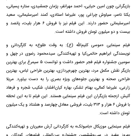
بازیگرانی چون امین حیایی، احمد مهرانفر، پژمان جمشیدی، ستاره پسیانی،
یکتا ناصر، سیاوش چراغی پور، علیرضا استادی، کمند امیرسلیمانی، سعید
امیرسلیمانی حضور دارند. این فیلم نیز با فروش ۶ هزار بلیت، پانصد و
بیست و دو میلیون تومان فروش داشته است.
فیلم سینمایی «موسی کلیم‌الله (ع): به وقت طلوع» به کارگردانی و
نویسندگی ابراهیم حاتمی‌کیا و تهیه‌کنندگی سیدمحمود رضوی در چهل و
سومین جشنواره فیلم فجر حضور داشت و توانست ۵ سیمرغ برای بهترین
بازیگر نقش مکمل مرد، بهترین چهره‌پردازی، بهترین طراحی لباس، بهترین
طراحی صحنه و بهترین جلوه‌های ویژه بصری را به دست بیاورد. مریلا
زارعی، علیرضا کمالی، بهنام تشکر، بهاره کیان‌افشار، شکیب شجره و فرهاد
آئیش ازجمله بازیگران این فیلم سینمایی هستند. این فیلم تا به این لحظه
با فروش ۶ هزار و ۳۱۳ بلیت، فروشی معادل چهارصد و هشتاد و یک میلیون
تومان داشته است.
فیلم سینمایی موزیکال «بامبولک» به کارگردانی آرش معیریان و تهیه‌کنندگی
بهروز مفید در سی‌وششمین جشنواره بین‌المللی فیلم‌های کودکان و