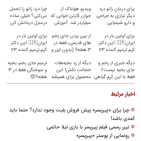
برای درمان زانو درد
ویدیو هولناک از
چرا درد زانو را تحمل
دیگر نیازی به جراحی
جوان کارتن خوابی که
می‌کنی؟ خیلی ساده
و دارو شیمیایی
میلیاردر شد. آموزش
درمنزل درمانش کن
نیست(پرسش‌نامه)
رایگان
برای اولین بار در
از بین بردن جای زخم
برای اولین بار در
ایران🇮🇷 این دکتر
های قدیمی، فقط در
ایران🇮🇷 این دکتر
کرم ترمیم کننده 23
3 هفته!! (بدون لیزر و
کرم ترمیم کننده 23
روزه ساخت!
جراحی)
روزه ساخت!
دیگه خبری از زخم و
دیگه از رد بخیه‌هات
ترمیم جای زخم، بخیه
جای بخیه نیست‼️
خجالت نکش! این
و سوختگی فقط در 3
فقط با این کرم گیاهی
محصول برای همیشه
هفته!!😍
درمانش می‌کنه
اخبار مرتبط
چرا برای «پیرپسر» پیش فروش بلیت وجود ندارد؟ حتما باید
کمدی باشد!
تیزر رسمی فیلم پیرپسر با بازی لیلا حاتمی
رونمایی از پوستر «پیرپسر»