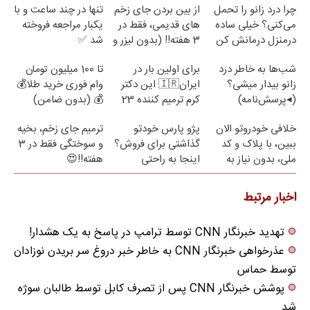
چرا درد زانو را تحمل
از بین بردن جای زخم
تنها در چند ساعت و با
می‌کنی؟ خیلی ساده
های قدیمی، فقط در
یکبار مراجعه فروخته
درمنزل درمانش کن
3 هفته!! (بدون لیزر و
شد ✅
جراحی)
شب‌ها به خاطر درد
برای اولین بار در
تا 100 میلیون تومان
زانو بیدار میشی؟
ایران🇮🇷 این دکتر
وام فوری خرید طلا💰
(◂پرسش‌نامه)
کرم ترمیم کننده 23
💰 (بدون ضامن)
روزه ساخت!
خلافی خودروتو الان
پژو پارس خودتو
ترمیم جای زخم، بخیه
ببین، با پلاک و کد
گذاشتی برای فروش؟
و سوختگی فقط در 3
ملی، بدون نیاز به
اینجا به راحتی
هفته!!😍
مراجعه حضوری
بفروش
اخبار مرتبط
تهدید خبرنگار CNN توسط ترامپ در پاسخ به یک هشدار!
عذرخواهی خبرنگار CNN به خاطر خبر دروغ سر بریدن نوزادان
توسط حماس
پوشش خبرنگار CNN پس از تصرف کابل توسط طالبان سوژه
شد