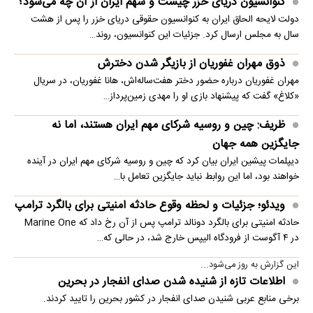
کنوانسیون دریای خزر چیست و سهم ایران از آن چه می‌شود؟
دولت لایحه الحاق ایران به کنوانسیون حقوقی دریای خزر را پس از هشت
سال به مجلس ارسال کرد. جزئیات این کنوانسیون، روند…
ذوق مهران غفوریان از بازیگر شدن دخترش
مهران غفوریان درباره حضور دختر هفت‌ساله‌اش، هانا غفوریان، در سریال
«کلاغ» گفت که پیشنهاد بازی او را مهدی زمین‌پرداز…
ظریف: چین و روسیه شرکای مهم ایران هستند، اما نه
جایگزین همه جهان
دیپلمات پیشین ایران بیان کرد که چین و روسیه شرکای مهم ایران در آینده
خواهند بود، اما این روابط نباید جایگزین تعامل با…
ویدئو؛ جزئیات و لحظه وقوع حادثه امنیتی برای بالگرد ترامپ
حادثه امنیتی برای بالگرد دونالد ترامپ پس از آن رخ داد که Marine One
در ۴ آگوست از فرودگاه الیپس خارج شد، در حالی که…
این گزارش به روز می‌شود...
اطلاعات تازه از شنیده شدن صدای انفجار در بحرین
برخی منابع عربی شنیدن صدای انفجار در کشور بحرین را تایید کردند.