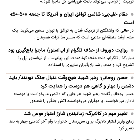
توییت از ترامپ می‌تواند باعث فروپاشی کل ماجرا شود.»
مقام خلیجی: شانس توافق ایران و آمریکا تا جمعه «۵۰-۵۰»
است
در حالی که واشنگتن از نزدیک شدن به توافق با تهران سخن می‌گوید، یک
مقام ارشد منطقه‌ای مدعی است که مسیر مذاکرات همچنان…
روایت دوروف از حذف تلگرام از اپ‌استور/ ماجرا باج‌گیری بود
بنیان‌گذار تلگرام، علت حذف کوتاه‌مدت این پیام‌رسان از اپ‌استور اپل را
تشریح کرد و مدعی شد باج‌گیران سایبری با استفاده…
حسن روحانی: رهبر شهید هیچ‌وقت دنبال جنگ نبودند/ باید
دشمن را مهار و گاهی هم دوست را هدایت کرد
حسن روحانی گفت: رهبر شهید هر جایی که دشمن می‌خواست یا دوست
نادان می‌خواست، یا دیگران می‌خواستند آتش جنگی را شعله‌ور…
تغییر مهم در کالابرگ؛ زمانبندی‌ شارژ اعتبار عوض شد
زمان واریز اعتبار کالابرگ برای سرپرستان خانوار با رقم آخر کدملی چهار به بعد
تغییر کرد