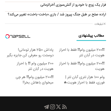
فرار یک زوج با خودرو از آتش‌سوزی آخرالزمانی
اراده صلح بر طبل جنگ پیروز شد / بازی «باخت-باخت» تغییر می‌کند؟
تبلیغات
مطالب پیشنهادی
❗❗200 میلیون وام❗❗ فقط با احراز
پاداش 250 هزار تومانی!
هویت در آبان تتر
دوستت رو معرفی کن جایزه بگیر
😍
❗❗200 میلیون وام❗❗ فقط با احراز
200 میلیون وام ❗❗ با احراز
هویت
هویت در آبان تتر
وام 100 هزار تتری آبان تتر |
❗❗200 میلیون وام❗❗ هر چی
فوری، فقط با احراز هویت🔥
میخوای باهاش بخر!!