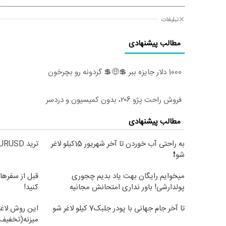
تبلیغات
مطالب پیشنهادی
1000 دلار جایزه ببر 💲🤑💲 گردونه رو بچرخون
فروش راحت پژو ۲۰6، بدون کمیسیون و دردسر
مطالب پیشنهادی
به راحتی آب خوردن تا آخر شهریور 15کیلو لاغر
ترید EURUSD با اسپرد از صفر پیپ
شو❗
میخوایم رایگان بهت یاد بدیم چجوری
قبل از سفرها
پولدارشی! باور نداری امتحانش مجانیه
کنید!
تا آخر جام جهانی با پودر جلبک7 کیلو لاغر شو
این روش لاغر
میزنه(تخفیف 