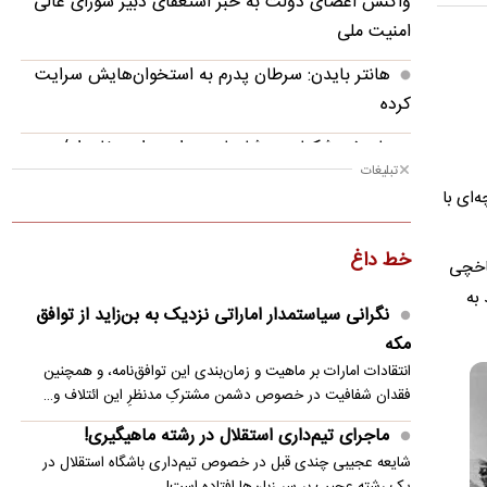
واکنش اعضای دولت به خبر استعفای دبیر شورای عالی
امنیت ملی
هانتر بایدن: سرطان پدرم به استخوان‌هایش سرایت
کرده
پاسخ پزشکیان به شایعات پیرامون استعفای او/
تبلیغات
مسئله‌ این نیست
‌ای با
سفر رئیس دستگاه اطلاعاتی عربستان به عراق
خط داغ
دارندگان قولنامه برای ثبت ادعا فقط ۲ سال فرصت
ی چاناخچی
دارند
 به
نگرانی سیاستمدار اماراتی نزدیک به بن‌زاید از توافق
پزشکیان: برای همیشه که نمی‌توان جنگید/ بالاخره
مکه
باید آن را در نقطه‌ای به پایان رساند
انتقادات امارات بر ماهیت و زمان‌بندی این توافق‌نامه، و همچنین
فقدان شفافیت در خصوص دشمن مشترکِ مدنظرِ این ائتلاف و…
ماجرای تیم‌داری استقلال در رشته ماهیگیری!
ماجرای تیم‌داری استقلال در رشته ماهیگیری!
نتایج نهایی آزمون دکتری سال ۱۴۰۵ چه زمانی اعلام
شایعه عجیبی چندی قبل در خصوص تیم‌داری باشگاه استقلال در
می شود؟
یک رشته عجیب بر سر زبان‌ها افتاده است!