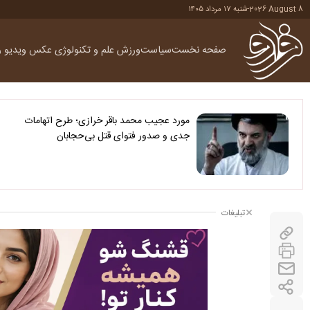
2026 August 8
-
شنبه ۱۷ مرداد ۱۴۰۵
صفحه نخست
سیاست
ورزش
علم و تکنولوژی
عکس
ویدیو
ر
مورد عجیب محمد باقر خرازی؛ طرح اتهامات
جدی و صدور فتوای قتل بی‌حجابان
تبلیغات