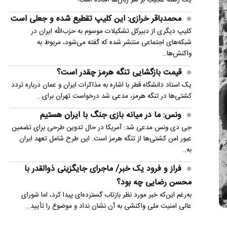
آتش‌سوزی غرفه اسباب‌بازی در «لونا پارک» شیراز
محمدباقر خرازی: این کلیپ تقطیع شده و جعلی است
کلیپ دیگری از دبیرکل تشکیلات موسوم به حزب‌الله ایران در
سخنگوی ارتش: نظم ایرانی حاکم بر تنگه هرمز
شبکه‌های اجتماعی منتشر شده که گفته می‌شود، مربوط به
غیرقابل بازگشت است
واکنش‌ها…
قیمت بازگشایی تنگه هرمز چقدر است؟
یک استاد دانشگاه قطر با اشاره به مذاکرات ایران و عمان درباره تردد
کشتی‌ها در تنگه هرمز، مدعی شد درخواست تهران برای…
ونس: ما در میانه بازی جنگ با ایران هستیم
جی دی ونس مدعی شد: آمریکا در حال تدوین طرحی برای تضمین
عبور امن کشتی‌ها از تنگه هرمز است. این طرح شامل تعهد ایران
به…
فراز و فرود یک خبر/ ماجرای جایگزینی ذوالقدر با
محسن رضایی چه بود؟
به‌رغم این‌که خبر مورد نظر بازتاب گسترده‌ای پیدا کرد، اما شورای
عالی امنیت ملی واکنشی به آن نشان نداد و موضوع را تأیید…
جدیدترین صحبت‌های طارمی درباره ارتباط با سحر