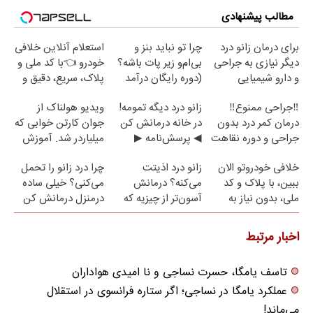
مطالب پیشنهادی
برای درمان زانو درد
چرا تو نباید بنز و
استعلام آنلاین خلافی
دیگر نیازی به جراحی
بی‌ام‌و زیر پات باشه؟
خودرو 👈با کد ملی و
و دارو شیمیایی
(دوره رایگان درآمد
پلاک، سریع، دقیق و
نیست(پرسش‌نامه)
میلیاردی)
بدون معطلی
‼️جراحی ممنوع‼️
زانو درد دیگه تمومه!
ویدیو هولناک از
درمان کمر درد بدون
در خانه درمانش کن
جوان کارتن خوابی که
جراحی و دوره نقاهت
◀ پرسش‌نامه ▶
میلیاردر شد. آموزش
رایگان
خلافی خودروتو الان
زانو درد اذیتت
چرا درد زانو را تحمل
ببین، با پلاک و کد
می‌کنه؟ درمانش
می‌کنی؟ خیلی ساده
ملی، بدون نیاز به
آسون‌تر از چیزیه که
درمنزل درمانش کن
مراجعه حضوری
فکر
می‌کنی✅پرسشنامه
اخبار مرتبط
تاسف یامگا، حسرت نساجی و نا امیدی هواداران
عملکرد یامگا در نساجی؛ اگر ستاره فرانسوی در استقلال
می‌ماند!