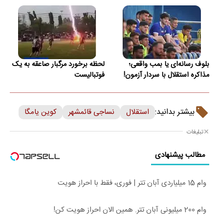
بلوف رسانه‌ای یا بمب واقعی؛
لحظه برخورد مرگبار صاعقه به یک
مذاکره استقلال با سردار آزمون!
فوتبالیست
بیشتر بدانید:
استقلال
نساجی قائمشهر
کوین یامگا
تبلیغات
مطالب پیشنهادی
وام 15 میلیاردی آبان تتر | فوری، فقط با احراز هویت
وام 200 میلیونی آبان تتر. همین الان احراز هویت کن!