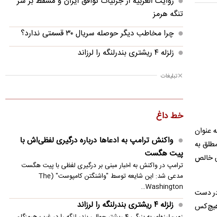
روایت العربیه از جزئیات توافق ایران و مسقط بر سر
تنگه هرمز
چرا مخاطب دیگر حوصله سریال ۳۰ قسمتی ندارد؟
زلزله ۴ ریشتری بندرلنگه را لرزاند
دانشکده‌های علوم پزشکی بیش از دو برابر ظرفیت
تبلیغات
خود دانشجو گرفته‌اند
عجیب و باورنکردنی از توافق رضاییان با استقلال/
خط داغ
فسخ ۱۰۰ میلیونی برای قرارداد ۱۰۰ میلیاردی!
ه عنوان
واکنش محمدباقر خرازی به بیانیه دفتر رهبری
واکنش ترامپ به ادعاها درباره درگیری لفظی‌اش با
مطلق به
پیت هگست
جوادی آملی: با ناقضان وحدت مبارزه کنید
ق خالص
ترامپ در واکنش به اخبار مبنی بر درگیری لفظی با پیت هگست
کریدورهای شمالی و جنوبی تنگه هرمز حذف
مدعی شد: این شایعه توسط "واشنگتن کامپوست" (The
Washington…
می‌شوند؟
در دست
زلزله ۴ ریشتری بندرلنگه را لرزاند
 هیچ‌کس
جزئیات متن اولیۀ طرح راهبردی مدیریت تنگه هرمز
زمین‌لرزه‌ای به بزرگی ۴ ریشتر حوالی بندر لنگه را در غرب هرمزگان