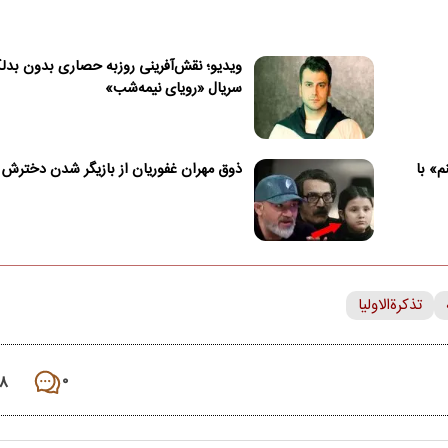
ویدیو؛ نقش‌آفرینی روزبه حصاری بدون بدلک
سریال «رویای نیمه‌شب»
م» با
ذوق مهران غفوریان از بازیگر شدن دخترش
تذکرة‌الاولیا
۸
۰