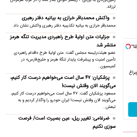
منتشر شد
لرزاند.
عباس گودرزی: هرگونه بازگشایی تنگه هرمز باید منوط
واکنش محمدباقر خرازی به بیانیه دفتر رهبری
به اجرای کامل تعهدات آمریکا باشد
محمدباقر خرازی به بیانیه تکذیبیه دفتر رهبری واکنش نشان داد.
جزئیات متن اولیۀ طرح راهبردی مدیریت تنگه هرمز
منتشر شد
عضو هیئت‌رئیسه مجلس گفت: متن اولیۀ طرح «اقدام راهبردی
تأمین امنیت و پیشرفت پایدار تنگۀ هرمز و خلیج‌فارس» در
کمیسیون…
چراغ
پزشکیان: ۴۷ سال است می‌خواهیم درست کار کنیم،
می‌گویند الان وقتش نیست!
مسعود پزشکیان گفت: ۴۷ سال است می‌خواهیم درست کار کنیم،
می‌گویند الان وقتش نیست! ایران خودرو را واگذار کردیم و به
تبعش…
ضرغامی: تغییر ریل، عین بصیرت است/ فرصت
سوزی نکنیم
وزیر پیشین فرهنگ و ارشاد اسلامی نوشت: «تحولات امروز، فرصت