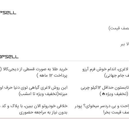
 (نصف قیمت)
 ببر
لاغری، اندام خوش فرم آرزو
خرید طلا به صورت قسطی از دیجی‌کالا (
 جام جهانی)
پرداخت 12 ماهه )
از الان تا آخر تابستون حداقل 12کیلو چربی
این روش لاغری گیاهی توی دنیا حرف اول
(تخفیف ویژه🔥)
میزنه(تخفیف ویژه تا امشب)
حت و بی دردسر میخوای؟ پودر
خلافی خودروتو الان ببین، با پلاک و کد 
نصف قیمت بخر!
بدون نیاز به مراجعه حضوری