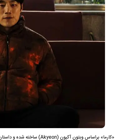
«کارما» براساس وبتونِ آکیون 