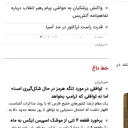
واکنش پزشکیان به حواشی پیام رهبر انقلاب درباره
تفاهم‌نامه آتش‌بس
قدرت راست تراکتور در حد آسیا
تقابل پرسپولیس و پیروز قبل از لیگ
تبلیغات
مذاکره استقلال برای میزبانی در فولاد آرنا
ایران را همه مردم نگه داشتند، نه فقط کسانی که در
ند. در
خط داغ
خیابان بودند
قطع امید مدیرعامل استقلال از پنجره نقل و انتقالات
سی‌ان‌ان:
توافقی در مورد تنگه هرمز در حال شکل‌گیری است؛
افشاگری کاناوارو درباره مشکل ستاره استقلال؛
اما نه توافقی که ترامپ بخواهد
ماشاریپوف دیسک کمر دارد؟!
یک مقام ارشد کشورهای خلیج فارس که با روند مذاکرات آشناست،
اظهار داشت که احتمال دستیابی به توافق تا روز جمعه حدود ۵۰ به…
آخرین وضعیت حضور مهدی طارمی در زسکا مسکو
برخورد قطعه ۴ تنی از موشک اسپیس ایکس به ماه
یک قطعه ۴ تنی از موشک اسپیس ایکس به طور غیر عمد به ماه