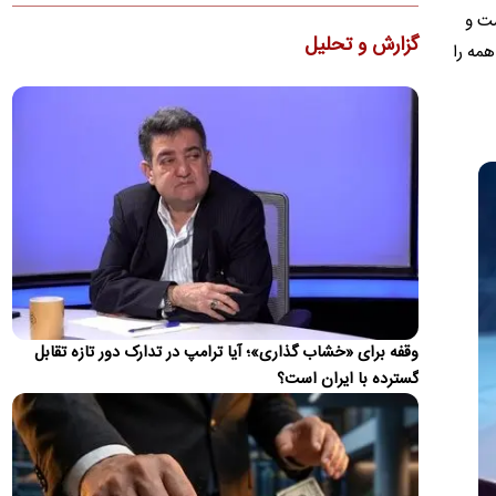
دولت لایحه الحاق ایران به کنوانسیون حقوقی دریای خزر را پس از
ست و
گزارش و تحلیل
هشت سال به مجلس ارسال کرد. جزئیات این کنوانسیون، روند…
همه را
ظریف: چین و روسیه شرکای مهم ایران هستند، اما نه
جایگزین همه جهان
دیپلمات پیشین ایران بیان کرد که چین و روسیه شرکای مهم ایران در
آینده خواهند بود، اما این روابط نباید جایگزین تعامل با…
ویدئو؛ جزئیات و لحظه وقوع حادثه امنیتی برای
بالگرد ترامپ
حادثه امنیتی برای بالگرد دونالد ترامپ پس از آن رخ داد که
Marine One در ۴ آگوست از فرودگاه الیپس خارج شد، در حالی
که…
این گزارش به روز می‌شود...
وقفه برای «خشاب گذاری»؛ آیا ترامپ در تدارک دور تازه تقابل
اطلاعات تازه از شنیده شدن صدای انفجار در بحرین
گسترده با ایران است؟
برخی منابع عربی شنیدن صدای انفجار در کشور بحرین را تایید
کردند.
تصاویر ماهواره‌ای از نشت نفت کشتی یونانی در تنگه