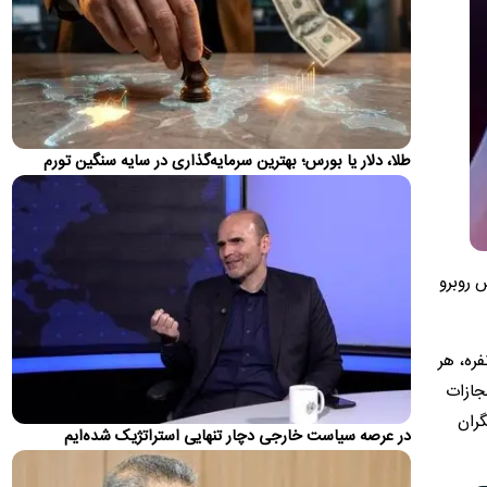
هرمز
یک کشتی یونانی که در تلاش بود از طریق سمت عمانی از تنگه عبور
کند، هدف حمله قرار گرفت.
قیمت جدید بنزین سوپر اعلام شد
حجم عرضه بنزین ویژه یا همان سوپر در بورس انرژی ۲۴۰ هزار لیتر
بوده و نرخ عرضه ۸۴۶ هزار ریال است.
طلا، دلار یا بورس؛ بهترین سرمایه‌گذاری در سایه سنگین تورم
واکنش رامین بعد از جدایی رسمی از استقلال؛ او در
مایورکا چه‌کار می‌کند؟!
رامین رضاییان بعد از جدایی رسمی از استقلال استوری جدیدی را
در فضای مجازی به اشتراک گذاشته است.
ش روبرو
بقائی: برنامه‌ای برای سفر عراقچی و قالیباف به
پاکستان یا قطر نیست / بیانیه مشترک ایران و عمان در
ره، هر
مرحله بررسی و تدوین نهایی است
جازات
سخنگوی وزارت خارجه گفت: تفاهم ایران و عمان به خودی خود
نمی‌تواند به معنای تضمین امنیت کامل برای کشتی‌های عبوری از…
گران
در عرصه سیاست خارجی دچار تنهایی استراتژیک شده‌ایم
ادعای آسوشیتدپرس:
پیش‌نویس توافق ایران و عمان نهایی شد؟