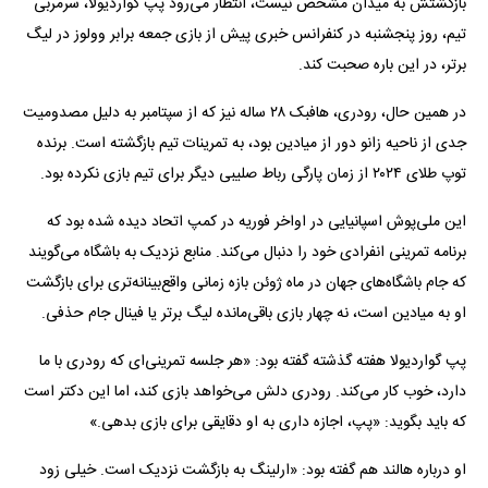
بازگشتش به میدان مشخص نیست، انتظار می‌رود پپ گواردیولا، سرمربی
تیم، روز پنجشنبه در کنفرانس خبری پیش از بازی جمعه برابر وولوز در لیگ
برتر، در این باره صحبت کند.
در همین حال، رودری، هافبک ۲۸ ساله نیز که از سپتامبر به دلیل مصدومیت
جدی از ناحیه زانو دور از میادین بود، به تمرینات تیم بازگشته است. برنده
توپ طلای ۲۰۲۴ از زمان پارگی رباط صلیبی دیگر برای تیم بازی نکرده بود.
این ملی‌پوش اسپانیایی در اواخر فوریه در کمپ اتحاد دیده شده بود که
برنامه تمرینی انفرادی خود را دنبال می‌کند. منابع نزدیک به باشگاه می‌گویند
که جام باشگاه‌های جهان در ماه ژوئن بازه زمانی واقع‌بینانه‌تری برای بازگشت
او به میادین است، نه چهار بازی باقی‌مانده لیگ برتر یا فینال جام حذفی.
پپ گواردیولا هفته گذشته گفته بود: «هر جلسه تمرینی‌ای که رودری با ما
دارد، خوب کار می‌کند. رودری دلش می‌خواهد بازی کند، اما این دکتر است
که باید بگوید: «پپ، اجازه داری به او دقایقی برای بازی بدهی.»
او درباره هالند هم گفته بود: «ارلینگ به بازگشت نزدیک است. خیلی زود