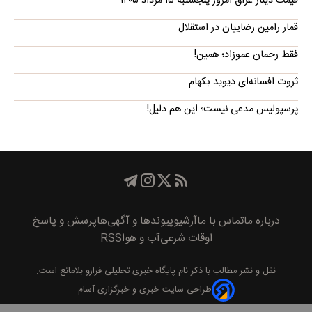
قیمت دینار عراق امروز پنجشنبه ۱۵ مرداد ۱۴۰۵
قمار رامین رضاییان در استقلال
فقط رحمان عموزاد؛ همین!
ثروت افسانه‌‌ای دیوید بکهام
پرسپولیس مدعی نیست؛ این هم دلیل!
درباره ما
تماس با ما
آرشیو
پیوند‌ها و آگهی‌ها
پرسش و پاسخ
اوقات شرعی
آب و هوا
RSS
نقل و نشر مطالب با ذکر نام
پايگاه خبری تحليلی فرارو
بلامانع است.
طراحی سایت خبری و خبرگزاری آسام