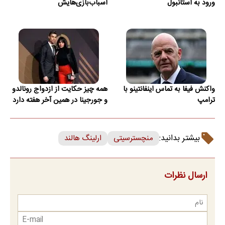
ورود به استانبول
اسباب‌بازی‌هایش
واکنش فیفا به تماس اینفانتینو با
همه چیز حکایت از ازدواج رونالدو
ترامپ
و جورجینا در همین آخر هفته دارد
بیشتر بدانید:
منچسترسیتی
ارلینگ هالند
ارسال نظرات