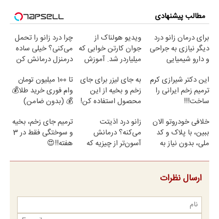
مطالب پیشنهادی
برای درمان زانو درد
ویدیو هولناک از
چرا درد زانو را تحمل
دیگر نیازی به جراحی
جوان کارتن خوابی که
می‌کنی؟ خیلی ساده
و دارو شیمیایی
میلیاردر شد. آموزش
درمنزل درمانش کن
نیست(پرسش‌نامه)
رایگان
این دکتر شیرازی کرم
به جای لیزر برای جای
تا 100 میلیون تومان
ترمیم زخم ایرانی را
زخم و بخیه از این
وام فوری خرید طلا💰
ساخت!!!
محصول استفاده کن!
💰 (بدون ضامن)
خلافی خودروتو الان
زانو درد اذیتت
ترمیم جای زخم، بخیه
ببین، با پلاک و کد
می‌کنه؟ درمانش
و سوختگی فقط در 3
ملی، بدون نیاز به
آسون‌تر از چیزیه که
هفته!!😍
مراجعه حضوری
فکر
می‌کنی✅پرسشنامه
ارسال نظرات