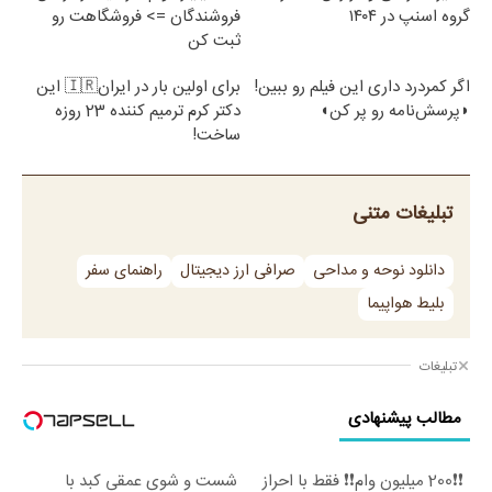
گروه اسنپ در ۱۴۰۴
فروشندگان => فروشگاهت رو
ثبت کن
اگر کمردرد داری این فیلم رو ببین!
برای اولین بار در ایران🇮🇷 این
◗پرسش‌نامه رو پر کن◖
دکتر کرم ترمیم کننده 23 روزه
ساخت!
تبلیغات متنی
دانلود نوحه و مداحی
صرافی ارز دیجیتال
راهنمای سفر
بلیط هواپیما
تبلیغات
مطالب پیشنهادی
❗❗200 میلیون وام❗❗ فقط با احراز
شست و شوی عمقی کبد با