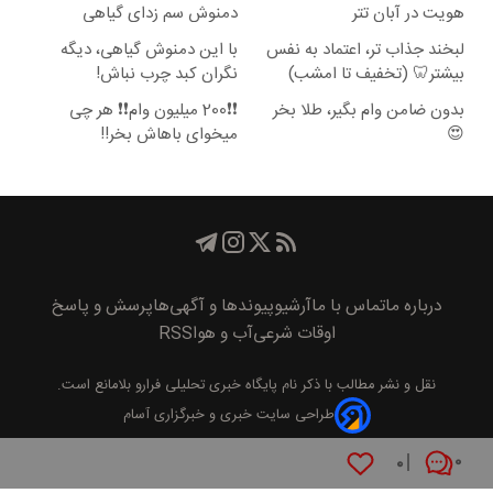
هویت در آبان تتر
دمنوش سم زدای گیاهی
لبخند جذاب تر، اعتماد به نفس
با این دمنوش گیاهی، دیگه
بیشتر🦷 (تخفیف تا امشب)
نگران کبد چرب نباش!
بدون ضامن وام بگیر، طلا بخر
❗❗200 میلیون وام❗❗ هر چی
😍
میخوای باهاش بخر!!
درباره ما
تماس با ما
آرشیو
پیوند‌ها و آگهی‌ها
پرسش و پاسخ
اوقات شرعی
آب و هوا
RSS
نقل و نشر مطالب با ذکر نام
پايگاه خبری تحليلی فرارو
بلامانع است.
طراحی سایت خبری و خبرگزاری آسام
۰
۰