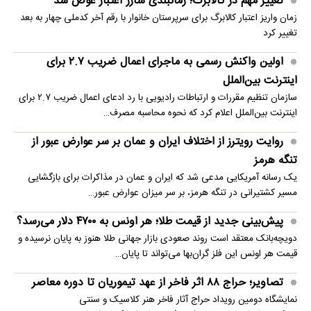
تغییر مهم در کالابرگ؛ زمانبندی‌ شارژ اعتبار عوض شد
زمان واریز اعتبار کالابرگ برای سرپرستان خانوار با رقم آخر کدملی چهار به بعد
تغییر کرد
اولین واکنش رسمی به ماجرای اعمال ضریب ۲.۷ برای
اینترنت بین‌الملل
سازمان تنظیم مقررات و ارتباطات رادیویی با رد ادعای اعمال ضریب ۲.۷ برای
اینترنت بین‌الملل اعلام کرد که نحوه محاسبه مصرف…
روایت رویترز از اختلاف ایران و عمان بر سر عوارض عبور از
تنگه هرمز
یک رسانه آمریکایی مدعی شد که ایران و عمان در مذاکرات برای بازگشایی
مسیر کشتیرانی در تنگه هرمز، بر سر میزان عوارض عبور…
پیش‌بینی جدید از قیمت طلا؛ هر اونس به ۴۷۰۰ دلار می‌رسد؟
دویچه‌بانک معتقد است روند صعودی بازار جهانی طلا هنوز به پایان نرسیده و
قیمت هر اونس این فلز گران‌بها می‌تواند تا پایان…
تصاویر؛ حراج ۸۸ اثر فاخر از عهد تیموریان تا دوره معاصر
نمایشگاه دومین رویداد حراج آثار فاخر هنر کلاسیک و سنتی