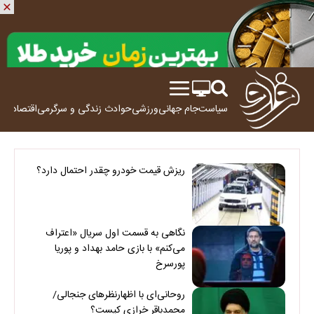
سیاست
جام جهانی
ورزشی
حوادث
زندگی و سرگرمی
اقتصاد
علم
ریزش قیمت خودرو چقدر احتمال دارد؟
نگاهی به قسمت اول سریال «اعتراف
می‌کنم» با بازی حامد بهداد و پوریا
پورسرخ
روحانی‌ای با اظهارنظرهای جنجالی/
محمدباقر خرازی کیست؟