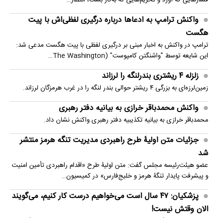
فشارهایی که آورد و تحریم‌هایی که به‌کار بست، انتظار…
واکنش ترامپ به ادعاها درباره درگیری لفظی‌اش با پیت
هگست
ترامپ در واکنش به اخبار مبنی بر درگیری لفظی با پیت هگست مدعی شد:
این شایعه توسط "واشنگتن کامپوست" (The Washington…
زلزله ۴ ریشتری بندرلنگه را لرزاند
زمین‌لرزه‌ای به بزرگی ۴ ریشتر حوالی بندر لنگه را در غرب هرمزگان لرزاند.
واکنش محمدباقر خرازی به بیانیه دفتر رهبری
محمدباقر خرازی به بیانیه تکذیبیه دفتر رهبری واکنش نشان داد.
جزئیات متن اولیۀ طرح راهبردی مدیریت تنگه هرمز منتشر
شد
عضو هیئت‌رئیسه مجلس گفت: متن اولیۀ طرح «اقدام راهبردی تأمین امنیت
و پیشرفت پایدار تنگۀ هرمز و خلیج‌فارس» در کمیسیون…
پزشکیان: ۴۷ سال است می‌خواهیم درست کار کنیم، می‌گویند
الان وقتش نیست!