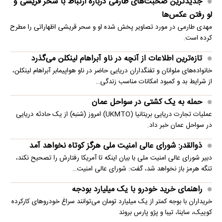
جدیدترین صحبت‌های طارمی درباره ارتباط با سحر قریشی و
لو رفتن عکس‌ها
مهدی طارمی در مورد تصاویر پخش شده او و سحر قریشی اظهاراتی را مطرح
کرده است.
تازه‌ترین اطلاعات از آنچه در ناو آبراهام لینکلن می‌گذرد
خانواده‌های ملوانان و تفنگداران دریایی حاضر در ناو هواپیمابر آبراهام لینکلن،
از شرایط بد و کمبود امکانات مناسب زندگی…
حمله به یک کشتی در سواحل عمان
عملیات تجارت دریایی بریتانیا (UKMTO) امروز (شنبه) از یک حادثه دریایی
در سواحل عمان خبر داد.
ذوالقدر: شورای عالی امنیت ملی هرگز کوتاه نخواهد آمد
دبیر شورای عالی امنیت ملی با بیان اینکه تا آمریکا رفتارش را تصحیح نکند،
تنگه هرمز باز نخواهد شد، گفت: شورای عالی امنیت…
راهنمای خرید خودرو با یک میلیارد بودجه
خریداران با بوجه کمتر از یک میلیارد تومان می‌توانند سراغ خودروهای کارکرده
کوییک، ساینا، تیبا و پژو پارس بروند