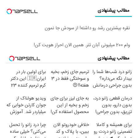
مطالب پیشنهادی
نقره بیشترین رشد رو داشته! از سودش جا نمون
وام 200 میلیونی آبان تتر. همین الان احراز هویت کن!
مطالب پیشنهادی
زانو درد شب‌ها شما را
ترمیم جای زخم، بخیه
برای اولین بار در
بیدار نگه می‌داره؟
و سوختگی فقط در 3
ایران🇮🇷 این دکتر
بدون جراحی درمانش
هفته!!😍
کرم ترمیم کننده 23
کن!
روزه ساخت!
درمان قطعی زانو درد،
به جای لیزر برای جای
ویدیو هولناک از
بدون دارو، بدون
زخم و بخیه از این
جوان کارتن خوابی که
تزریق، بدون جراحی!
محصول استفاده کن!
میلیاردر شد. آموزش
(پرسش‌نامه)
رایگان
برای همیشه و کاملا
خلافی خودروتو الان
چرا درد زانو را تحمل
تضمینی زانو دردت رو
ببین، با پلاک و کد
می‌کنی؟ خیلی ساده