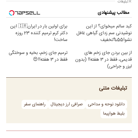
تبلیغات
مطالب پیشنهادی
کبد سالم میخوای؟ از این
برای اولین بار در ایران🇮🇷 این
نوشیدنی سم زدای گیاهی غافل
دکتر کرم ترمیم کننده 23 روزه
نشو!55%تخفیف
ساخت!
از بین بردن جای زخم های
ترمیم جای زخم، بخیه و سوختگی
قدیمی، فقط در 3 هفته!! (بدون
فقط در 3 هفته!!😍
لیزر و جراحی)
تبلیغات متنی
دانلود نوحه و مداحی
صرافی ارز دیجیتال
راهنمای سفر
بلیط هواپیما