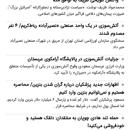
واکنش تلویحی ظریف به توافق مکه
محمدجواد ظریف نوشت: «سیاست نژادپرستانه و تجاوزکارانه "اسرائیل بزرگ"،
ضرورت پیمان‌های دفاعی فراگیر میان کشورهای اسلامی…
آتش‌سوزی در یک واحد صنعتی «نصیرآباد» رباط‌کریم/ ۴ نفر
مصدوم شدند
سخنگوی سازمان اورژانس استان تهران از حریق در شهرک صنعتی نصیرآباد
خبر داد.
جزئیات آتش‌سوزی در پالایشگاه آرامکوی عربستان
وزارت انرژی عربستان سعودی وقوع آتش‌سوزی در یکی از تأسیسات متعلق
به پالایشگاه «آرامکو» در «جیزان» را تأیید کرد.
اظهارات جدید پزشکیان درباره گران شدن بنزین/ محاصره
هستیم و نمی‌توانیم بنزین وارد کنیم
مسعود پزشکیان گفت: دلار کم شده و پارسال ۶ میلیارد دلار بنزین وارد کردیم،
اما امسال پول نداریم، در شرایط محاصره قرار…
حمله تند هادی چوپان به منتقدان: دلقک هستید و
خودفروشی می‌کنید!