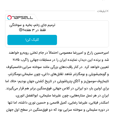
تبلیغات
ترمیم جای زخم، بخیه و سوختگی
فقط در 3 هفته!!😍
کلیک کن!
امیرحسین زارع و امیررضا معصومی احتمالاً در جام تختی روبه‌رو خواهند
شد و برنده این دیدار، نماینده ایران را در مسابقات جهانی زاگرب ۲۰۲۵
تعیین خواهد کرد. در کنار رقابت‌های بزرگی مانند سوخته سرایی-خاسمیکوف
و گوبجیشویلی و بومگارتنر شاهد تقابل‌های داغی، چون سلیمانی-بومگارتنر،
تایمازوف-موسول‌بز و آکگل-پتریاشویلی در تاریخ کشتی جهان بودیم؛ حالا، اما
برای اولین بار، دو ایرانی در کلاس جهانی فوق‌سنگین برابر هم قرار می‌گیرند.
ایران در هر نسل ستاره‌هایی، چون علیرضا سلیمانی، ابوالفضل انوری،
اسکندر فیلابی، علیرضا رضایی، کمیل قاسمی و حسین نوری داشته، اما تنها
در دوره سلیمانی و سوخته سرایی بود که دو فوق‌سنگین در سطح اول جهان