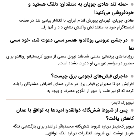
حمله تند هادی چوپان به منتقدان: دلقک هستید و
خودفروشی می‌کنید!
هادی چوپان، قهرمان پرورش اندام ایران، با انتشار پیامی تند در صفحه
اینستاگرام خود به منتقدانش واکنش نشان داد و آنها را…
در جشن عروسی رونالدو؛ همسر مسی دعوت شد، خود مسی
نه!
روزنامه‌های پرتغالی مدعی شده‌اند لیونل مسی از سوی کریستیانو رونالدو برای
حضور در مراسم عروسی او دعوت نشده است.
ماجرای قبض‌های نجومی برق چیست؟
افزایش دو تا سه‌برابری قبض برق در حالی صدای اعتراض مشترکان را بلند
کرده که توانیر علت را عبور از الگوی مصرف و ورود به…
نیویورک تایمز:
پس از شروط شش‌گانه ذوالقدر؛ امیدها به توافق با عمان
کاهش یافت؟
نیویورک‌تایمز درباره شروط شش‌گانه محمدباقر ذوالقدر برای بازگشایی تنگه
هرمز، نوشت این شروط، انتظارات درباره اینکه توافق…