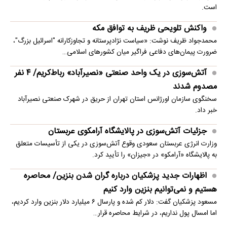
است.
واکنش تلویحی ظریف به توافق مکه
محمدجواد ظریف نوشت: «سیاست نژادپرستانه و تجاوزکارانه "اسرائیل بزرگ"،
ضرورت پیمان‌های دفاعی فراگیر میان کشورهای اسلامی…
آتش‌سوزی در یک واحد صنعتی «نصیرآباد» رباط‌کریم/ ۴ نفر
مصدوم شدند
سخنگوی سازمان اورژانس استان تهران از حریق در شهرک صنعتی نصیرآباد
خبر داد.
جزئیات آتش‌سوزی در پالایشگاه آرامکوی عربستان
وزارت انرژی عربستان سعودی وقوع آتش‌سوزی در یکی از تأسیسات متعلق
به پالایشگاه «آرامکو» در «جیزان» را تأیید کرد.
اظهارات جدید پزشکیان درباره گران شدن بنزین/ محاصره
هستیم و نمی‌توانیم بنزین وارد کنیم
مسعود پزشکیان گفت: دلار کم شده و پارسال ۶ میلیارد دلار بنزین وارد کردیم،
اما امسال پول نداریم، در شرایط محاصره قرار…