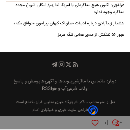
عراقچی: اکنون هیچ مذاکره‌ای با آمریکا نداریم/ امکان شروع مجدد
مذاکره وجود ندارد
هشدار زیدآبادی درباره ادبیات خطرناک کیهان پیرامون «توافق مکه»
عبور ۵۶ نفتکش از مسیر عمانی تنگه هرمز
درباره ما
تماس با ما
آرشیو
پیوند‌ها و آگهی‌ها
پرسش و پاسخ
اوقات شرعی
آب و هوا
RSS
نقل و نشر مطالب با ذکر نام
پايگاه خبری تحليلی فرارو
بلامانع است.
طراحی سایت خبری و خبرگزاری آسام
۰
۰