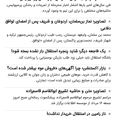
طی سال‌های اخیر بارها انتشار اخبار محرمانه از تمرینات و رختکن پرسپولیس،
حاشیه‌های مختلفی را برای این تیم به وجود آورده…
تصاویر؛ نماز بن‌سلمان، اردوغان و شریف پس از امضای توافق
دفاعی
محمد بن سلمان، ولیعهد عربستان، رجب طیب اردوغان، رئیس‌جمهور ترکیه و
شهباز شریف، نخست‌وزیر پاکستان، پس از امضای «توافق…
یک فاجعه دیگر؛ شاید پنجره استقلال باز نشده بسته شود!
باشگاه استقلال باید خیلی زود طلب بازیکن بوسنیایی را پرداخت کند.
بازار اکستنشن؛ چرا آگهی‌های «فروش مو» بیشتر شده است؟
با کاهش قدرت خرید، موهای طبیعی دختران و زنان جوان به کالایی ارزشمند
برای صادرات و صنایع زیبایی تبدیل شده است؛ تجارتی…
تصاویر؛ متن و حاشیه تشییع ابوالقاسم قاسم‌زاده
مراسم تشییع مرحوم ابوالقاسم قاسم‌زاده، پیشکسوت رسانه‌ای صبح امروز
جمعه ۱۶ مرداد از موسسه اطلاعات برگزار شد.
ناز رامین در استقلال خریدار نداشت!