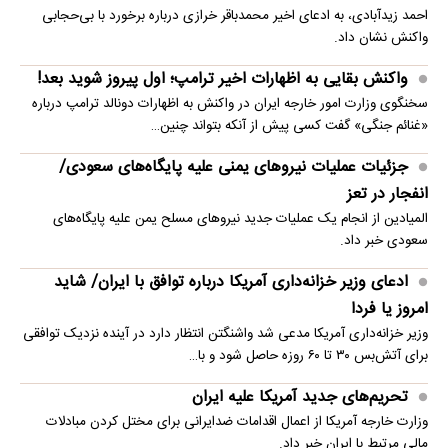
احمد زیدآبادی، به ادعای اخیر محمدباقر خرازی درباره برخورد با بی‌حجابی
واکنش نشان داد.
واکنش بقایی به اظهارات اخیر ترامپ؛ اول پیروز شوید بعد!
سخنگوی وزارت امور خارجه ایران در واکنش به اظهارات دونالد ترامپ درباره
«غنائم جنگی» گفت کسی پیش از آنکه بتواند چنین…
جزئیات عملیات نیروهای یمنی علیه پایگاه‌های سعودی/
انفجار در تعز
المیادین از انجام یک عملیات جدید نیروهای مسلح یمن علیه پایگاه‌های
سعودی خبر داد.
ادعای وزیر خزانه‌داری آمریکا درباره توافق با ایران/ شاید
امروز یا فردا
وزیر خزانه‌داری آمریکا مدعی شد واشنگتن انتظار دارد در آینده نزدیک توافقی
برای آتش‌بس ۳۰ تا ۶۰ روزه حاصل شود و با…
تحریم‌های جدید آمریکا علیه ایران
وزارت خارجه آمریکا از اعمال اقدامات ضدایرانی برای مختل کردن مبادلات
مالی مرتبط با ایران خبر داد.