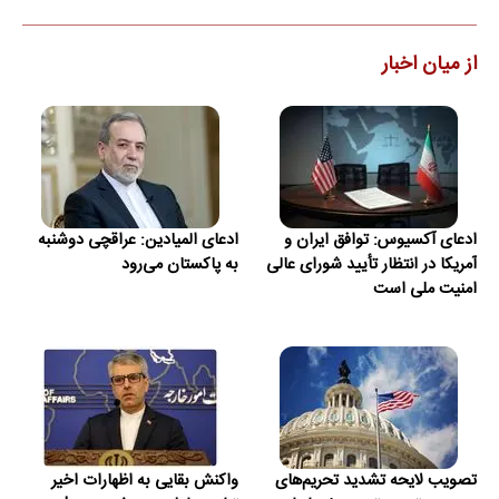
از میان اخبار
ادعای آکسیوس: توافق ایران و
ادعای المیادین: عراقچی دوشنبه
آمریکا در انتظار تأیید شورای عالی
به پاکستان می‌رود
امنیت ملی است
تصویب لایحه تشدید تحریم‌های
واکنش بقایی به اظهارات اخیر