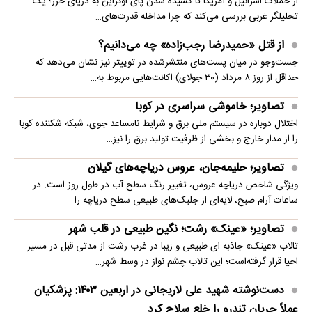
از حملات اسرائیل و آمریکا تا کشیده شدن پای اوکراین به دریای خزر؛ یک
تحلیلگر غربی بررسی می‌کند که چرا مداخله قدرت‌های…
از قتل «حمیدرضا رجب‌زاده» چه می‌دانیم؟
جست‌وجو در میان پست‌های منتشرشده در توییتر نیز نشان می‌دهد که
حداقل از روز ۸ مرداد (۳۰ جولای) اکانت‌هایی مربوط به…
تصاویر؛ خاموشی سراسری در کوبا
اختلال دوباره در سیستم ملی برق و شرایط نامساعد جوی، شبکه شکننده کوبا
را از مدار خارج و بخشی از ظرفیت تولید برق را نیز…
تصاویر؛ حلیمه‌جان، عروس دریاچه‌های گیلان
ویژگی شاخص دریاچه عروس، تغییر رنگ سطح آب در طول روز است. در
ساعات آرام صبح، لایه‌ای از جلبک‌های طبیعی سطح دریاچه را…
تصاویر؛ «عینک» رشت؛ نگین طبیعی در قلب شهر
تالاب «عینک» جاذبه ای طبیعی و زیبا در غرب رشت از مدتی قبل در مسیر
احیا قرار گرفته‌است؛ این تالاب چشم نواز در وسط شهر…
دست‌نوشته شهید علی لاریجانی در اربعین ۱۴۰۳: پزشکیان
عملاً جریان تندرو را خلع سلاح کرد