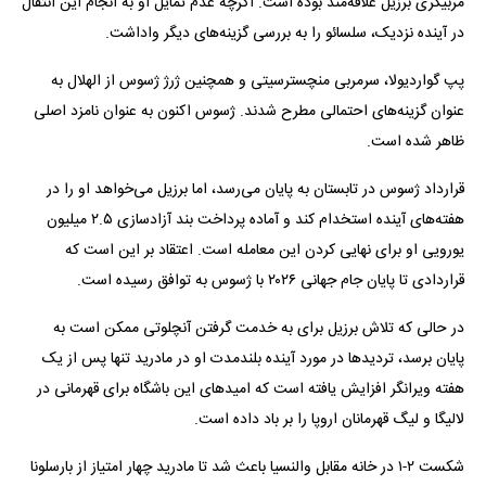
مربیگری برزیل علاقه‌مند بوده است. اگرچه عدم تمایل او به انجام این انتقال
در آینده نزدیک، سلسائو را به بررسی گزینه‌های دیگر واداشت.
پپ گواردیولا، سرمربی منچسترسیتی و همچنین ژرژ ژسوس از الهلال به
عنوان گزینه‌های احتمالی مطرح شدند. ژسوس اکنون به عنوان نامزد اصلی
ظاهر شده است.
قرارداد ژسوس در تابستان به پایان می‌رسد، اما برزیل می‌خواهد او را در
هفته‌های آینده استخدام کند و آماده پرداخت بند آزادسازی ۲.۵ میلیون
یورویی او برای نهایی کردن این معامله است. اعتقاد بر این است که
قراردادی تا پایان جام جهانی ۲۰۲۶ با ژسوس به توافق رسیده است.
در حالی که تلاش برزیل برای به خدمت گرفتن آنچلوتی ممکن است به
پایان برسد، تردید‌ها در مورد آینده بلندمدت او در مادرید تنها پس از یک
هفته ویرانگر افزایش یافته است که امید‌های این باشگاه برای قهرمانی در
لالیگا و لیگ قهرمانان اروپا را بر باد داده است.
شکست ۲-۱ در خانه مقابل والنسیا باعث شد تا مادرید چهار امتیاز از بارسلونا