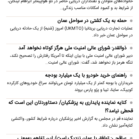
خانواده‌های ملوانان و تفنگداران دریایی حاضر در ناو هواپیمابر آبراهام لینکلن،
از شرایط بد و کمبود امکانات مناسب زندگی…
حمله به یک کشتی در سواحل عمان
عملیات تجارت دریایی بریتانیا (UKMTO) امروز (شنبه) از یک حادثه دریایی
در سواحل عمان خبر داد.
ذوالقدر: شورای عالی امنیت ملی هرگز کوتاه نخواهد آمد
دبیر شورای عالی امنیت ملی با بیان اینکه تا آمریکا رفتارش را تصحیح نکند،
تنگه هرمز باز نخواهد شد، گفت: شورای عالی امنیت…
راهنمای خرید خودرو با یک میلیارد بودجه
خریداران با بوجه کمتر از یک میلیارد تومان می‌توانند سراغ خودروهای کارکرده
کوییک، ساینا، تیبا و پژو پارس بروند
کنایه نماینده پایداری به پزشکیان/ دستاوردتان این است که
قحطی نیامد؟!
نماینده قم در مجلس به گزارش اخیر پزشکیان درباره شرایط کشور، واکنشی
کنایه‌آمیز نشان داد.
عراقچی: توافق با عمان نزدیک است/ این تفاهم به‌معنی