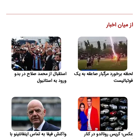
از میان اخبار
لحظه برخورد مرگبار صاعقه به یک
استقبال از محمد صلاح در بدو
فوتبالیست
ورود به استانبول
عکس؛ کریس رونالدو در کنار
واکنش فیفا به تماس اینفانتینو با