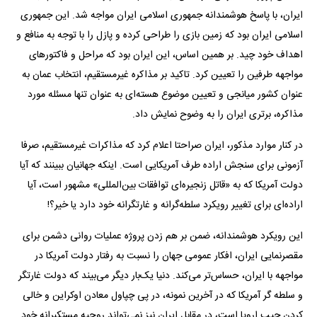
ایران، با پاسخ هوشمندانه جمهوری اسلامی ایران مواجه شد. این جمهوری
اسلامی ایران بود که زمین بازی را طراحی کرده و پازل را با توجه به منافع و
اهداف خود چید. بر همین اساس، این ایران بود که مراحل و فاکتور‌های
مواجهه طرفین را تعیین کرد. تاکید بر مذاکره غیرمستقیم، انتخاب عمان به
عنوان کشور میانجی و تعیین موضوع هسته‌ای به عنوان تنها مسئله مورد
مذاکره، برتری ایران را به وضوح نمایش داد.
در کنار موارد مذکور، ایران صراحتا اعلام کرد که مذاکرات غیرمستقیم، صرفا
آزمونی برای سنجش اراده طرف آمریکایی است. اینکه جهانیان ببینند که آیا
دولت آمریکا که به «قاتل زنجیره‌ای توافقات بین‌المللی» مشهور است، آیا
اراده‌ای برای تغییر رویکرد سلطه‌گرانه و غارتگرانه خود دارد یا خیر؟!
این رویکرد هوشمندانه، ضمن بر هم زدن پروژه عملیات روانی دشمن برای
مقصرنمایی ایران، افکار عمومی جهان را نسبت به رفتار دولت آمریکا در
مواجهه با ایران، حساس‌تر می‌کند. دنیا یک‌بار دیگر می‌بیند که دولت غارتگر
و سلطه گر آمریکا که در آخرین نمونه، در پی چپاول معادن اوکراین و خالی
کردن جیب اروپا است، در مقابل ایران نیز نمی‌تواند روحیه مستکبرانه خود