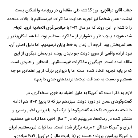
جناب آقای عراقچی، روز گذشته طی مقاله‌ای در روزنامه واشنگتن پست
نوشت: «من شخصاً نیز تجربه هدایت مذاکرات غیرمستقیم با ایالات متحده
را داشته‌ام. این روند که در سال ۲۰۲۱ با میانجی‌گری اتحادیه اروپا انجام
شد، هرچند پیچیده‌تر و دشوارتر از مذاکره مستقیم بود، اما هم امکان‌پذیر و
هم ثمربخش بود. گرچه آن زمان به خط پایان نرسیدیم، اما دلیل اصلی آن،
نبود اراده واقعی از سوی دولت جو بایدن بود.» در بخش دیگری از این
مقاله آمده است: «پیگیری مذاکرات غیرمستقیم... انتخابی راهبردی است
که بر پایه تجربه اتخاذ شده است. ما با دیواری بزرگ از بی‌اعتمادی مواجه
هستیم و نسبت به صداقت نیت‌ها تردید‌های جدی داریم.»
لازم به ذکر است که آمریکا به دلیل اعتیاد به خوی سلطه‌گری، در
گفت‌و‌گو‌های عمان در دوره دولت سیزدهم نیز که تا پاییز ۱۴۰۳ هم ادامه
داشت، به صورت یکجانبه گفت‌و‌گو‌ها را ترک کرد. با بررسی اخبار رسمی و
منتشر شده در رسانه‌ها، می‌بینیم که در ۴ سال اخیر، مذاکرات غیر مستقیم
ایران و آمریکا حداقل ۴ مرتبه برگزار شده است. مذاکرات غیرمستقیم ایران
و آمریکا پیرامون پرونده هسته‌ای (با رابرت مالی) در‌آوریل ۲۰۲۱ میلادی،