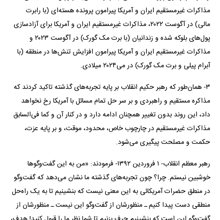
مذاکرات غیرمستقیم ایران و آمریکا پیرامون پرونده هسته‌ای (با رابرت
مالی) در آگوست ۲۰۲۲، مذاکرات غیرمستقیم ایران و آمریکا برای آزادسازی
پول‌های بلوکه شده و زندانیان (با برت مک گورک) در آگوست ۲۰۲۳ و
مذاکرات غیرمستقیم ایران و آمریکا پیرامون افزایش تنش‌ها در منطقه (با
آبرام پیلی و برت مک گورک) در می‌۲۰۲۴ میلادی.
۳- همان‌طور که رهبر حکیم انقلاب بر پایه تجربه‌های گذشته تاکید کردند که
مذاکره مستقیم و راهبردی و بر سر حل تمام مسائل با آمریکا رخ نخواهد
داد، این روند بدون تغییر همچنان ادامه دارد و در کنار آن و کما فی‌السابق
مذاکرات غیرمستقیم در چارچوب خاص، محدود، موقت، و بر پایه عزت،
حکمت و مصلحت پیگیری می‌شود.
رهبر معظم انقلاب- ۱ فروردین ۱۳۹۲- فرمودند: «من به این گفت‌و‌گو‌ها
خوشبین نیستم. چرا؟ چون تجربه‌های گذشته ما نشان می‌دهد که گفت‌و‌گو
در منطق حضرات آمریکائی به این معنی نیست که بنشینیم تا به یک راه‌حل
منطقی دست پیدا کنیم ـ منظورشان از گفت‌و‌گو این نیست ـ منظورشان از
گفت‌و‌گو این است که بنشینیم حرف بزنیم تا شما نظر ما را قبول کنید! هدف،