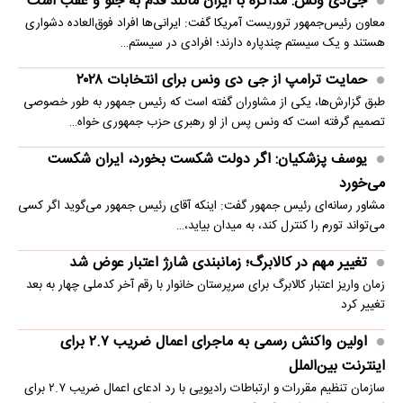
جی‌دی ونس: مذاکره با ایران مانند قدم به جلو و عقب است
معاون رئیس‌جمهور تروریست آمریکا گفت: ایرانی‌ها افراد فوق‌العاده دشواری
هستند و یک سیستم چندپاره دارند؛ افرادی در سیستم…
حمایت ترامپ از جی دی ونس برای انتخابات ۲۰۲۸
طبق گزارش‌ها، یکی از مشاوران گفته است که رئیس جمهور به طور خصوصی
تصمیم گرفته است که ونس پس از او رهبری حزب جمهوری خواه…
یوسف پزشکیان: اگر دولت شکست بخورد، ایران شکست
می‌خورد
مشاور رسانه‌ای رئیس جمهور گفت: اینکه آقای رئیس جمهور می‌گوید اگر کسی
می‌تواند تورم را کنترل کند، به میدان بیاید،…
تغییر مهم در کالابرگ؛ زمانبندی‌ شارژ اعتبار عوض شد
زمان واریز اعتبار کالابرگ برای سرپرستان خانوار با رقم آخر کدملی چهار به بعد
تغییر کرد
اولین واکنش رسمی به ماجرای اعمال ضریب ۲.۷ برای
اینترنت بین‌الملل
سازمان تنظیم مقررات و ارتباطات رادیویی با رد ادعای اعمال ضریب ۲.۷ برای