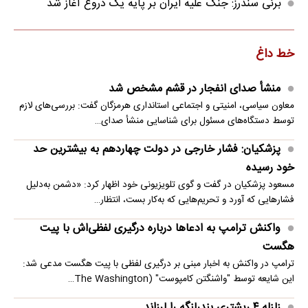
برنی سندرز: جنگ علیه ایران بر پایه یک دروغ آغاز شد
خط داغ
منشأ صدای انفجار در قشم مشخص شد
معاون سیاسی، امنیتی و اجتماعی استانداری هرمزگان گفت: بررسی‌های لازم
توسط دستگاه‌های مسئول برای شناسایی منشأ صدای…
پزشکیان: فشار خارجی در دولت چهاردهم به بیشترین حد
خود رسیده
مسعود پزشکیان در گفت و گوی تلویزیونی خود اظهار کرد: «دشمن به‌دلیل
فشارهایی که آورد و تحریم‌هایی که به‌کار بست، انتظار…
واکنش ترامپ به ادعاها درباره درگیری لفظی‌اش با پیت
هگست
ترامپ در واکنش به اخبار مبنی بر درگیری لفظی با پیت هگست مدعی شد:
این شایعه توسط "واشنگتن کامپوست" (The Washington…
زلزله ۴ ریشتری بندرلنگه را لرزاند