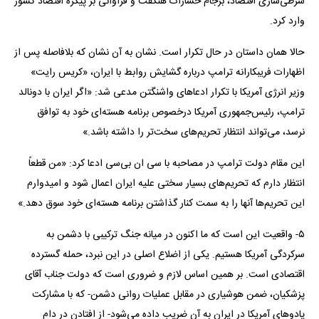
شرطی‌سازی اقتصاد، برجام خسارات هنگفت و فراوانی بر پیکره اقتصاد کشور
وارد کرد.
حالا همان داستان در حال تکرار است. نشان به آن نشان که بلافاصله پس از
اظهارات فریبکارانه ترامپ درباره گشایش روابط با ایران، «کریس رایت»
وزیر انرژی آمریکا با تکرار ادعا‌های واشنگتن مدعی شد: «اگر ایران با دونالد
ترامپ، رئیس‌جمهوری آمریکا درخصوص برنامه هسته‌ای خود به توافق
نرسد، می‌تواند انتظار تحریم‌های سخت‌تر را داشته باشد.»
این مقام دولت ترامپ در مصاحبه با سی ان بی‌سی ادعا کرد: «من قطعاً
انتظار دارم که تحریم‌های بسیار سختی علیه ایران اعمال شود و امیدوارم
این تحریم‌ها آنها را به سمت کنار گذاشتن برنامه هسته‌ای خود سوق دهد.»
۵- واقعیت این است که ما اکنون در میانه جنگ ترکیبی با دشمن به
سرکردگی آمریکا هستیم. یکی از اضلاع اصلی در این نبرد، حمله گسترده
اقتصادی است. بر همین اساس لازم و ضروری است که دولت جناب آقای
پزشکیان، ضمن هوشیاری در مقابل عملیات روانی دشمن- که با مشارکت
پادو‌های آمریکا در ایران به آن ضریب داده می‌شود- از افتادن در دام