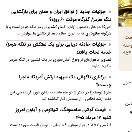
۱۱ سناتور آمریکایی برای توقف جنگ علیه ایران
جزئیات جدید از توافق ایران و عمان برای بازگشایی
قطعنامه ارائه کردند
تنگه هرمز/ گذرگاه موقت ۶۰ روزه؟
قیمت گوشی سامسونگ، شیائومی و آیفون امروز شنبه
آمریکا خواهان تضمین آزادی کامل کشتیرانی در تنگه هرمز است و با
۱۷ مرداد ۱۴۰۵
هرگونه سازوکاری که به ایران اجازه دهد از کشتی‌ها عوارض…
است.
احتمال شنیده‌شدن صدای انفجار در جنوب اصفهان
جزئیات حادثه دریایی برای یک نفتکش در تنگه هرمز/
لیون و ۲۰۰ هزار تومان فروخته
خدمه نجات یافتند
شد که به ترتیب نسبت به معاملات روز دوشنبه (۱۸ فروردین) پنج میلیون و ۸۰۲ هزار و ۵۱۶ تومان و هفت میلیون و ۶۴۲ هزار و ۹۵۴
سپاه: تفاهم‌نامه‌های ایران و آمریکا، چیزی جز «سند
تصاویر ماهو‌اره‌ای از وقوع آتش‌سوزی در یک کشتی در تنگه هرمز
تسلیم ایالات متحده» نیست
حکایت دارند.
بازداشت دو جراح زیبایی قلابی/ یکی از متهمان:
برکناری ناگهانی یک سپهبد ارتش آمریکا؛ ماجرا
هد تحول
حوصله نداشتم ۷-۸ سال درس بخوانم تا پزشک شوم
چیست؟
چارلز کوستانزا در کمتر از دو ماه مانده به پایان دوره فرماندهی این
ژنرال دن کین: واشنگتن باید راهی برای خروج از جنگ
مقام ارشد نظامی ، از سمتش کنار گذاشته شد.
با ایران پیدا کند
باس
قیمت گوشی سامسونگ، شیائومی و آیفون امروز
و
شنبه ۱۷ مرداد ۱۴۰۵
گلکسی A۵۷ در بازار موبایل ۱۰۶ میلیون تومان قیمت خورده است