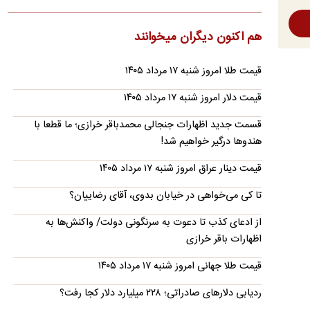
ادعای وزیر خزانه‌داری آمریکا درباره توافق با ایران/
هم اکنون دیگران میخوانند
شاید امروز یا فردا
وزیر خزانه‌داری آمریکا مدعی شد واشنگتن انتظار دارد در آینده
نزدیک توافقی برای آتش‌بس ۳۰ تا ۶۰ روزه حاصل شود و با…
قیمت طلا امروز شنبه ۱۷ مرداد ۱۴۰۵
تحریم‌های جدید آمریکا علیه ایران
قیمت دلار امروز شنبه ۱۷ مرداد ۱۴۰۵
وزارت خارجه آمریکا از اعمال اقدامات ضدایرانی برای مختل کردن
قسمت جدید اظهارات جنجالی محمدباقر خرازی؛ ما قطعا با
مبادلات مالی مرتبط با ایران خبر داد.
هندوها درگیر خواهیم شد!
ادعای هگست: ترامپ جنگ ایران را برد
قیمت دینار عراق امروز شنبه ۱۷ مرداد ۱۴۰۵
وزیر جنگ آمریکا، با دفاع از عملکرد دونالد ترامپ در جنگ ایران،
تحولات اخیر منطقه را نشانه پیروزی رئیس‌جمهور آمریکا…
تا کی می‌خواهی در خیابان بدوی، آقای رضاییان؟
آزمون اصلی توافق مکه چه زمانی فرا می‌رسد و ایران
از ادعای کذب تا دعوت به سرنگونی دولت/ واکنش‌ها به
کجای ماجراست؟
اظهارات باقر خرازی‌
پژوهشگر شورای آتلانتیک، می‌پرسد: «تصور کنید ایران در پاسخ به
یک حمله آمریکا، زیرساخت‌های نفتی عربستان را هدف قرار دهد.…
قیمت طلا جهانی امروز شنبه ۱۷ مرداد ۱۴۰۵
روایت فایننشال‌تایمز از ائتلاف‌های دفاعی جدید
ردیابی دلارهای صادراتی؛ ۲۲۸ میلیارد دلار کجا رفت؟
درمیانه جنگ علیه ایران