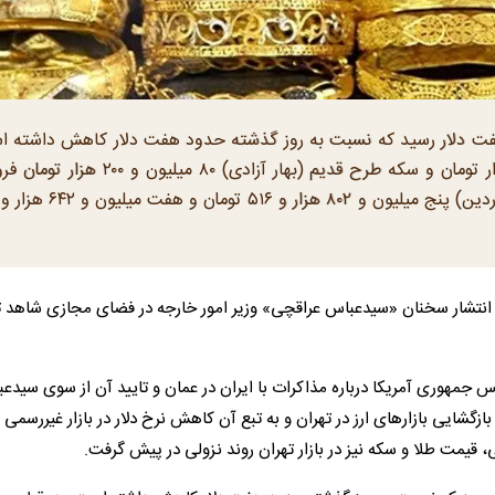
فت دلار رسید که نسبت به روز گذشته حدود هفت دلار کاهش داشته 
هر قطعه سکه طرح جدید (امامی) ۹۱ میلیون و ۵۰۰ هزار تومان و سکه طرح قدیم (بهار آزادی) ۸۰ می
 تهران از صبح امروز (سه شنبه، ۱۹ فروردین) با انتشار سخنان «سیدعباس عراقچی» وزیر امور خارجه در فضای مجازی شا
س جمهوری آمریکا درباره مذاکرات با ایران در عمان و تایید آن از سوی سیدع
ی، صبح امروز (سه شنبه، ۱۹ فروردین) با بازگشایی بازار‌های ارز در تهران و به تبع آن کاهش نرخ دلار در بازار غیررسمی 
قیمت طلا و سکه نیز در بازار تهران روند نزولی در پیش گرفت.