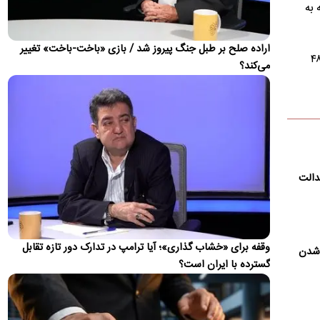
داشته که ۲۲۸ میلیارد دلار از کشور خارج شده یا به اقتصاد…
کشف قیمت شد که به
از ادعای کذب تا دعوت به سرنگونی دولت/ واکنش‌ها
به اظهارات باقر خرازی‌
اراده صلح بر طبل جنگ پیروز شد / بازی «باخت-باخت» تغییر
 ۶۶۸ تومان و حواله آن به قیمت ۹ هزار و ۴۰۵ تومان معامله شد که نسبت به دوشنبه در اسکناس ۵۰ تومان و در حواله ۴۸
محمدباقر خرازی مدعی شده است ۴۰ سال با آیت‌الله سیدمجتبی
می‌کند؟
خامنه‌ای رابطه نزدیک داشته و دولت پزشکیان «سال چهارم را
نخواهد…
تا کی می‌خواهی در خیابان بدوی، آقای رضاییان؟
رامین رضاییان، دفاع راست تیم ملی پس از یک‌فصل و نیم حضور
در استقلال و پیش از پایان قراردادش از این تیم جدا شد. چرخه‌ای…
 عدالت
حمله حسین شریعتمداری به پیمان سه‌گانه پاکستان،
عربستان و ترکیه
حسین شریعتمداری اعلام کرد: دیروز آقایان شهباز شریف و اردوغان
به‌اتفاق بن‌سلمان یک پیمان نظامی سه‌جانبه امضاء کرده‌اند.…
وقفه برای «خشاب گذاری»؛ آیا ترامپ در تدارک دور تازه تقابل
 شدن
ادعای آکسیوس: توافق ایران و آمریکا در انتظار تأیید
گسترده با ایران است؟
شورای عالی امنیت ملی است
خبرنگار آکسیوس مدعی شد مذاکره‌کنندگان ایرانی در انتظار تأیید
نهایی از سوی شورای عالی امنیت ملی هستند.