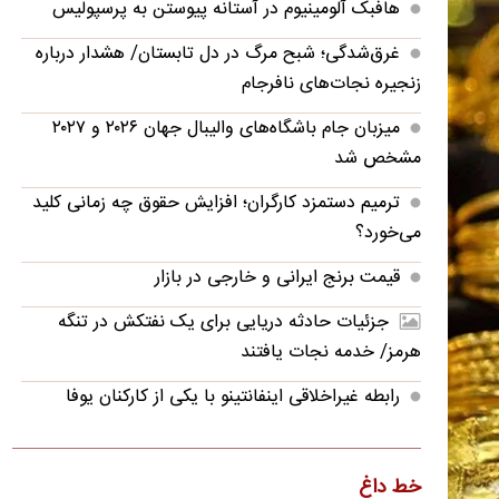
هافبک آلومینیوم در آستانه پیوستن به پرسپولیس
غرق‌شدگی؛ شبح مرگ در دل تابستان/ هشدار درباره
زنجیره نجات‌های نافرجام
میزبان جام باشگاه‌های والیبال جهان ۲۰۲۶ و ۲۰۲۷
مشخص شد
ترمیم دستمزد کارگران؛ افزایش حقوق چه زمانی کلید
می‌خورد؟
قیمت برنج ایرانی و خارجی در بازار
جزئیات حادثه دریایی برای یک نفتکش در تنگه
هرمز/ خدمه نجات یافتند
رابطه غیراخلاقی اینفانتینو با یکی از کارکنان یوفا
برکناری ناگهانی یک سپهبد ارتش آمریکا؛ ماجرا
چیست؟
خط داغ