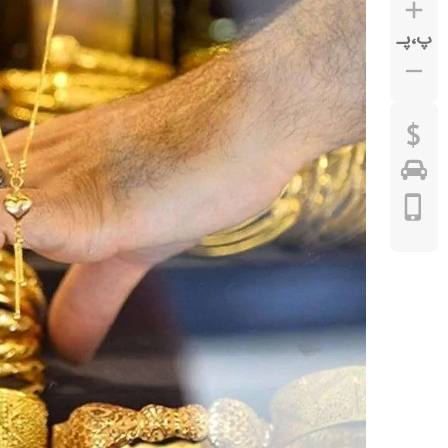
پ
،
پـ