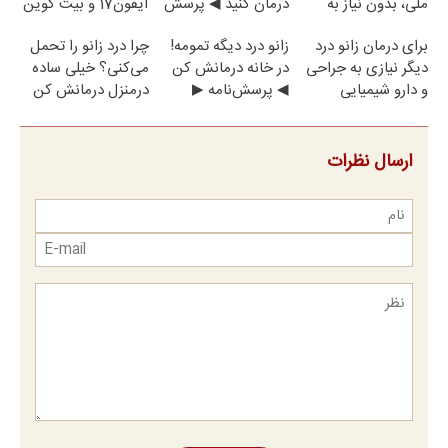
ملی، بدون نیاز به
درمان کنید ◀ پرسش
آیفون17 و بیت کوین
مراجعه حضوری
نامه ▶
🔥
برای درمان زانو درد
زانو درد دیگه تمومه!
چرا درد زانو را تحمل
دیگر نیازی به جراحی
در خانه درمانش کن
می‌کنی؟ خیلی ساده
و دارو شیمیایی
◀ پرسش‌نامه ▶
درمنزل درمانش کن
نیست(پرسش‌نامه)
ارسال نظرات