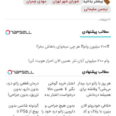
بیشتر بدانید:
شورای شهر تهران
مهدی چمران
نرجس سلیمانی
تبلیغات
مطالب پیشنهادی
❗❗200 میلیون وام❗❗ هر چی میخوای باهاش بخر!!
وام 200 میلیونی آبان تتر. همین الان احراز هویت کن!
مطالب پیشنهادی
هر روز با زانو درد بیدار
اعتبار خرید گوشی
درمان قطعی زانو درد،
می‌شی؟ وقتشه برای
بگیر 📱 همین حالا
بدون دارو، بدون
همیشه درمانش
درخواست اعتبار بده
تزریق، بدون جراحی!
کنی✅فرم پر کن
🎯
(پرسش‌نامه)
خلافی خودروتو الان
بدون هیچ جراحی و
گردونه شانس بدون
ببین، با پلاک و کد
دارویی زانو درد خود را
پوچ از PS5 تا