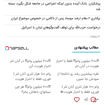
پزشکیان: بانک آینده بدون اینکه اعتراضی در جامعه شکل بگیرد، بسته
شد
برکناری ۲ مقام ارشد موساد پس از ناکامی در خصوص موضوع ایران
درخواست حزب‌الله برای توقف گفت‌وگوهای لبنان با اسرائیل
تبلیغات
مطالب پیشنهادی
❗❗200 میلیون وام❗❗ فقط با احراز
❗❗200 میلیون وام❗❗ در آبان تتر
هویت در آبان تتر
احراز هویت کن
نقره بیشترین رشد رو داشته! از
وام 100 هزار تتری آبان تتر |
سودش جا نمون
فوری، فقط با احراز هویت
وام 100 هزار تتری آبان تتر |
❗❗200 میلیون وام❗❗ هر چی
فوری، فقط با احراز هویت🔥
میخوای باهاش بخر!!
۰
۰