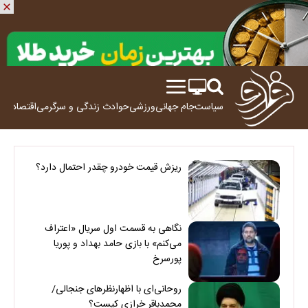
سیاست
جام جهانی
ورزشی
حوادث
زندگی و سرگرمی
اقتصاد
علم
ریزش قیمت خودرو چقدر احتمال دارد؟
نگاهی به قسمت اول سریال «اعتراف
می‌کنم» با بازی حامد بهداد و پوریا
پورسرخ
روحانی‌ای با اظهارنظرهای جنجالی/
محمدباقر خرازی کیست؟