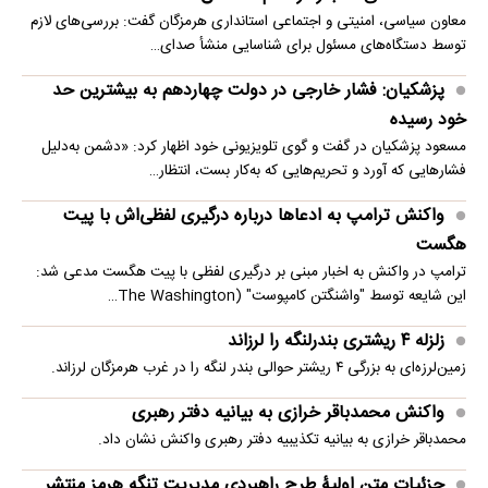
معاون سیاسی، امنیتی و اجتماعی استانداری هرمزگان گفت: بررسی‌های لازم
توسط دستگاه‌های مسئول برای شناسایی منشأ صدای…
پزشکیان: فشار خارجی در دولت چهاردهم به بیشترین حد
خود رسیده
مسعود پزشکیان در گفت و گوی تلویزیونی خود اظهار کرد: «دشمن به‌دلیل
فشارهایی که آورد و تحریم‌هایی که به‌کار بست، انتظار…
واکنش ترامپ به ادعاها درباره درگیری لفظی‌اش با پیت
هگست
ترامپ در واکنش به اخبار مبنی بر درگیری لفظی با پیت هگست مدعی شد:
این شایعه توسط "واشنگتن کامپوست" (The Washington…
زلزله ۴ ریشتری بندرلنگه را لرزاند
زمین‌لرزه‌ای به بزرگی ۴ ریشتر حوالی بندر لنگه را در غرب هرمزگان لرزاند.
واکنش محمدباقر خرازی به بیانیه دفتر رهبری
محمدباقر خرازی به بیانیه تکذیبیه دفتر رهبری واکنش نشان داد.
جزئیات متن اولیۀ طرح راهبردی مدیریت تنگه هرمز منتشر