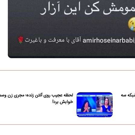
بکه سه
لحظه عجیب روی آنتن زنده؛ مجری زن وسط 
خوابش برد!