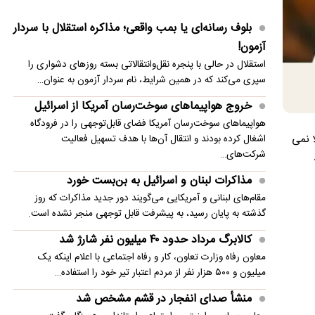
جزئیات گفت‌وگوی تلفنی بن سلمان و مکرون
بلوف رسانه‌ای یا بمب واقعی؛ مذاکره استقلال با سردار
محسن رضایی: اجازه باز شدن مسیر دوم در تنگه هرمز
آزمون!
را نخواهیم داد
استقلال در حالی با پنجره نقل‌وانتقالاتی بسته روزهای دشواری را
سپری می‌کند که در همین شرایط، نام سردار آزمون به عنوان…
ریاض میزبان توافق دفاعی ترکیه، عربستان و پاکستان
خروج هواپیماهای سوخت‌رسان آمریکا از اسرائیل
پالس‌های تازه از دیپلماسی؛ توافق ایران و آمریکا در
هواپیماهای سوخت‌رسان آمریکا فضای قابل‌توجهی را در فرودگاه
راه است؟
ا نمی
اشغال کرده بودند و انتقال آن‌ها با هدف تسهیل فعالیت
شرکت‌های…
مذاکرات لبنان و اسرائیل به بن‌بست خورد
مقام‌های لبنانی و آمریکایی می‌گویند دور جدید مذاکرات که روز
گذشته به پایان رسید، به پیشرفت قابل توجهی منجر نشده است.
کالابرگ مرداد حدود ۴۰‌ میلیون نفر شارژ شد
معاون رفاه وزارت تعاون، کار و رفاه اجتماعی با اعلام اینکه یک
میلیون و ۵۰۰ هزار نفر از مردم اعتبار تیر خود را استفاده…
منشأ صدای انفجار در قشم مشخص شد