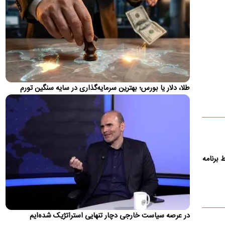
عقب است
معاون رئیس‌جمهور تروریست آمریکا گفت: ایرانی‌ها افراد فوق‌العاده
دشواری هستند و یک سیستم چندپاره دارند؛ افرادی در سیستم…
حمایت ترامپ از جی دی ونس برای انتخابات ۲۰۲۸
طبق گزارش‌ها، یکی از مشاوران گفته است که رئیس جمهور به طور
خصوصی تصمیم گرفته است که ونس پس از او رهبری حزب
جمهوری خواه…
طلا، دلار یا بورس؛ بهترین سرمایه‌گذاری در سایه سنگین تورم
یوسف پزشکیان: اگر دولت شکست بخورد، ایران
شکست می‌خورد
مشاور رسانه‌ای رئیس جمهور گفت: اینکه آقای رئیس جمهور می‌گوید
اگر کسی می‌تواند تورم را کنترل کند، به میدان بیاید،…
تغییر مهم در کالابرگ؛ زمانبندی‌ شارژ اعتبار عوض شد
برنامه
زمان واریز اعتبار کالابرگ برای سرپرستان خانوار با رقم آخر کدملی
چهار به بعد تغییر کرد
اولین واکنش رسمی به ماجرای اعمال ضریب ۲.۷
برای اینترنت بین‌الملل
در عرصه سیاست خارجی دچار تنهایی استراتژیک شده‌ایم
سازمان تنظیم مقررات و ارتباطات رادیویی با رد ادعای اعمال ضریب