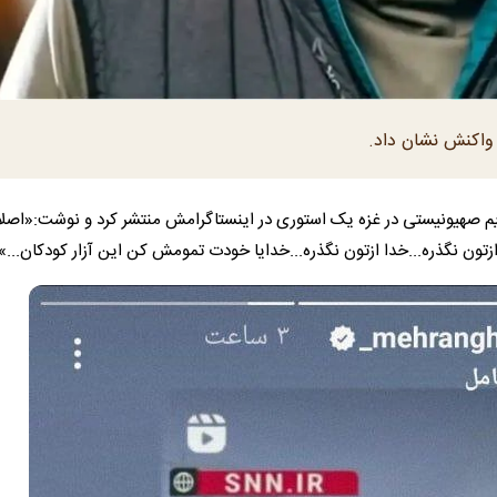
 واکنش نشان داد.
ژیم صهیونیستی در غزه یک استوری در اینستاگرامش منتشر کرد و نوشت:«اصل
زتون نگذره...خدا ازتون نگذره...خدایا خودت تمومش کن این آزار کودکان...»