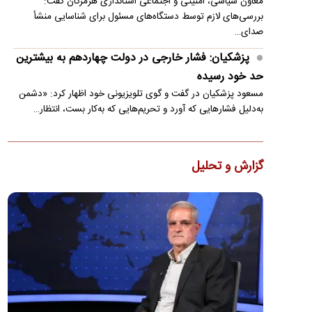
معاون سیاسی، امنیتی و اجتماعی استانداری هرمزگان گفت:
بررسی‌های لازم توسط دستگاه‌های مسئول برای شناسایی منشأ
صدای…
پزشکیان: فشار خارجی در دولت چهاردهم به بیشترین
حد خود رسیده
مسعود پزشکیان در گفت و گوی تلویزیونی خود اظهار کرد: «دشمن
به‌دلیل فشارهایی که آورد و تحریم‌هایی که به‌کار بست، انتظار…
واکنش ترامپ به ادعاها درباره درگیری لفظی‌اش با
پیت هگست
گزارش و تحلیل
ترامپ در واکنش به اخبار مبنی بر درگیری لفظی با پیت هگست
مدعی شد: این شایعه توسط "واشنگتن کامپوست" (The
Washington…
زلزله ۴ ریشتری بندرلنگه را لرزاند
زمین‌لرزه‌ای به بزرگی ۴ ریشتر حوالی بندر لنگه را در غرب هرمزگان
لرزاند.
واکنش محمدباقر خرازی به بیانیه دفتر رهبری
محمدباقر خرازی به بیانیه تکذیبیه دفتر رهبری واکنش نشان داد.