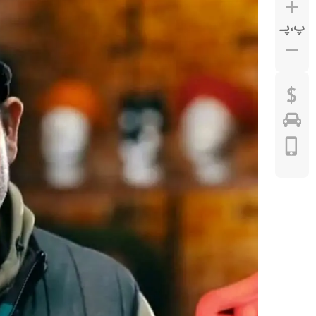
پ
،
پـ