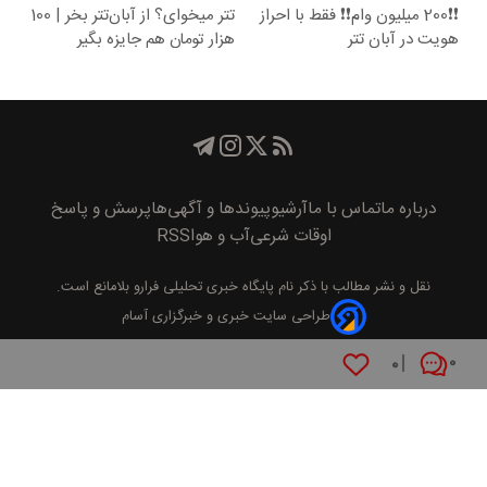
❗❗200 میلیون وام❗❗ فقط با احراز
تتر میخوای؟ از آبان‌تتر بخر | 100
هویت در آبان تتر
هزار تومان هم جایزه بگیر
درباره ما
تماس با ما
آرشیو
پیوند‌ها و آگهی‌ها
پرسش و پاسخ
اوقات شرعی
آب و هوا
RSS
نقل و نشر مطالب با ذکر نام
پايگاه خبری تحليلی فرارو
بلامانع است.
طراحی سایت خبری و خبرگزاری آسام
۰
۰