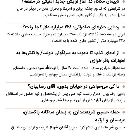
«پیمان مکه»؛ کد آغاز آرایش جدید امنیتی در منطقه؟
در شرایطی که تداوم جنگ ایران و آمریکا و بحران یمن بار دیگر در حال
تبدیل‌شدن به یکی از کانون‌های اصلی تنش منطقه‌ای…
ردیابی دلارهای صادراتی؛ ۲۲۸ میلیارد دلار کجا رفت؟
ایران در سه دهه گذشته نزدیک ۳۸۰ میلیارد دلار مازاد حساب جاری داشته که
۲۲۸ میلیارد دلار از کشور خارج شده یا به اقتصاد…
از ادعای کذب تا دعوت به سرنگونی دولت/ واکنش‌ها به
اظهارات باقر خرازی‌
محمدباقر خرازی مدعی شده است ۴۰ سال با آیت‌الله سیدمجتبی خامنه‌ای
رابطه نزدیک داشته و دولت پزشکیان «سال چهارم را نخواهد…
تا کی می‌خواهی در خیابان بدوی، آقای رضاییان؟
رامین رضاییان، دفاع راست تیم ملی پس از یک‌فصل و نیم حضور در استقلال
و پیش از پایان قراردادش از این تیم جدا شد. چرخه‌ای…
حمله حسین شریعتمداری به پیمان سه‌گانه پاکستان،
عربستان و ترکیه
حسین شریعتمداری اعلام کرد: دیروز آقایان شهباز شریف و اردوغان به‌اتفاق