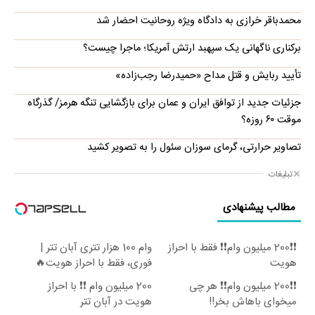
محمدباقر خرازی به دادگاه ویژه روحانیت احضار شد
برکناری ناگهانی یک سپهبد ارتش آمریکا؛ ماجرا چیست؟
تأیید ربایش و قتل مداح «حمیدرضا رجب‌زاده»
جزئیات جدید از توافق ایران و عمان برای بازگشایی تنگه هرمز/ گذرگاه
موقت ۶۰ روزه؟
تصاویر حرارتی، گرمای سوزان سئول را به تصویر کشید
تبلیغات
مطالب پیشنهادی
❗❗200 میلیون وام❗❗ فقط با احراز
وام 100 هزار تتری آبان تتر |
هویت
فوری، فقط با احراز هویت🔥
❗❗200 میلیون وام❗❗ هر چی
200 میلیون وام ❗❗ با احراز
میخوای باهاش بخر!!
هویت در آبان تتر