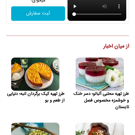
میخوای!
ثبت سفارش
از میان اخبار
طرز تهیه محلبی آلبالو؛ دسر خنک
طرز تهیه کیک برگردان انبه؛ دنیایی
و خوشمزه مخصوص فصل
از طعم و بو
تابستان