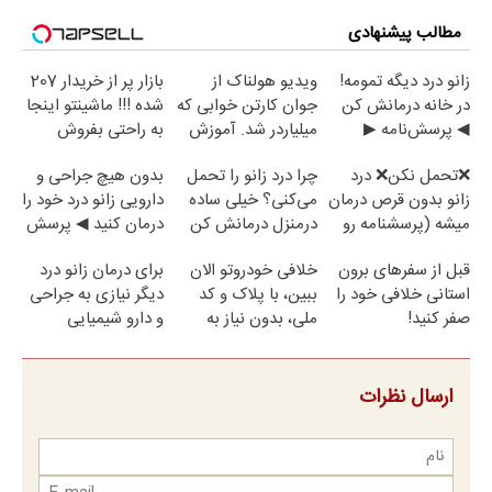
مطالب پیشنهادی
زانو درد دیگه تمومه!
ویدیو هولناک از
بازار پر از خریدار 207
در خانه درمانش کن
جوان کارتن خوابی که
شده !!! ماشینتو اینجا
◀ پرسش‌نامه ▶
میلیاردر شد. آموزش
به راحتی بفروش
رایگان
❌تحمل نکن❌ درد
چرا درد زانو را تحمل
بدون هیچ جراحی و
زانو بدون قرص درمان
می‌کنی؟ خیلی ساده
دارویی زانو درد خود را
میشه (پرسشنامه رو
درمنزل درمانش کن
درمان کنید ◀ پرسش
پر کن)
نامه ▶
قبل از سفرهای برون
خلافی خودروتو الان
برای درمان زانو درد
استانی خلافی خود را
ببین، با پلاک و کد
دیگر نیازی به جراحی
صفر کنید!
ملی، بدون نیاز به
و دارو شیمیایی
مراجعه حضوری
نیست(پرسش‌نامه)
ارسال نظرات