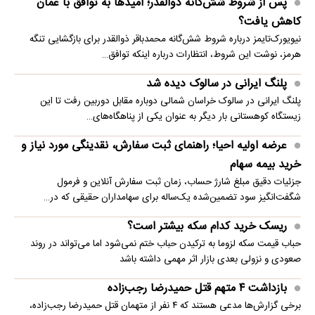
پس از شروط شش‌گانه ذوالقدر؛ امیدها به توافق با عمان
کاهش یافت؟
نیویورک‌تایمز درباره شروط شش‌گانه محمدباقر ذوالقدر برای بازگشایی تنگه
هرمز، نوشت این شروط، انتظارات درباره اینکه توافق…
پلنگ ایرانی در سالوک دیده شد
پلنگ ایرانی در سالوک خراسان شمالی دوباره مقابل دوربین رفت تا این
زیستگاه کوهستانی بار دیگر به عنوان یکی از پناهگاه‌های…
عرضه اولیه احیا؛ راهنمای ثبت سفارش، نقدینگی مورد نیاز و
خرید بیمه سهام
جزئیات دقیق مبلغ شارژ حساب، زمان ثبت سفارش آنلاین و فرمول
شگفت‌انگیز سود تضمین‌شده یک‌ساله برای سهامداران حقیقی که در…
ریسک خرید کدام سکه بیشتر است؟
حباب قیمت سکه لزوما به ترکیدن حباب ختم نمی‌شود اما می‌تواند در روند
صعودی و نزولی بعدی بازار اثر مهمی داشته باشد
بازداشت ۴ متهم قتل حمیدرضا رجب‌زاده
برخی گزارش‌ها مدعی هستند که ۴ نفر از متهمان قتل حمیدرضا رجب‌زاده،