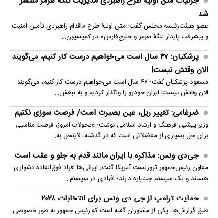
جزئیات متن اولیۀ طرح راهبردی مدیریت تنگه هرمز منتشر
شد
عضو هیئت‌رئیسه مجلس گفت: متن اولیۀ طرح «اقدام راهبردی تأمین امنیت
و پیشرفت پایدار تنگۀ هرمز و خلیج‌فارس» در کمیسیون…
پزشکیان: ۴۷ سال است می‌خواهیم درست کار کنیم، می‌گویند
الان وقتش نیست!
مسعود پزشکیان گفت: ۴۷ سال است می‌خواهیم درست کار کنیم، می‌گویند
الان وقتش نیست! ایران خودرو را واگذار کردیم و به تبعش…
ضرغامی: تغییر ریل، عین بصیرت است/ فرصت سوزی نکنیم
وزیر پیشین فرهنگ و ارشاد اسلامی نوشت: «تحولات امروز، فرصت مناسبی
برای حل بسیاری از معضلاتی‌ است که در گذشته، لاینحل به…
جی‌دی ونس: مذاکره با ایران مانند قدم به جلو و عقب است
معاون رئیس‌جمهور تروریست آمریکا گفت: ایرانی‌ها افراد فوق‌العاده دشواری
هستند و یک سیستم چندپاره دارند؛ افرادی در سیستم…
حمایت ترامپ از جی دی ونس برای انتخابات ۲۰۲۸
طبق گزارش‌ها، یکی از مشاوران گفته است که رئیس جمهور به طور خصوصی