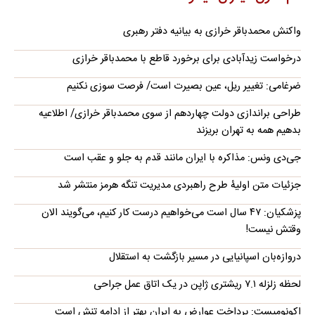
واکنش محمدباقر خرازی به بیانیه دفتر رهبری
درخواست زیدآبادی برای برخورد قاطع با محمدباقر خرازی
ضرغامی: تغییر ریل، عین بصیرت است/ فرصت سوزی نکنیم
طراحی براندازی دولت چهاردهم از سوی محمدباقر خرازی/ اطلاعیه
بدهیم همه به تهران بریزند
جی‌دی ونس: مذاکره با ایران مانند قدم به جلو و عقب است
جزئیات متن اولیۀ طرح راهبردی مدیریت تنگه هرمز منتشر شد
پزشکیان: ۴۷ سال است می‌خواهیم درست کار کنیم، می‌گویند الان
وقتش نیست!
دروازه‌بان اسپانیایی در مسیر بازگشت به استقلال
لحظه زلزله ۷.۱ ریشتری ژاپن در یک اتاق عمل جراحی
اکونومیست: پرداخت عوارض به ایران بهتر از ادامه تنش است