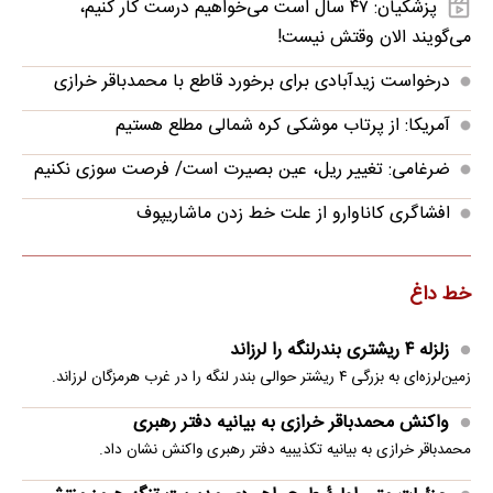
پزشکیان: ۴۷ سال است می‌خواهیم درست کار کنیم،
می‌گویند الان وقتش نیست!
درخواست زیدآبادی برای برخورد قاطع با محمدباقر خرازی
آمریکا: از پرتاب موشکی کره شمالی مطلع هستیم
ضرغامی: تغییر ریل، عین بصیرت است/ فرصت سوزی نکنیم
افشاگری کاناوارو از علت خط زدن ماشاریپوف
خط داغ
زلزله ۴ ریشتری بندرلنگه را لرزاند
زمین‌لرزه‌ای به بزرگی ۴ ریشتر حوالی بندر لنگه را در غرب هرمزگان لرزاند.
واکنش محمدباقر خرازی به بیانیه دفتر رهبری
محمدباقر خرازی به بیانیه تکذیبیه دفتر رهبری واکنش نشان داد.