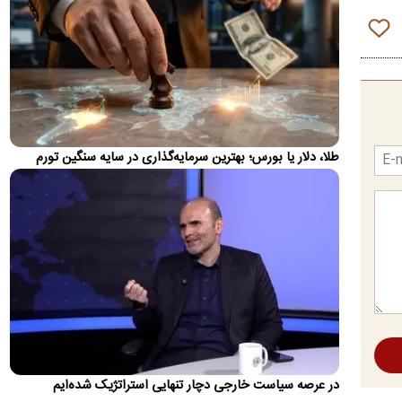
پیش‌بینی جدید از قیمت طلا؛ هر اونس به ۴۷۰۰ دلار
می‌رسد؟
دویچه‌بانک معتقد است روند صعودی بازار جهانی طلا هنوز به پایان
نرسیده و قیمت هر اونس این فلز گران‌بها می‌تواند تا پایان…
تصاویر؛ حراج ۸۸ اثر فاخر از عهد تیموریان تا دوره
معاصر
نمایشگاه دومین رویداد حراج آثار فاخر هنر کلاسیک و سنتی
طلا، دلار یا بورس؛ بهترین سرمایه‌گذاری در سایه سنگین تورم
«رخ‌ست»اصفهان، روز چهارشنبه (۱۴ مرداد ۱۴۰۵) در تالار هنر هتل…
بیانیه خانواده علی لاریجانی
خانواده شهید لاریجانی در واکنش به اظهارات اخیر یک نماینده
مجلس درباره چگونگی شهادت وی، با صدور بیانیه‌ای خواستار
پرهیز…
جزئیات توقیف اموال و وضعیت پرونده قضایی
تراستی‌ها
دادستان تهران گفت: تاکنون برای مدیران شرکت‌های تراستی ۵۹
پرونده تشکیل شده که در ۴۳ پرونده، قرار جلب دادرسی صادر شده
در عرصه سیاست خارجی دچار تنهایی استراتژیک شده‌ایم
اس…