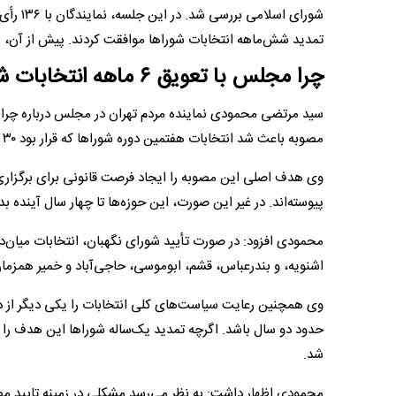
تمدید شش‌ماهه انتخابات شورا‌ها موافقت کردند. پیش از آن، پی
چرا مجلس با تعویق ۶ ماهه انتخابات شورا‌ها موافقت کرد؟
سید مرتضی محمودی نماینده مردم تهران در مجلس درباره چرا
مصوبه باعث شد انتخابات هفتمین دوره شورا‌ها که قرار بود ۳۰ خرداد ۱۴۰۴ برگزار شود، شش ماه به تعویق بیفتد.
وی هدف اصلی این مصوبه را ایجاد فرصت قانونی برای برگزاری 
پیوسته‌اند. در غیر این صورت، این حوزه‌ها تا چهار سال آینده بد
محمودی افزود: در صورت تأیید شورای نگهبان، انتخابات میان‌دور
اشنویه، و بندرعباس، قشم، ابوموسی، حاجی‌آباد و خمیر همزمان 
وی همچنین رعایت سیاست‌های کلی انتخابات را یکی دیگر از دلای
حدود دو سال باشد. اگرچه تمدید یک‌ساله شورا‌ها این هدف را ب
شد.
محمودی اظهار داشت: به نظر می‌رسد مشکلی در زمینه تایید مص