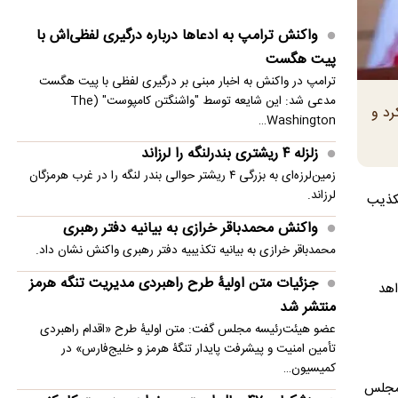
عجیب و باورنکردنی از توافق رضاییان با استقلال/
واکنش ترامپ به ادعاها درباره درگیری لفظی‌اش با
فسخ ۱۰۰ میلیونی برای قرارداد ۱۰۰ میلیاردی!
پیت هگست
واکنش محمدباقر خرازی به بیانیه دفتر رهبری
ترامپ در واکنش به اخبار مبنی بر درگیری لفظی با پیت هگست
مدعی شد: این شایعه توسط "واشنگتن کامپوست" (The
جوادی آملی: با ناقضان وحدت مبارزه کنید
رد و
Washington…
کریدورهای شمالی و جنوبی تنگه هرمز حذف
زلزله ۴ ریشتری بندرلنگه را لرزاند
می‌شوند؟
زمین‌لرزه‌ای به بزرگی ۴ ریشتر حوالی بندر لنگه را در غرب هرمزگان
لرزاند.
تکذیب
جزئیات متن اولیۀ طرح راهبردی مدیریت تنگه هرمز
منتشر شد
واکنش محمدباقر خرازی به بیانیه دفتر رهبری
محمدباقر خرازی به بیانیه تکذیبیه دفتر رهبری واکنش نشان داد.
عباس گودرزی: هرگونه بازگشایی تنگه هرمز باید منوط
جزئیات متن اولیۀ طرح راهبردی مدیریت تنگه هرمز
به اجرای کامل تعهدات آمریکا باشد
اهد
منتشر شد
عضو هیئت‌رئیسه مجلس گفت: متن اولیۀ طرح «اقدام راهبردی
تأمین امنیت و پیشرفت پایدار تنگۀ هرمز و خلیج‌فارس» در
کمیسیون…
نتخابات شوراها، وظایف و اختیارات آنهاست، در جلسه ۷ بهمن مجلس