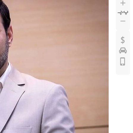
پ
،
پـ