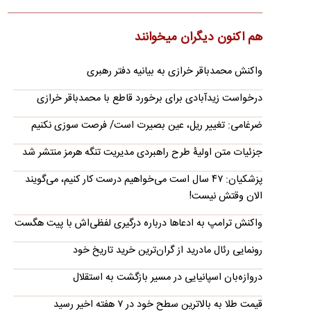
آموزش سربازان کره شمالی توسط ارتش روسیه
تصاویری در شبکه‌های اجتماعی منتشر شده که گفته می‌شود مربوط
هم اکنون دیگران میخوانند
به آموزش نیروهای جدید ارتش کره شمالی توسط روس‌ها برای
حضور…
واکنش محمدباقر خرازی به بیانیه دفتر رهبری
چین، نفت روسیه را جایگزین نفت عربستان کرد
درخواست زیدآبادی برای برخورد قاطع با محمدباقر خرازی
شرکت سینوپک، بزرگ‌ترین پالایشگر نفت جهان، در پی کاهش عرضه
نفت از خاورمیانه، خرید نفت خام روسیه را برای تحویل در…
ضرغامی: تغییر ریل، عین بصیرت است/ فرصت سوزی نکنیم
ادعای توافق تهران و مسقط برای بازگشایی تنگه هرمز؛
جزئیات متن اولیۀ طرح راهبردی مدیریت تنگه هرمز منتشر شد
تصمیم نهایی در انتظار ایران
پزشکیان: ۴۷ سال است می‌خواهیم درست کار کنیم، می‌گویند
یک رسانه عربی به نقل از منابع آگاه مدعی شده تهران و مسقط بر
الان وقتش نیست!
سر خطوط کلی بازگشایی تنگه هرمز به تفاهم رسیده‌اند و اعلام…
سفیر ایران در ژاپن:
واکنش ترامپ به ادعاها درباره درگیری لفظی‌اش با پیت هگست
فاجعه هیروشیما در حال تکرار است
رونمایی رئال مادرید از گران‌ترین خرید تاریخ خود
سفیر ایران در توکیو، در مراسم یادبود کشته‌شدگان حمله اتمی به
هیروشیما (۶ آگوست ۱۹۴۵) درباره تکرار این فاجعه هشدار داد.
دروازه‌بان اسپانیایی در مسیر بازگشت به استقلال
تکذیب شایعه معافیت سربازان فراری
قیمت طلا به بالاترین سطح خود در ۷ هفته اخیر رسید