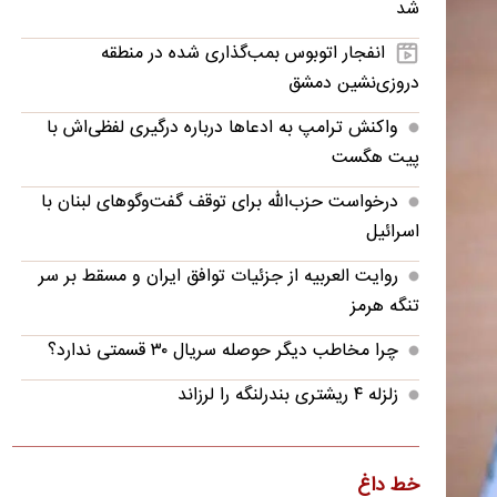
شد
انفجار اتوبوس بمب‌گذاری شده در منطقه
دروزی‌نشین دمشق
واکنش ترامپ به ادعاها درباره درگیری لفظی‌اش با
پیت هگست
درخواست حزب‌الله برای توقف گفت‌وگوهای لبنان با
اسرائیل
روایت العربیه از جزئیات توافق ایران و مسقط بر سر
تنگه هرمز
چرا مخاطب دیگر حوصله سریال ۳۰ قسمتی ندارد؟
زلزله ۴ ریشتری بندرلنگه را لرزاند
دانشکده‌های علوم پزشکی بیش از دو برابر ظرفیت
خود دانشجو گرفته‌اند
خط داغ