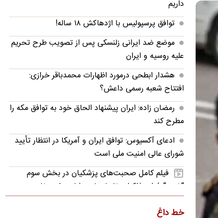
داریم
توافق پرسپولیس با اژدهاکش ۱۸ ساله!
موضع ضد ایرانی زلنسکی پس از تصویب طرح تحریم
علیه روسیه و ایران
هشدار ابطحی درمورد اظهارات محمدباقر خرازی:
افتتاح شعبه رسمی داعش؟
رمضان زاده: ایران پیشنهاد الحاق خود به توافق مکه را
مطرح کند
ادعای آکسیوس: توافق ایران و آمریکا در انتظار تأیید
شورای عالی امنیت ملی است
فیلم کامل صحبت‌های پزشکیان در بخش سوم
گفت‌وگو/ از مذاکرات تا پاسخ به شایعه استعفا
زیدآبادی: محمد باقر خرازی فرمان کشتار داده! چرا
خط داغ