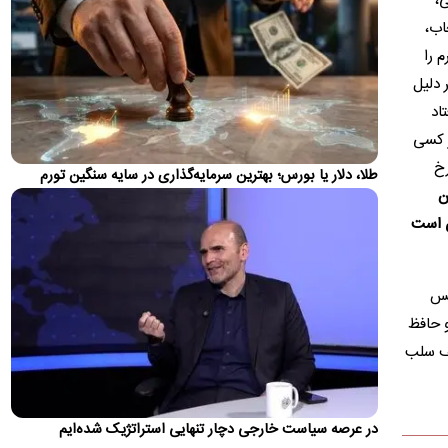
ی،
رئیس‌جمهور ترکیه و شهباز شریف، نخست‌وزیر پاکستان، پس از
اب،
امضای «توافق…
 را
یک فاجعه دیگر؛ شاید پنجره استقلال باز نشده بسته
 دلیل
شود!
اد
باشگاه استقلال باید خیلی زود طلب بازیکن بوسنیایی را پرداخت کند.
ر کسی
بازار اکستنشن؛ چرا آگهی‌های «فروش مو» بیشتر شده
رخ
طلا، دلار یا بورس؛ بهترین سرمایه‌گذاری در سایه سنگین تورم
است؟
ن
با کاهش قدرت خرید، موهای طبیعی دختران و زنان جوان به کالایی
ص است
ارزشمند برای صادرات و صنایع زیبایی تبدیل شده است؛ تجارتی…
تصاویر؛ متن و حاشیه تشییع ابوالقاسم قاسم‌زاده
حس
مراسم تشییع مرحوم ابوالقاسم قاسم‌زاده، پیشکسوت رسانه‌ای صبح
امروز جمعه ۱۶ مرداد از موسسه اطلاعات برگزار شد.
و حافظ
لف سلب
ناز رامین در استقلال خریدار نداشت!
پرونده ادامه حضور رامین رضاییان در استقلال بسته شد و حالا او
باید در فصل منتهی به جام ملت‌های آسیا فوتبال خود را در…
در عرصه سیاست خارجی دچار تنهایی استراتژیک شده‌ایم
وال‌استریت ژورنال: امارات ترامپ را به عملیات زمینی