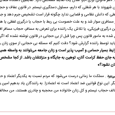
ت: «هر قانونی برای اجرا شدن یک ضابط مشخص دارد. ضابطین دستگاه قضای
من شهروند با هر شغلی که دارم، مسئول دستگیری نیستم. در قانون عفاف و حج
بطی که دانش نظامی و قضایی ندارد چگونه قرار است تشخیص جرم دهد و جرم
 مسافری سوار شد و به علت خصومت بی ربط با حجاب یا درگیری لفظی یا هر
ین درگیری فیزیکی، یا تلاش یک راننده برای تعرض به مسافر، حجاب مسافر افت
 شده به مامور قانون پس چرا قبل از بی حجابی در قانون نوشته نشده که اگ
باید توسط راننده گزارش شود؟ دقت کنیم که مسئله بی حجابی از سوی زنان 
ایط بسیار حساس و آسیب پذیر است و زنان جامعه می‌توانند به واسطه همی
ه به جای حفظ کرامت آنان، توهین به جایگاه و منزلتشان باشد. از کجا مشخ
نان نشود؟»
ی‌برد
. مملکت ما زمانی درست می‌شود که مردم نسبت به یکدیگر اعتماد و 
ین نوع قوانین ضد اعتماد است نه اعتمادزا. به رانندگان یاد بدهیم امین 
مخالف حجاب نیستم و کل زنان خانواده من محجبه و چادری هستند، من مخا