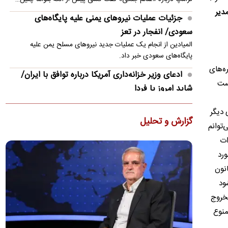
مدیر
جزئیات عملیات نیروهای یمنی علیه پایگاه‌های
سعودی/ انفجار در تعز
المیادین از انجام یک عملیات جدید نیروهای مسلح یمن علیه
پایگاه‌های سعودی خبر داد.
ره‌های
ادعای وزیر خزانه‌داری آمریکا درباره توافق با ایران/
کست
شاید امروز یا فردا
وزیر خزانه‌داری آمریکا مدعی شد واشنگتن انتظار دارد در آینده
 دیگر
نزدیک توافقی برای آتش‌بس ۳۰ تا ۶۰ روزه حاصل شود و با…
گزارش و تحلیل
د پس به تبع آن نمی‌توانم
تحریم‌های جدید آمریکا علیه ایران
جازات
وزارت خارجه آمریکا از اعمال اقدامات ضدایرانی برای مختل کردن
مورد
مبادلات مالی مرتبط با ایران خبر داد.
انون
ادعای هگست: ترامپ جنگ ایران را برد
ود
وزیر جنگ آمریکا، با دفاع از عملکرد دونالد ترامپ در جنگ ایران،
لخروج
تحولات اخیر منطقه را نشانه پیروزی رئیس‌جمهور آمریکا…
منوع
آزمون اصلی توافق مکه چه زمانی فرا می‌رسد و ایران