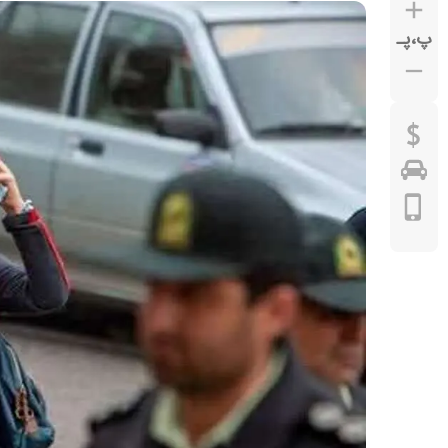
پ
،
پـ