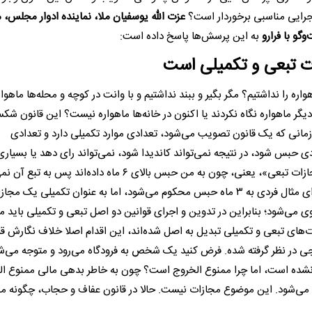
رایی مناسبی برخوردار است؟
عزت الله یوسفیان ملا، نماینده ادوار مجلس، 
گو با فرارو
به این پرسش‌ها پاسخ داده است:
ت تبعی و تکمیلی است
هواره را نداشتیم؟ مگر بگیر و ببند نداشتیم و با وانت در کوچه و محله‌ها ماهوا
یگر ماهواره نگاه نکردند یا اکنون در خانه‌ها ماهواره نیست؟ این قانون ش
؟ زمانی که یک قانون تصویب می‌شود، تعدادی موارد تکمیلی دارد و تعدادی
حبس شود، در نتیجه نمی‌تواند کاندیدا شود، نمی‌تواند رای دهد یا بسیاری
از محرومیت‌ها شامل حالشان می‌شود. به این‌ها می‌گویند «مجازات تبعی»، یعنی، چون به من حبس بالای ۶ ماه داده‌ان
در انتخابات شرکت کنم. برخی مجازات‌ها نیز تکمیلی هستند، برای مثال فردی به ۳ ماه حبس محکوم می‌شود، اما به عنوان تکمیلی یک م
یک مکان تا ۳ ماه هم شامل حال وی می‌شود؛ بنابراین در تدوین و اجرای قوانین دو اصل تبعی و تکمیلی باید 
ت‌های تبعی و تکمیلی تبدیل به اصل شده‌اند، این اقدام اصلا خلاف نگارش ق
جی در نظر گرفته شده. فرض کنید یک شخص به فرودگاه می‌رود و متوجه می‌ش
شده است، اما چرا ممنوع الخروج است؟ چون به خاطر بدهی مالی ممنوع ا
‌شود. این موضوع مجازات نیست. حالا در قانون عفاف و حجاب، چگونه م