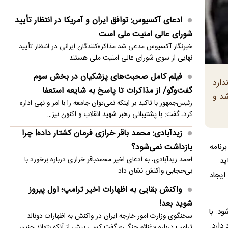
بازداشت نمی‌شود؟
ادعای آکسیوس: توافق ایران و آمریکا در انتظار تأیید
«ایرج» دوباره در بیمارستان بستری شد
شورای عالی امنیت ملی است
عراقچی خطاب به همسایگان: زمان آن رسیده به خود
خبرنگار آکسیوس مدعی شد مذاکره‌کنندگان ایرانی در انتظار تأیید
متکی باشیم
نهایی از سوی شورای عالی امنیت ملی هستند.
ادعای المیادین: عراقچی دوشنبه به پاکستان می‌رود
فیلم کامل صحبت‌های پزشکیان در بخش سوم
ارد
گفت‌وگو/ از مذاکرات تا پاسخ به شایعه استعفا
تصویب لایحه تشدید تحریم‌های روسیه و تمدید
شد و
رئیس‌جمهور با تاکید بر اینکه نمی‌توان جامعه را با امر و نهی اداره
تحریم‌های ایران در سنای آمریکا
کرد، گفت: با پشتیبانی رهبر شهید انقلاب و اکنون نیز…
اعتراض ترامپ به حکم تازه دادگاه علیه او
زیدآبادی: محمد باقر خرازی فرمان کشتار داده! چرا
بازداشت نمی‌شود؟
رنامه
علت شنیده شدن صدای مهیب در آسمان مسکو
احمد زیدآبادی، به ادعای اخیر محمدباقر خرازی درباره برخورد با
ید
بی‌حجابی واکنش نشان داد.
 ایجاد
واکنش بقایی به اظهارات اخیر ترامپ؛ اول پیروز
شوید بعد!
ود. با
سخنگوی وزارت امور خارجه ایران در واکنش به اظهارات دونالد
دارد.
ترامپ درباره «غنائم جنگی» گفت کسی پیش از آنکه بتواند چنین…