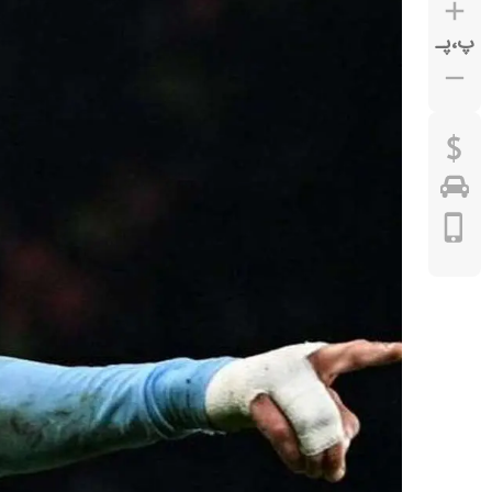
پ
،
پـ