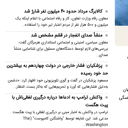
بیشترین حد خود رسیده
کالابرگ مرداد حدود ۴۰‌ میلیون نفر شارژ شد
پزشکیان: در ابتدای دولت با قطعی برق، آب و گاز
معاون رفاه وزارت تعاون، کار و رفاه اجتماعی با اعلام اینکه یک
مواجه بودیم
میلیون و ۵۰۰ هزار نفر از مردم اعتبار تیر خود را استفاده…
معاون مرکز شرکت‌های دانش‌بنیان: توسعه فناوری،
منشأ صدای انفجار در قشم مشخص شد
مسیر رقابت‌پذیری صنعت قطعه‌سازی است
معاون سیاسی، امنیتی و اجتماعی استانداری هرمزگان گفت:
بررسی‌های لازم توسط دستگاه‌های مسئول برای شناسایی منشأ
سنتکام: به محاصره دریایی ایران ادامه می دهیم
صدای…
ین
مصر خواستار تدوین چشم‌انداز مشترک عربی برای
پزشکیان: فشار خارجی در دولت چهاردهم به بیشترین
امنیت منطقه شد
حد خود رسیده
مسعود پزشکیان در گفت و گوی تلویزیونی خود اظهار کرد: «دشمن
انفجار در حومه دمشق چند کشته و زخمی برجا
به‌دلیل فشارهایی که آورد و تحریم‌هایی که به‌کار بست، انتظار…
ان
گذاشت
واکنش ترامپ به ادعاها درباره درگیری لفظی‌اش با
همگی
پیت هگست
ترامپ در واکنش به اخبار مبنی بر درگیری لفظی با پیت هگست
مدعی شد: این شایعه توسط "واشنگتن کامپوست" (The
Washington…