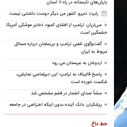
بارش‌های تابستانه در راه ۱۱ استان
رابرت دنیرو: کشور من دیگر دوست داشتنی نیست
سی‌ان‌ان: ترامپ از افشای کمبود ذخایر موشکی آمریکا
خشمگین است
گفت‌وگوی تلفنی ترامپ و بن‌سلمان درباره مسائل
مربوط به ایران
اردوغان به عربستان می رود
پاسخ قالیباف به ترامپ: این دیپلماسی نمایشی،
شکست خورده است
منشأ صدای انفجار در قشم مشخص شد
پزشکیان: بانک آینده بدون اینکه اعتراضی در جامعه
شکل بگیرد، بسته شد
پزشکیان: فشار خارجی در دولت چهاردهم به
خط داغ