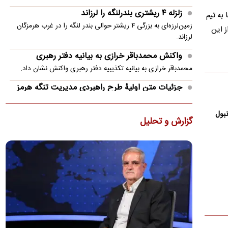
زلزله ۴ ریشتری بندرلنگه را لرزاند
به تیم
زمین‌لرزه‌ای به بزرگی ۴ ریشتر حوالی بندر لنگه را در غرب هرمزگان
ز این
لرزاند.
واکنش محمدباقر خرازی به بیانیه دفتر رهبری
محمدباقر خرازی به بیانیه تکذیبیه دفتر رهبری واکنش نشان داد.
جزئیات متن اولیۀ طرح راهبردی مدیریت تنگه هرمز
منتشر شد
عضو هیئت‌رئیسه مجلس گفت: متن اولیۀ طرح «اقدام راهبردی
نبول
گزارش و تحلیل
تأمین امنیت و پیشرفت پایدار تنگۀ هرمز و خلیج‌فارس» در
کمیسیون…
پزشکیان: ۴۷ سال است می‌خواهیم درست کار کنیم،
می‌گویند الان وقتش نیست!
مسعود پزشکیان گفت: ۴۷ سال است می‌خواهیم درست کار کنیم،
می‌گویند الان وقتش نیست! ایران خودرو را واگذار کردیم و به
تبعش…
ضرغامی: تغییر ریل، عین بصیرت است/ فرصت