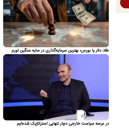
تغییر مهم در کالابرگ؛ زمانبندی‌ شارژ اعتبار عوض شد
زمان واریز اعتبار کالابرگ برای سرپرستان خانوار با رقم آخر کدملی
چهار به بعد تغییر کرد
اولین واکنش رسمی به ماجرای اعمال ضریب ۲.۷
برای اینترنت بین‌الملل
سازمان تنظیم مقررات و ارتباطات رادیویی با رد ادعای اعمال ضریب
۲.۷ برای اینترنت بین‌الملل اعلام کرد که نحوه محاسبه مصرف…
طلا، دلار یا بورس؛ بهترین سرمایه‌گذاری در سایه سنگین تورم
روایت رویترز از اختلاف ایران و عمان بر سر عوارض
عبور از تنگه هرمز
یک رسانه آمریکایی مدعی شد که ایران و عمان در مذاکرات برای
بازگشایی مسیر کشتیرانی در تنگه هرمز، بر سر میزان عوارض عبور…
پیش‌بینی جدید از قیمت طلا؛ هر اونس به ۴۷۰۰ دلار
می‌رسد؟
دویچه‌بانک معتقد است روند صعودی بازار جهانی طلا هنوز به پایان
نرسیده و قیمت هر اونس این فلز گران‌بها می‌تواند تا پایان…
تصاویر؛ حراج ۸۸ اثر فاخر از عهد تیموریان تا دوره
در عرصه سیاست خارجی دچار تنهایی استراتژیک شده‌ایم
معاصر