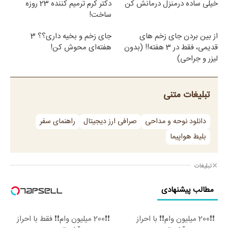
خیلی ساده درمنزل درمانش کن
دکتر کرم ترمیم کننده 23 روزه
ساخت!
از بین بردن جای زخم های
جای زخم و بخیه داری؟؟ 3
قدیمی، فقط در 3 هفته!! (بدون
هفته‌ای محوش کن!
لیزر و جراحی)
تبلیغات متنی
دانلود نوحه و مداحی
صرافی ارز دیجیتال
راهنمای سفر
بلیط هواپیما
تبلیغات
مطالب پیشنهادی
❗❗200 میلیون وام❗❗ با احراز
❗❗200 میلیون وام❗❗ فقط با احراز