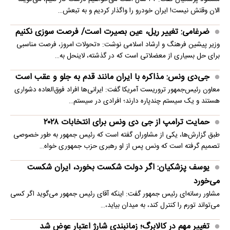
الان وقتش نیست! ایران خودرو را واگذار کردیم و به تبعش…
ضرغامی: تغییر ریل، عین بصیرت است/ فرصت سوزی نکنیم
وزیر پیشین فرهنگ و ارشاد اسلامی نوشت: «تحولات امروز، فرصت مناسبی
برای حل بسیاری از معضلاتی‌ است که در گذشته، لاینحل به…
جی‌دی ونس: مذاکره با ایران مانند قدم به جلو و عقب است
معاون رئیس‌جمهور تروریست آمریکا گفت: ایرانی‌ها افراد فوق‌العاده دشواری
هستند و یک سیستم چندپاره دارند؛ افرادی در سیستم…
حمایت ترامپ از جی دی ونس برای انتخابات ۲۰۲۸
طبق گزارش‌ها، یکی از مشاوران گفته است که رئیس جمهور به طور خصوصی
تصمیم گرفته است که ونس پس از او رهبری حزب جمهوری خواه…
یوسف پزشکیان: اگر دولت شکست بخورد، ایران شکست
می‌خورد
مشاور رسانه‌ای رئیس جمهور گفت: اینکه آقای رئیس جمهور می‌گوید اگر کسی
می‌تواند تورم را کنترل کند، به میدان بیاید،…
تغییر مهم در کالابرگ؛ زمانبندی‌ شارژ اعتبار عوض شد