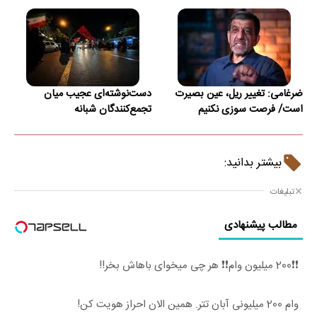
ضرغامی: تغییر ریل، عین بصیرت
دست‌نوشته‌ای عجیب میان
است/ فرصت سوزی نکنیم
تجمع‌کنندگان شبانه
بیشتر بدانید:
تبلیغات
مطالب پیشنهادی
❗❗200 میلیون وام❗❗ هر چی میخوای باهاش بخر!!
وام 200 میلیونی آبان تتر. همین الان احراز هویت کن!