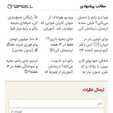
مطالب پیشنهادی
چرا درد زانو را تحمل
ویدیو هولناک از
🚀 رایگان جمع‌بندی
می‌کنی؟ خیلی ساده
جوان کارتن خوابی که
کن، حرفه‌ای نتیجه
درمنزل درمانش کن
میلیاردر شد. آموزش
بگیر و رتبه برتر شو!
رایگان
برای اولین بار در
جای بخیه داری؟؟
تا 100 میلیون تومان
ایران🇮🇷 این دکتر
فقط در 3 هفته
وام فوری خرید طلا💰
کرم ترمیم کننده 23
ترمیمش کن!😍
💰 (بدون ضامن)
روزه ساخت!
خلافی خودروتو الان
زانو درد اذیتت
ترمیم جای زخم، بخیه
ببین، با پلاک و کد
می‌کنه؟ درمانش
و سوختگی فقط در 3
ملی، بدون نیاز به
آسون‌تر از چیزیه که
هفته!!😍
مراجعه حضوری
فکر
می‌کنی✅پرسشنامه
ارسال نظرات