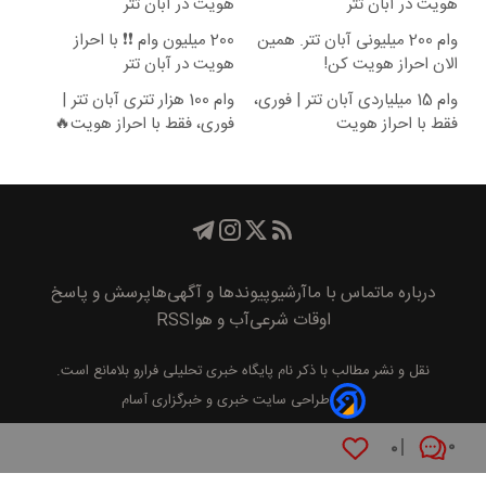
هویت در آبان تتر
هویت در آبان تتر
وام 200 میلیونی آبان تتر. همین
200 میلیون وام ❗❗ با احراز
الان احراز هویت کن!
هویت در آبان تتر
وام 15 میلیاردی آبان تتر | فوری،
وام 100 هزار تتری آبان تتر |
فقط با احراز هویت
فوری، فقط با احراز هویت🔥
درباره ما
تماس با ما
آرشیو
پیوند‌ها و آگهی‌ها
پرسش و پاسخ
اوقات شرعی
آب و هوا
RSS
نقل و نشر مطالب با ذکر نام
پايگاه خبری تحليلی فرارو
بلامانع است.
طراحی سایت خبری و خبرگزاری آسام
۰
۰