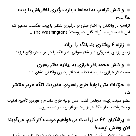
واکنش ترامپ به ادعاها درباره درگیری لفظی‌اش با پیت
هگست
ترامپ در واکنش به اخبار مبنی بر درگیری لفظی با پیت هگست مدعی شد:
این شایعه توسط "واشنگتن کامپوست" (The Washington…
زلزله ۴ ریشتری بندرلنگه را لرزاند
زمین‌لرزه‌ای به بزرگی ۴ ریشتر حوالی بندر لنگه را در غرب هرمزگان لرزاند.
واکنش محمدباقر خرازی به بیانیه دفتر رهبری
محمدباقر خرازی به بیانیه تکذیبیه دفتر رهبری واکنش نشان داد.
جزئیات متن اولیۀ طرح راهبردی مدیریت تنگه هرمز منتشر
شد
عضو هیئت‌رئیسه مجلس گفت: متن اولیۀ طرح «اقدام راهبردی تأمین امنیت
و پیشرفت پایدار تنگۀ هرمز و خلیج‌فارس» در کمیسیون…
پزشکیان: ۴۷ سال است می‌خواهیم درست کار کنیم، می‌گویند
الان وقتش نیست!
مسعود پزشکیان گفت: ۴۷ سال است می‌خواهیم درست کار کنیم، می‌گویند