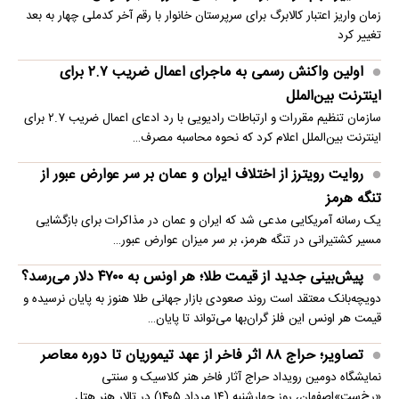
زمان واریز اعتبار کالابرگ برای سرپرستان خانوار با رقم آخر کدملی چهار به بعد
تغییر کرد
اولین واکنش رسمی به ماجرای اعمال ضریب ۲.۷ برای
اینترنت بین‌الملل
سازمان تنظیم مقررات و ارتباطات رادیویی با رد ادعای اعمال ضریب ۲.۷ برای
اینترنت بین‌الملل اعلام کرد که نحوه محاسبه مصرف…
روایت رویترز از اختلاف ایران و عمان بر سر عوارض عبور از
تنگه هرمز
یک رسانه آمریکایی مدعی شد که ایران و عمان در مذاکرات برای بازگشایی
مسیر کشتیرانی در تنگه هرمز، بر سر میزان عوارض عبور…
پیش‌بینی جدید از قیمت طلا؛ هر اونس به ۴۷۰۰ دلار می‌رسد؟
دویچه‌بانک معتقد است روند صعودی بازار جهانی طلا هنوز به پایان نرسیده و
قیمت هر اونس این فلز گران‌بها می‌تواند تا پایان…
تصاویر؛ حراج ۸۸ اثر فاخر از عهد تیموریان تا دوره معاصر
نمایشگاه دومین رویداد حراج آثار فاخر هنر کلاسیک و سنتی
«رخ‌ست»اصفهان، روز چهارشنبه (۱۴ مرداد ۱۴۰۵) در تالار هنر هتل…