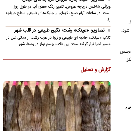
ویژگی شاخص دریاچه عروس، تغییر رنگ سطح آب در طول روز
است. در ساعات آرام صبح، لایه‌ای از جلبک‌های طبیعی سطح دریاچه
را…
که
تصاویر؛ «عینک» رشت؛ نگین طبیعی در قلب شهر
 شود.
تالاب «عینک» جاذبه ای طبیعی و زیبا در غرب رشت از مدتی قبل در
مسیر احیا قرار گرفته‌است؛ این تالاب چشم نواز در وسط شهر…
 مجلس
دست‌نوشته شهید علی لاریجانی در اربعین ۱۴۰۳:
کل
پزشکیان عملاً جریان تندرو را خلع سلاح کرد
گزارش و تحلیل
شهید علی لاریجانی در بخشی از این دست‌نوشته‌ها یادآور شده:
امروز عصر مجلس به تمام وزرا رأی اعتماد داد. نوع دفاع…
آینده تنگه هرمز از نگاه احمد زیدآبادی/ یک سخن،
دو منظور
احمد زیدآبادی گفت: «مقام‌های ایران و آمریکا هر دو می‌گویند که
نند
تنگه‌ی هرمز دیگر به وضعیت سابق خود باز نخواهد گشت!…
تأیید ربایش و قتل مداح «حمیدرضا رجب‌زاده»
یک منبع با تأیید حادثه ربایش و قتل حمیدرضا رجب‌زاده اعلام کرد: