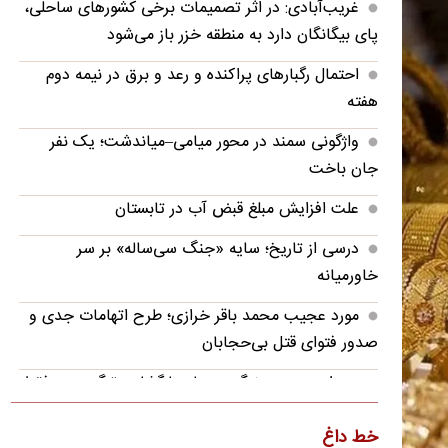
غریب‌آبادی: در اثر تصمیمات برخی کشورهای ساحلی،
پای بیگانگان دارد به منطقه خزر باز می‌شود
احتمال رگبارهای پراکنده و رعد و برق در نیمه دوم
هفته
واژگونی سمند در محور میامی–میاندشت؛ یک نفر
جان باخت
علت افزایش مبلغ قبض آب در تابستان
درسی از تاریخ؛ سایه «جنگ سی‌ساله» بر سر
خاورمیانه
مورد عجیب محمد باقر خرازی؛ طرح اتهامات جدی و
صدور فتوای قتل بی‌حجابان
سردار محبی سخنگوی سپاه: بازگشایی تنگه‌ هرمز فقط
با اراده جمهوری اسلامی ایران است
خط داغ