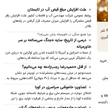
حجم ذخایر آب سدهای مهم تهران چقدر است؟
علت افزایش مبلغ قبض آب در تابستان
مورد عجیب دینار عراق بعد از اربعین ۱۴۰۵
روابط عمومی شرکت مهندسی آب و فاضلاب کشور علت افزایش رقم
از قتل «حمیدرضا رجب‌زاده» چه می‌دانیم؟
قبض مشترکان را افزایش میزان مصرف، قرار گرفتن در پله‌های
بالاتر…
صدور ۱۰ فقره حکم قصاص برای کلثوم اکبری/ پرونده
در روز‌های اخیر خبر آمد حساب تعداد زیادی از اعضای صنف طلا و جواهر بسته شده است. امروز مشخص شد تعداد آن‌ها ۴۰۰ نفر
چرا هیچ جنگی در خاورمیانه پایان نمی‌یابد؟
در انتظار بررسی دیوان عالی کشور
گیری
درسی از تاریخ؛ سایه «جنگ سی‌ساله» بر سر
لحظه انفجار مرگبار در جرمانا سوریه
خاورمیانه
از حملات اسرائیل و آمریکا تا کشیده شدن پای اوکراین به دریای خزر؛
آخرین وضعیت ساختمان‌های آسیب‌دیده در جنگ/
یک تحلیلگر غربی بررسی می‌کند که چرا مداخله قدرت‌های…
 خرید
آغاز ساخت پارکینگ - پناهگاه‌ها در تهران
از قتل «حمیدرضا رجب‌زاده» چه می‌دانیم؟
حضور یک هما بر سر لاشه‌ کل وحشی
جست‌وجو در میان پست‌های منتشرشده در توییتر نیز نشان
یمت‌ها بین ۵۰۰ میلیون تا ۴ میلیارد تومان
می‌دهد که حداقل از روز ۸ مرداد (۳۰ جولای) اکانت‌هایی مربوط به…
تصاویر؛ خاموشی سراسری در کوبا
اختلال دوباره در سیستم ملی برق و شرایط نامساعد جوی، شبکه
لا و
شکننده کوبا را از مدار خارج و بخشی از ظرفیت تولید برق را نیز…
دکننده،
تصاویر؛ حلیمه‌جان، عروس دریاچه‌های گیلان