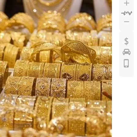
پ
،
پـ