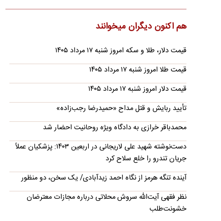
شنبه ۱۷ مرداد ۱۴۰۵
گلکسی A۵۷ در بازار موبایل ۱۰۶ میلیون تومان قیمت خورده است
هم اکنون دیگران میخوانند
قیمت محصولات ایران‌خودرو و سایپا امروز شنبه ۱۷
مرداد ۱۴۰۵
قیمت دلار، طلا و سکه امروز شنبه ۱۷ مرداد ۱۴۰۵
کف قیمت ارزان‌ترین سواری در بازار آزاد به یک میلیارد و ۲۱۵
قیمت طلا امروز شنبه ۱۷ مرداد ۱۴۰۵
میلیون تومان رسید
قسمت جدید اظهارات جنجالی محمدباقر خرازی؛ ما
قیمت دلار امروز شنبه ۱۷ مرداد ۱۴۰۵
قطعا با هندوها درگیر خواهیم شد!
تأیید ربایش و قتل مداح «حمیدرضا رجب‌زاده»
باقر خرازی مدعی شد: به‌زودی خواهید دید که اتفاقاتی رخ خواهد
داد و ما قطعاً با هندوها درگیر خواهیم شد؛ چراکه میان…
محمدباقر خرازی به دادگاه ویژه روحانیت احضار شد
رونمایی از ۲ خرید جدید پرسپولیس؛ همین امروز!
دست‌نوشته شهید علی لاریجانی در اربعین ۱۴۰۳: پزشکیان عملاً
باشگاه پرسپولیس در حال تکمیل انجام دو خرید بعدی است.
جریان تندرو را خلع سلاح کرد
روایتی از امضای توافق‌نامه دفاع مشترک عربستان، ترکیه و پاکستان
آینده تنگه هرمز از نگاه احمد زیدآبادی/ یک سخن، دو منظور
«پیمان مکه»؛ کد آغاز آرایش جدید امنیتی در منطقه؟
در شرایطی که تداوم جنگ ایران و آمریکا و بحران یمن بار دیگر در
نظر فقهی آیت‌الله سروش محلاتی درباره مجازات معترضان
حال تبدیل‌شدن به یکی از کانون‌های اصلی تنش منطقه‌ای…
خشونت‌طلب