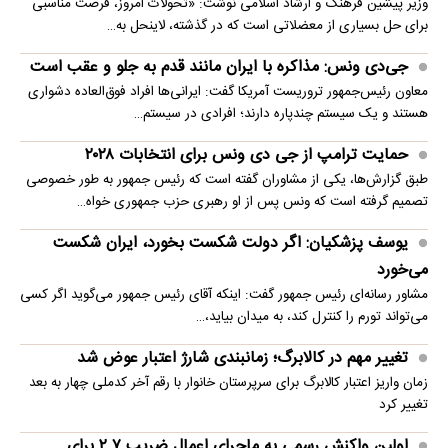
وزیر پیشین فرهنگ و ارشاد اسلامی نوشت: «تحولات امروز، فرصت مناسبی
برای حل بسیاری از معضلاتی‌ است که در گذشته، لاینحل به…
جی‌دی ونس: مذاکره با ایران مانند قدم به جلو و عقب است
معاون رئیس‌جمهور تروریست آمریکا گفت: ایرانی‌ها افراد فوق‌العاده دشواری
هستند و یک سیستم چندپاره دارند؛ افرادی در سیستم…
حمایت ترامپ از جی دی ونس برای انتخابات ۲۰۲۸
طبق گزارش‌ها، یکی از مشاوران گفته است که رئیس جمهور به طور خصوصی
تصمیم گرفته است که ونس پس از او رهبری حزب جمهوری خواه…
یوسف پزشکیان: اگر دولت شکست بخورد، ایران شکست
می‌خورد
مشاور رسانه‌ای رئیس جمهور گفت: اینکه آقای رئیس جمهور می‌گوید اگر کسی
می‌تواند تورم را کنترل کند، به میدان بیاید،…
تغییر مهم در کالابرگ؛ زمانبندی‌ شارژ اعتبار عوض شد
زمان واریز اعتبار کالابرگ برای سرپرستان خانوار با رقم آخر کدملی چهار به بعد
تغییر کرد
اولین واکنش رسمی به ماجرای اعمال ضریب ۲.۷ برای