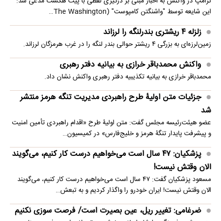
ترامپ در واکنش به اخبار مبنی بر درگیری لفظی با پیت هگست مدعی شد:
این شایعه توسط "واشنگتن کامپوست" (The Washington…
زلزله ۴ ریشتری بندرلنگه را لرزاند
زمین‌لرزه‌ای به بزرگی ۴ ریشتر حوالی بندر لنگه را در غرب هرمزگان لرزاند.
واکنش محمدباقر خرازی به بیانیه دفتر رهبری
محمدباقر خرازی به بیانیه تکذیبیه دفتر رهبری واکنش نشان داد.
جزئیات متن اولیۀ طرح راهبردی مدیریت تنگه هرمز منتشر
شد
عضو هیئت‌رئیسه مجلس گفت: متن اولیۀ طرح «اقدام راهبردی تأمین امنیت
و پیشرفت پایدار تنگۀ هرمز و خلیج‌فارس» در کمیسیون…
پزشکیان: ۴۷ سال است می‌خواهیم درست کار کنیم، می‌گویند
الان وقتش نیست!
مسعود پزشکیان گفت: ۴۷ سال است می‌خواهیم درست کار کنیم، می‌گویند
الان وقتش نیست! ایران خودرو را واگذار کردیم و به تبعش…
ضرغامی: تغییر ریل، عین بصیرت است/ فرصت سوزی نکنیم