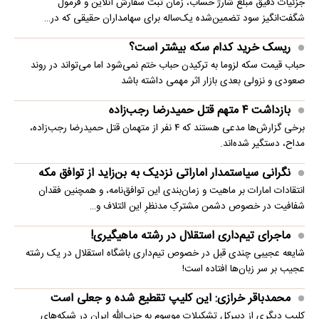
جزئیات دقیق مبلغ شارژ حساب، زمان ثبت سفارش آنلاین و فرمول
شگفت‌انگیز سود تضمین‌شده یک‌ساله برای سهامداران حقیقی که در…
ریسک خرید کدام سکه بیشتر است؟
حباب قیمت سکه لزوما به ترکیدن حباب ختم نمی‌شود اما می‌تواند در روند
صعودی و نزولی بعدی بازار اثر مهمی داشته باشد
بازداشت ۴ متهم قتل حمیدرضا رجب‌زاده
برخی گزارش‌ها مدعی هستند که ۴ نفر از متهمان قتل حمیدرضا رجب‌زاده،
مداح، دستگیر شده‌اند.
نگرانی سیاستمدار اماراتی نزدیک به بن‌زاید از توافق مکه
انتقادات امارات بر ماهیت و زمان‌بندی این توافق‌نامه، و همچنین فقدان
شفافیت در خصوص دشمن مشترکِ مدنظرِ این ائتلاف و…
ماجرای تیم‌داری استقلال در رشته ماهیگیری!
شایعه عجیبی چندی قبل در خصوص تیم‌داری باشگاه استقلال در یک رشته
عجیب بر سر زبان‌ها افتاده است!
محمدباقر خرازی: این کلیپ تقطیع شده و جعلی است
کلیپ دیگری از دبیرکل تشکیلات موسوم به حزب‌الله ایران در شبکه‌های