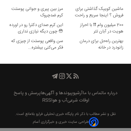
ماشین کوییک گذاشتی برای
مرز بین پیری و جوانی پوستت
فروش ؟ اینجا سریع و راحت
کرم ضدچروک
بفروش
جلبکه!40%تخفیف
200 میلیون وام ❗❗ با احراز
این کرم صدای دکترا رو در اورده
هویت در آبان تتر
😳 چون دیگه نیازی نداری
بوتاکس کنی!!!
بهترین راه‌حل برای درمان
سن واقعی پوستت از چیزی که
زانودرد در خانه
فکر می‌کنی بیشتره...
درباره ما
تماس با ما
آرشیو
پیوند‌ها و آگهی‌ها
پرسش و پاسخ
اوقات شرعی
آب و هوا
RSS
نقل و نشر مطالب با ذکر نام
پايگاه خبری تحليلی فرارو
بلامانع است.
طراحی سایت خبری و خبرگزاری آسام