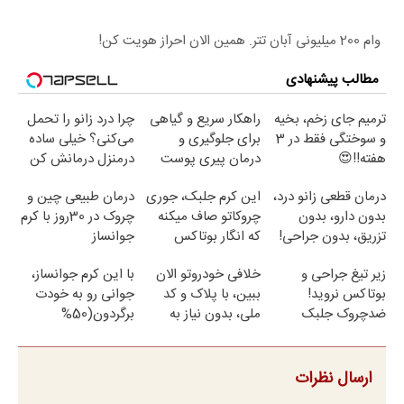
وام 200 میلیونی آبان تتر. همین الان احراز هویت کن!
مطالب پیشنهادی
ترمیم جای زخم، بخیه
راهکار سریع و گیاهی
چرا درد زانو را تحمل
و سوختگی فقط در 3
برای جلوگیری و
می‌کنی؟ خیلی ساده
هفته!!😍
درمان پیری پوست
درمنزل درمانش کن
درمان قطعی زانو درد،
این کرم جلبک، جوری
درمان طبیعی چین و
بدون دارو، بدون
چروکاتو صاف میکنه
چروک در 30روز با کرم
تزریق، بدون جراحی!
که انگار بوتاکس
جوانساز
(پرسش‌نامه)
کردی!(تخفیف ویژه)
آلمانی(45%تخفیف)
زیر تیغ جراحی و
خلافی خودروتو الان
با این کرم جوانساز،
بوتاکس نروید!
ببین، با پلاک و کد
جوانی رو به خودت
ضدچروک جلبک
ملی، بدون نیاز به
برگردون(50%
با40%تخفیف
مراجعه حضوری
تخفیف)
ارسال نظرات