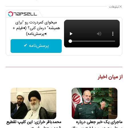
تبلیغات
میخوای کمردردت رو "برای
همیشه" درمان کنی؟ (◂فیلم +
◂پرسش‌نامه)
پرسش‌نامه ✔
از میان اخبار
ماجرای یک خبر جعلی درباره
محمدباقر خرازی: این کلیپ تقطیع