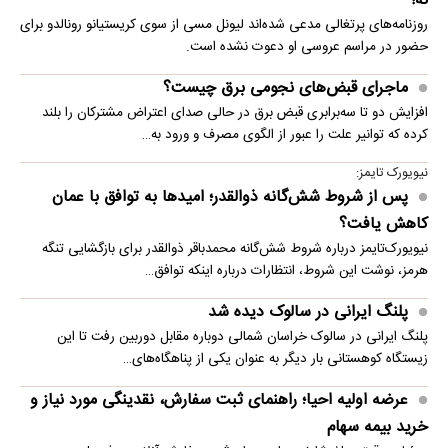
نه!
روزنامه‌های پرتغالی مدعی شده‌اند لیونل مسی از سوی کریستیانو رونالدو برای
حضور در مراسم عروسی او دعوت نشده است.
ماجرای قبض‌های نجومی برق چیست؟
افزایش دو تا سه‌برابری قبض برق در حالی صدای اعتراض مشترکان را بلند
کرده که توانیر علت را عبور از الگوی مصرف و ورود به…
نیویورک تایمز:
پس از شروط شش‌گانه ذوالقدر؛ امیدها به توافق با عمان
کاهش یافت؟
نیویورک‌تایمز درباره شروط شش‌گانه محمدباقر ذوالقدر برای بازگشایی تنگه
هرمز، نوشت این شروط، انتظارات درباره اینکه توافق…
پلنگ ایرانی در سالوک دیده شد
پلنگ ایرانی در سالوک خراسان شمالی دوباره مقابل دوربین رفت تا این
زیستگاه کوهستانی بار دیگر به عنوان یکی از پناهگاه‌های…
عرضه اولیه احیا؛ راهنمای ثبت سفارش، نقدینگی مورد نیاز و
خرید بیمه سهام