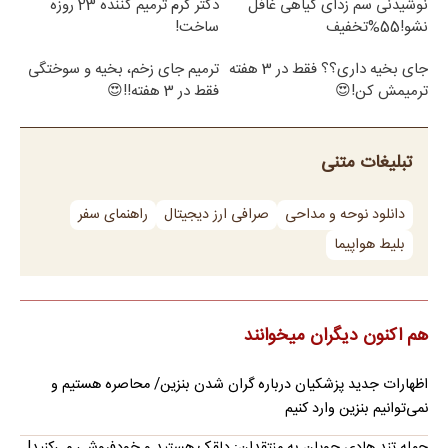
نوشیدنی سم زدای گیاهی غافل
دکتر کرم ترمیم کننده 23 روزه
نشو!55%تخفیف
ساخت!
جای بخیه داری؟؟ فقط در 3 هفته
ترمیم جای زخم، بخیه و سوختگی
ترمیمش کن!😍
فقط در 3 هفته!!😍
تبلیغات متنی
دانلود نوحه و مداحی
صرافی ارز دیجیتال
راهنمای سفر
بلیط هواپیما
هم اکنون دیگران میخوانند
اظهارات جدید پزشکیان درباره گران شدن بنزین/ محاصره هستیم و
نمی‌توانیم بنزین وارد کنیم