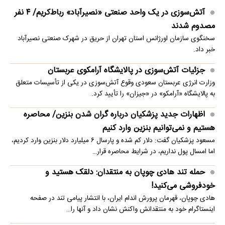
آتش‌سوزی در یک واحد صنعتی «نصیرآباد» رباط‌کریم/ ۴ نفر
مصدوم شدند
سخنگوی سازمان اورژانس استان تهران از حریق در شهرک صنعتی نصیرآباد
خبر داد.
جزئیات آتش‌سوزی در پالایشگاه آرامکوی عربستان
وزارت انرژی عربستان سعودی وقوع آتش‌سوزی در یکی از تأسیسات متعلق
به پالایشگاه «آرامکو» در «جیزان» را تأیید کرد.
اظهارات جدید پزشکیان درباره گران شدن بنزین/ محاصره
هستیم و نمی‌توانیم بنزین وارد کنیم
مسعود پزشکیان گفت: دلار کم شده و پارسال ۶ میلیارد دلار بنزین وارد کردیم،
اما امسال پول نداریم، در شرایط محاصره قرار…
حمله تند هادی چوپان به منتقدان: دلقک هستید و
خودفروشی می‌کنید!
هادی چوپان، قهرمان پرورش اندام ایران، با انتشار پیامی تند در صفحه
اینستاگرام خود به منتقدانش واکنش نشان داد و آنها را…