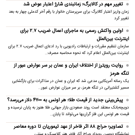
تغییر مهم در کالابرگ؛ زمانبندی‌ شارژ اعتبار عوض شد
زمان واریز اعتبار کالابرگ برای سرپرستان خانوار با رقم آخر کدملی چهار به بعد
تغییر کرد
اولین واکنش رسمی به ماجرای اعمال ضریب ۲.۷ برای
اینترنت بین‌الملل
سازمان تنظیم مقررات و ارتباطات رادیویی با رد ادعای اعمال ضریب ۲.۷ برای
اینترنت بین‌الملل اعلام کرد که نحوه محاسبه مصرف…
روایت رویترز از اختلاف ایران و عمان بر سر عوارض عبور از
تنگه هرمز
یک رسانه آمریکایی مدعی شد که ایران و عمان در مذاکرات برای بازگشایی
مسیر کشتیرانی در تنگه هرمز، بر سر میزان عوارض عبور…
پیش‌بینی جدید از قیمت طلا؛ هر اونس به ۴۷۰۰ دلار می‌رسد؟
دویچه‌بانک معتقد است روند صعودی بازار جهانی طلا هنوز به پایان نرسیده و
قیمت هر اونس این فلز گران‌بها می‌تواند تا پایان…
تصاویر؛ حراج ۸۸ اثر فاخر از عهد تیموریان تا دوره معاصر
نمایشگاه دومین رویداد حراج آثار فاخر هنر کلاسیک و سنتی