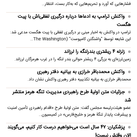
فشارهایی که آورد و تحریم‌هایی که به‌کار بست، انتظار…
واکنش ترامپ به ادعاها درباره درگیری لفظی‌اش با پیت
هگست
ترامپ در واکنش به اخبار مبنی بر درگیری لفظی با پیت هگست مدعی شد:
این شایعه توسط "واشنگتن کامپوست" (The Washington…
زلزله ۴ ریشتری بندرلنگه را لرزاند
زمین‌لرزه‌ای به بزرگی ۴ ریشتر حوالی بندر لنگه را در غرب هرمزگان لرزاند.
واکنش محمدباقر خرازی به بیانیه دفتر رهبری
محمدباقر خرازی به بیانیه تکذیبیه دفتر رهبری واکنش نشان داد.
جزئیات متن اولیۀ طرح راهبردی مدیریت تنگه هرمز منتشر
شد
عضو هیئت‌رئیسه مجلس گفت: متن اولیۀ طرح «اقدام راهبردی تأمین امنیت
و پیشرفت پایدار تنگۀ هرمز و خلیج‌فارس» در کمیسیون…
پزشکیان: ۴۷ سال است می‌خواهیم درست کار کنیم، می‌گویند
الان وقتش نیست!