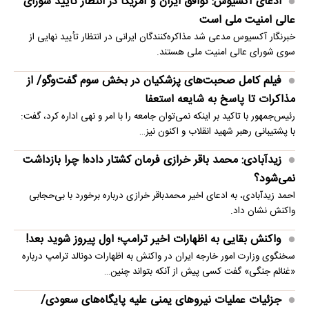
ادعای آکسیوس: توافق ایران و آمریکا در انتظار تأیید شورای
عالی امنیت ملی است
خبرنگار آکسیوس مدعی شد مذاکره‌کنندگان ایرانی در انتظار تأیید نهایی از
سوی شورای عالی امنیت ملی هستند.
فیلم کامل صحبت‌های پزشکیان در بخش سوم گفت‌وگو/ از
مذاکرات تا پاسخ به شایعه استعفا
رئیس‌جمهور با تاکید بر اینکه نمی‌توان جامعه را با امر و نهی اداره کرد، گفت:
با پشتیبانی رهبر شهید انقلاب و اکنون نیز…
زیدآبادی: محمد باقر خرازی فرمان کشتار داده! چرا بازداشت
نمی‌شود؟
احمد زیدآبادی، به ادعای اخیر محمدباقر خرازی درباره برخورد با بی‌حجابی
واکنش نشان داد.
واکنش بقایی به اظهارات اخیر ترامپ؛ اول پیروز شوید بعد!
سخنگوی وزارت امور خارجه ایران در واکنش به اظهارات دونالد ترامپ درباره
«غنائم جنگی» گفت کسی پیش از آنکه بتواند چنین…
جزئیات عملیات نیروهای یمنی علیه پایگاه‌های سعودی/