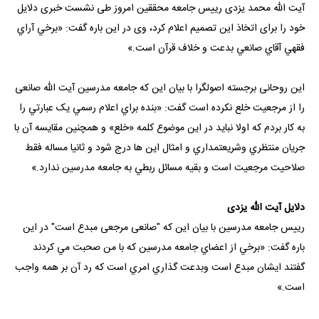
آیت الله محمد یزدی رییس جامعه محققین امروز طی نشست خبری دلایل
خود را برای اتخاذ این تصمیم اعلام کرد، وی در این باره گفت: «برخي آراي
فقهي آقاي صانعي بدعت و خلاف قرآن است.»
این روحانی برجسته اصولگرا با بیان این که جامعه مدرسین آیت الله صانعی
را از مرجعیت خلع نکرده است گفت: «بنده براي اعلام رسمي يک عبارتي را
به کار بردم که اولا نبايد در اين موضوع کلمه «خلع» و همچنين مقايسه آن با
جريان منتظري وشريعتمداري و امثال اين ها درج شود و ثانيا مساله فقط
صلاحيت مرجعيت است و بقيه مسائل ربطي به جامعه مدرسين ندارد.»
دلایل آیت الله یزدی
رییس جامعه مدرسین با بیان این که "صانعی مرجعی مبدع است" در این
باره گفت: «برخي از اعضاي جامعه مدرسين که با من صحبت مي کردند
گفتند ايشان مبدع است وبدعت گذاري امري است که رد آن بر همه واجب
است.»