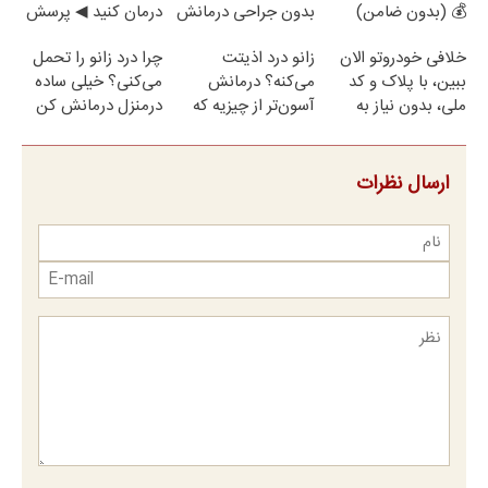
💰 (بدون ضامن)
بدون جراحی درمانش
درمان کنید ◀ پرسش
کن!
نامه ▶
خلافی خودروتو الان
زانو درد اذیتت
چرا درد زانو را تحمل
ببین، با پلاک و کد
می‌کنه؟ درمانش
می‌کنی؟ خیلی ساده
ملی، بدون نیاز به
آسون‌تر از چیزیه که
درمنزل درمانش کن
مراجعه حضوری
فکر
می‌کنی✅پرسشنامه
ارسال نظرات