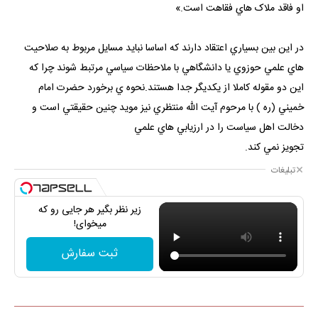
او فاقد ملاک هاي فقاهت است.»
در اين بين بسياري اعتقاد دارند كه اساسا نبايد مسايل مربوط به صلاحيت
هاي علمي حوزوي يا دانشگاهي با ملاحظات سياسي مرتبط شوند چرا كه
اين دو مقوله كاملا از يكديگر جدا هستند.نحوه ي برخورد حضرت امام
خميني (ره ) با مرحوم آيت الله منتظري نيز مويد چنين حقيقتي است و
دخالت اهل سياست را در ارزيابي هاي علمي
تجويز نمي كند.
تبلیغات
زیر نظر بگیر هر جایی رو که
میخوای!
ثبت سفارش