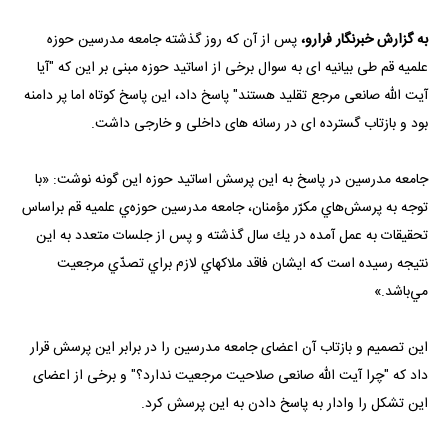
به گزارش خبرنگار فرارو،
پس از آن که روز گذشته جامعه مدرسین حوزه
علمیه قم طی بیانیه ای به سوال برخی از اساتید حوزه مبنی بر این که "آیا
آیت الله صانعی مرجع تقلید هستند" پاسخ داد، این پاسخ کوتاه اما پر دامنه
بود و بازتاب گسترده ای در رسانه های داخلی و خارجی داشت.
جامعه مدرسین در پاسخ به این پرسش اساتید حوزه این گونه نوشت: «با
توجه به پرسش‌هاي مكرّر مؤمنان، جامعه مدرسين حوزه‌ي علميه قم براساس
تحقيقات به عمل آمده در يك سال گذشته و پس از جلسات متعدد به اين
نتيجه رسيده است كه ايشان فاقد ملاكهاي لازم براي تصدّي مرجعيت
مي‌باشد.»
این تصمیم و بازتاب آن اعضای جامعه مدرسین را در برابر این پرسش قرار
داد که "چرا آیت الله صانعی صلاحیت مرجعیت ندارد؟" و برخی از اعضای
این تشکل را وادار به پاسخ دادن به این پرسش کرد.