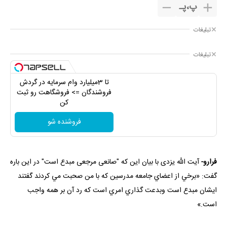
پ
،
پـ
تبلیغات
تبلیغات
تا 3میلیارد وام سرمایه در گردش
فروشندگان => فروشگاهت رو ثبت
کن
فروشنده شو
فرارو-
آیت الله یزدی با بیان این که "صانعی مرجعی مبدع است" در این باره
گفت: «برخي از اعضاي جامعه مدرسين که با من صحبت مي کردند گفتند
ايشان مبدع است وبدعت گذاري امري است که رد آن بر همه واجب
است.»