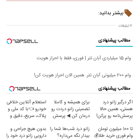
بیشتر بدانید:
تبلیغات
مطالب پیشنهادی
وام 15 میلیاردی آبان تتر | فوری، فقط با احراز هویت
وام 200 میلیونی آبان تتر. همین الان احراز هویت کن!
مطالب پیشنهادی
اگر درگیر زانو درد
برای همیشه و کاملا
استعلام آنلاین خلافی
هستی، همین حالا
تضمینی زانو دردت رو
خودرو 👈با کد ملی و
پرسش‌نامه رو پرکن!
درمان کن ◀ پرسش
پلاک، سریع، دقیق و
نامه ▶
بدون معطلی
تا 100 میلیون تومان
زانو درد شب‌ها شما را
بدون هیچ جراحی و
وام فوری خرید طلا💰
بیدار نگه می‌داره؟
دارویی زانو درد خود را