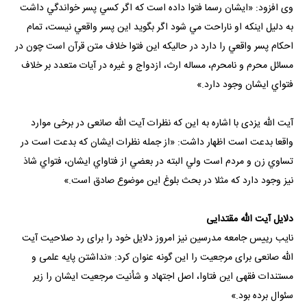
وی افزود: «ایشان رسما فتوا داده است که اگر کسي پسر خواندگي داشت
به دليل اينکه او ناراحت مي شود اگر بگويد اين پسر واقعي نيست، تمام
احکام پسر واقعي را دارد در حاليکه اين فتوا خلاف متن قرآن است چون در
مسائل محرم و نامحرم، مساله ارث، ازدواج و غيره در آيات متعدد بر خلاف
فتواي ايشان وجود دارد.»
آیت الله یزدی با اشاره به این که نظرات آیت الله صانعی در برخی موارد
واقعا بدعت است اظهار داشت: «از جمله نظرات ايشان که بدعت است در
تساوي زن و مردم است ولي البته در بعضي از فتاواي ايشان، فتواي شاذ
نيز وجود دارد که مثلا در بحث بلوغ اين موضوع صادق است.»
دلایل آیت الله مقتدایی
نایب رییس جامعه مدرسین نیز امروز دلایل خود را برای رد صلاحیت آیت
الله صانعی برای مرجعیت را این گونه عنوان کرد: «نداشتن پایه علمی و
مستندات فقهی این فتاوا، اصل اجتهاد و شأنیت مرجعیت ایشان را زیر
سئوال برده بود.»