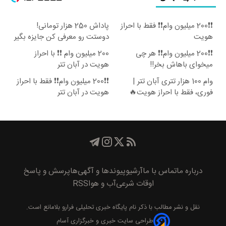
❗❗200 میلیون وام❗❗ فقط با احراز
پاداش 250 هزار تومانی!
هویت
دوستت رو معرفی کن جایزه بگیر
😍
❗❗200 میلیون وام❗❗ هر چی
200 میلیون وام ❗❗ با احراز
میخوای باهاش بخر!!
هویت در آبان تتر
وام 100 هزار تتری آبان تتر |
❗❗200 میلیون وام❗❗ فقط با احراز
فوری، فقط با احراز هویت🔥
هویت در آبان تتر
درباره ما
تماس با ما
آرشیو
پیوند‌ها و آگهی‌ها
پرسش و پاسخ
اوقات شرعی
آب و هوا
RSS
نقل و نشر مطالب با ذکر نام
پايگاه خبری تحليلی فرارو
بلامانع است.
طراحی سایت خبری و خبرگزاری آسام