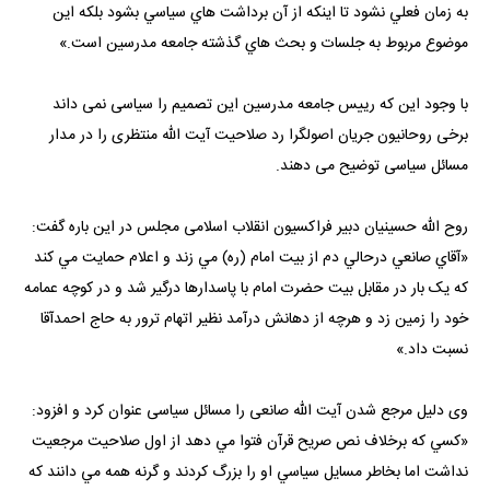
به زمان فعلي نشود تا اينکه از آن برداشت هاي سياسي بشود بلکه اين
موضوع مربوط به جلسات و بحث هاي گذشته جامعه مدرسين است.»
با وجود این که رییس جامعه مدرسین این تصمیم را سیاسی نمی داند
برخی روحانیون جریان اصولگرا رد صلاحیت آیت الله منتظری را در مدار
مسائل سیاسی توضیح می دهند.
روح الله حسینیان دبیر فراکسیون انقلاب اسلامی مجلس در این باره گفت:
«آقاي صانعي درحالي دم از بيت امام (ره) مي زند و اعلام حمايت مي کند
که يک بار در مقابل بيت حضرت امام با پاسدارها درگير شد و در کوچه عمامه
خود را زمين زد و هرچه از دهانش درآمد نظير اتهام ترور به حاج احمدآقا
نسبت داد.»
وی دلیل مرجع شدن آیت الله صانعی را مسائل سیاسی عنوان کرد و افزود:
«کسي که برخلاف نص صريح قرآن فتوا مي دهد از اول صلاحيت مرجعيت
نداشت اما بخاطر مسايل سياسي او را بزرگ کردند و گرنه همه مي دانند که