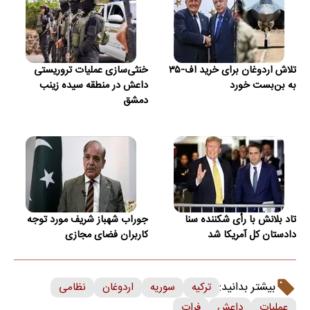
تلاش اردوغان برای خرید اف-۳۵
خنثی‌سازی عملیات تروریستی
به بن‌بست خورد
داعش در منطقه سیده زینب
دمشق
تاد بلانش با رأی شکننده سنا
جوراب‌ شهباز شریف مورد توجه
دادستان کل آمریکا شد
کاربران فضای مجازی
بیشتر بدانید:
ترکیه
سوریه
اردوغان
نظامی
عملیات
داعش
فرات