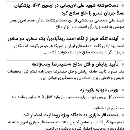
دست‌نوشته شهید علی لاریجانی در اربعین ۱۴۰۳: پزشکیان
عملاً جریان تندرو را خلع سلاح کرد
شهید علی لاریجانی در بخشی از این دست‌نوشته‌ها یادآور شده: امروز عصر
مجلس به تمام وزرا رأی اعتماد داد. نوع دفاع…
آینده تنگه هرمز از نگاه احمد زیدآبادی/ یک سخن، دو منظور
احمد زیدآبادی گفت: «مقام‌های ایران و آمریکا هر دو می‌گویند که تنگه‌ی
هرمز دیگر به وضعیت سابق خود باز نخواهد گشت!…
تأیید ربایش و قتل مداح «حمیدرضا رجب‌زاده»
یک منبع با تأیید حادثه ربایش و قتل حمیدرضا رجب‌زاده اعلام کرد: تحقیقات
پلیسی و قضایی برای شناسایی و دستگیری عوامل این…
بورس دوباره رکورد زد
شاخص کل بورس تهران برای نخستین ‌بار وارد کانال ۵.۵ میلیون واحد شد
سخنگوی قوه قضائیه:
محمدباقر خرازی به دادگاه ویژه روحانیت احضار شد
اصغر جهانگیر گفت: بر اساس آخرین اطلاعات، محمدباقر خرازی امروز شنبه به
دادگاه ویژه روحانیت احضار شده و پرونده وی تحت…