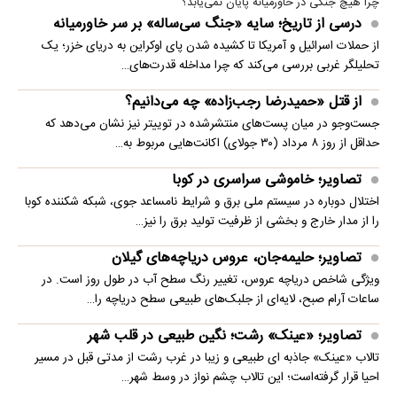
چرا هیچ جنگی در خاورمیانه پایان نمی‌یابد؟
درسی از تاریخ؛ سایه «جنگ سی‌ساله» بر سر خاورمیانه
از حملات اسرائیل و آمریکا تا کشیده شدن پای اوکراین به دریای خزر؛ یک
تحلیلگر غربی بررسی می‌کند که چرا مداخله قدرت‌های…
از قتل «حمیدرضا رجب‌زاده» چه می‌دانیم؟
جست‌وجو در میان پست‌های منتشرشده در توییتر نیز نشان می‌دهد که
حداقل از روز ۸ مرداد (۳۰ جولای) اکانت‌هایی مربوط به…
تصاویر؛ خاموشی سراسری در کوبا
اختلال دوباره در سیستم ملی برق و شرایط نامساعد جوی، شبکه شکننده کوبا
را از مدار خارج و بخشی از ظرفیت تولید برق را نیز…
تصاویر؛ حلیمه‌جان، عروس دریاچه‌های گیلان
ویژگی شاخص دریاچه عروس، تغییر رنگ سطح آب در طول روز است. در
ساعات آرام صبح، لایه‌ای از جلبک‌های طبیعی سطح دریاچه را…
تصاویر؛ «عینک» رشت؛ نگین طبیعی در قلب شهر
تالاب «عینک» جاذبه ای طبیعی و زیبا در غرب رشت از مدتی قبل در مسیر
احیا قرار گرفته‌است؛ این تالاب چشم نواز در وسط شهر…