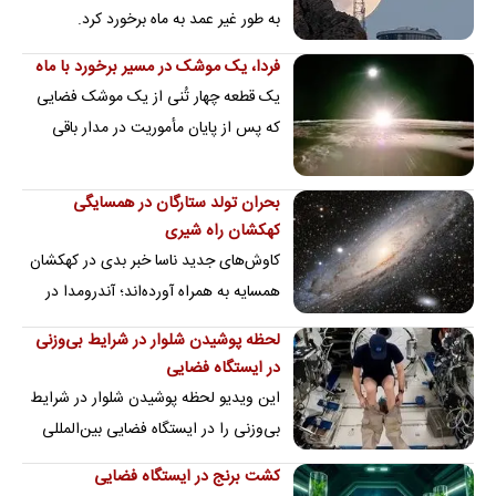
به طور غیر عمد به ماه برخورد کرد.
فردا، یک موشک در مسیر برخورد با ماه
یک قطعه چهار تُنی از یک موشک فضایی
که پس از پایان مأموریت در مدار باقی
مانده بود، اکنون به یکی از
غیرمعمول‌ترین…
بحران تولد ستارگان در همسایگی
کهکشان راه شیری
کاوش‌های جدید ناسا خبر بدی در کهکشان
همسایه به همراه آورده‌اند؛ آندرومدا در
حال از دست دادن ستاره‌های
لحظه پوشیدن شلوار در شرایط بی‌وزنی
تازه‌متولدشده است!
در ایستگاه فضایی
این ویدیو لحظه پوشیدن شلوار در شرایط
بی‌وزنی را در ایستگاه فضایی بین‌المللی
نشان می‌دهد. در نبود جاذبه، فضانورد به…
کشت برنج در ایستگاه فضایی