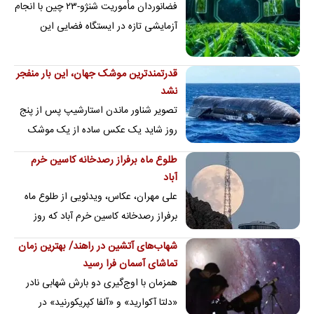
فضانوردان مأموریت شنژو-۲۳ چین با انجام
آزمایشی تازه در ایستگاه فضایی این
کشور، دو نوع بذر برنج را برای بررسی
میزان…
قدرتمندترین موشک جهان، این بار منفجر
نشد
تصویر شناور ماندن استارشیپ پس از پنج
روز شاید یک عکس ساده از یک موشک
واژگون روی آب باشد، اما در واقع نشانه
طلوع ماه برفراز رصدخانه کاسین خرم
تغییری مهم…
آباد
علی مهران، عکاس، ویدئویی از طلوع ماه
برفراز رصدخانه کاسین خرم آباد که روز
پنجم مرداد ماه ۱۴۰۵ ضبط شده را منتشر
شهاب‌های آتشین در راهند/ بهترین زمان
کرده…
تماشای آسمان فرا رسید
همزمان با اوج‌گیری دو بارش شهابی نادر
«دلتا آکوارید» و «آلفا کپریکورنید» در