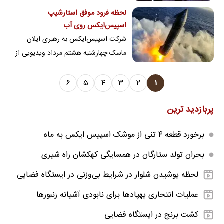
بامداد ۸ و ۹ مرداد، آسمان صحنه عبور…
لحظه فرود موفق استارشیپ
اسپیس‌ایکس روی آب
شرکت اسپیس‌ایکس به رهبری ایلان
ماسک چهارشنبه هشتم مرداد ویدیویی از
نخستین فرود نرم و سالم استارشیپ روی
آب پس از اجرای…
۶
۵
۴
۳
۲
۱
پربازدید ترین
برخورد قطعه ۴ تنی از موشک اسپیس ایکس به ماه
بحران تولد ستارگان در همسایگی کهکشان راه شیری
لحظه پوشیدن شلوار در شرایط بی‌وزنی در ایستگاه فضایی
عملیات انتحاری پهپادها برای نابودی آشیانه زنبورها
کشت برنج در ایستگاه فضایی