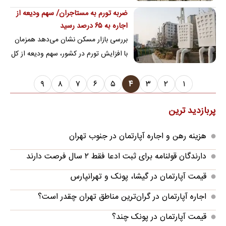
تا شش، در دو استان قم و سیستان و
ضربه تورم به مستاجران/ سهم ودیعه از
بلوچستان آغاز شد
اجاره به ۶۵ درصد رسید
بررسی‌ بازار مسکن نشان می‌دهد همزمان
با افزایش تورم در کشور، سهم ودیعه از کل
اجاره‌بها تقریبا ۶۵ درصد است و موجران …
۹
۸
۷
۶
۵
۴
۳
۲
۱
پربازدید ترین
هزینه رهن و اجاره آپارتمان در جنوب تهران
دارندگان قولنامه برای ثبت ادعا فقط ۲ سال فرصت دارند
قیمت آپارتمان در گیشا، پونک و تهرانپارس
اجاره آپارتمان در گران‌ترین مناطق تهران چقدر است؟
قیمت آپارتمان در پونک چند؟