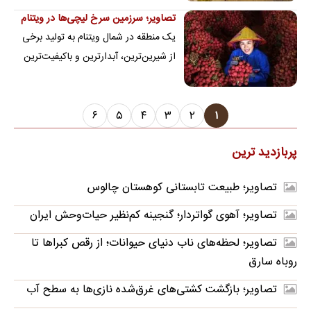
آسیاست. گونه‌ای است از تیره گاوان و
تصاویر؛ سرزمین سرخ لیچی‌ها در ویتنام
راسته…
یک منطقه در شمال ویتنام به تولید برخی
از شیرین‌ترین، آبدارترین و باکیفیت‌ترین
لیچی‌های جنوب شرق آسیا شهرت دارد.
۶
۵
۴
۳
۲
۱
پربازدید ترین
تصاویر؛ طبیعت تابستانی کوهستان چالوس
تصاویر؛ آهوی گواتردار؛ گنجینه کم‌نظیر حیات‌وحش ایران
تصاویر؛ لحظه‌های ناب دنیای حیوانات؛ از رقص کبراها تا
روباه سارق
تصاویر؛ بازگشت کشتی‌های غرق‌شده نازی‌ها به سطح آب