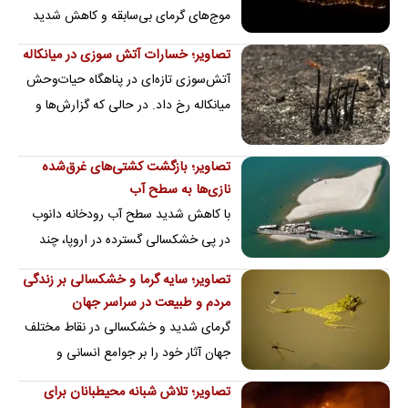
موج‌های گرمای بی‌سابقه و کاهش شدید
بارندگی، با آتش‌سوزی‌های گسترده
تصاویر؛ خسارات آتش سوزی در میانکاله
جنگلی…
آتش‌سوزی تازه‌ای در پناهگاه حیات‌وحش
میانکاله رخ داد. در حالی که گزارش‌ها و
شواهد موجود از عمدی بودن این
آتش‌سوزی…
تصاویر؛ بازگشت کشتی‌های غرق‌شده
نازی‌ها به سطح آب
با کاهش شدید سطح آب رودخانه دانوب
در پی خشکسالی گسترده در اروپا، چند
فروند کشتی جنگی آلمانی متعلق به دوران
تصاویر؛ سایه گرما و خشکسالی بر زندگی
جنگ جهانی…
مردم و طبیعت در سراسر جهان
گرمای شدید و خشکسالی در نقاط مختلف
جهان آثار خود را بر جوامع انسانی و
طبیعت بر جای گذاشته است؛ سطح آب‌ها
تصاویر؛ تلاش شبانه محیطبانان برای
کاهش یافته و…