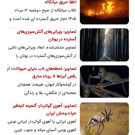
اطفا حریق میانکاله
تالاب میانکاله از صبح دوشنبه ۱۲ مرداد
۱۴۰۵ دچار حریق گسترده ای شده است و
این اتفاق در یک ماه اخیر برای دهمین
تصاویر؛ ویرانی‌های آتش‌سوزی‌های
مرتبه…
گسترده در یونان
تصاویر منتشرشده، ابعاد ویرانی‌های ناشی
از آتش‌سوزی‌های گسترده در یونان را
نشان می‌دهد.
تصاویر؛ لحظه‌های ناب دنیای حیوانات؛ از
رقص کبراها تا روباه سارق
در گوشه‌وکنار جهان، طبیعت همچنان
صحنه‌ای از شگفتی، بقا و زندگی
است،تصاویری که لحظه‌هایی ناب از رفتار
تصاویر؛ آهوی گواتردار؛ گنجینه کم‌نظیر
حیوانات، زیبایی…
حیات‌وحش ایران
آهوی ایرانی یا آهوی گواتردار ایرانی نوعی
آهوی بومی آسیای میانه و جنوب غربی