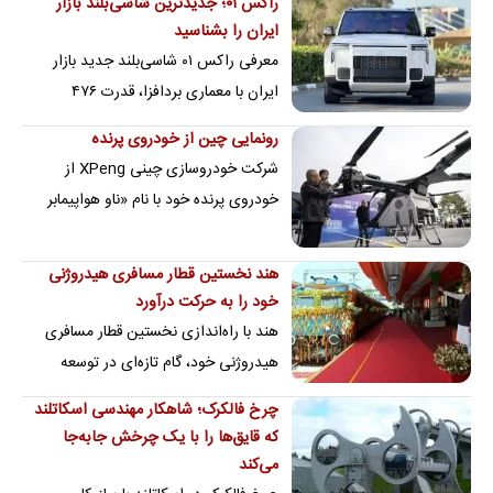
راکس ۰۱؛ جدیدترین شاسی‌بلند بازار
چینی توسعه داده و…
ایران را بشناسید
معرفی راکس ۰۱ شاسی‌بلند جدید بازار
ایران با معماری بردافزا، قدرت ۴۷۶
اسب‌بخار و پیمایش ۱۱۰۰ کیلومتری.
رونمایی چین از خودروی پرنده
امکانات و مشخصات…
شرکت خودروسازی چینی XPeng از
خودروی پرنده خود با نام «ناو هواپیمابر
زمینی» در آلمان رونمایی کرد. این وسیله
نقلیه که…
هند نخستین قطار مسافری هیدروژنی
خود را به حرکت درآورد
هند با راه‌اندازی نخستین قطار مسافری
هیدروژنی خود، گام تازه‌ای در توسعه
حمل‌ونقل ریلی پاک برداشت.
چرخ فالکرک؛ شاهکار مهندسی اسکاتلند
که قایق‌ها را با یک چرخش جابه‌جا
می‌کند