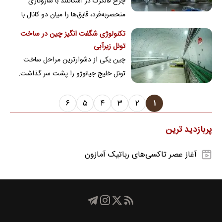
چرخ فالکرک در اسکاتلند با سازوکاری
منحصربه‌فرد، قایق‌ها را میان دو کانال با
ارتفاع متفاوت جابه‌جا می‌کند.
تکنولوژی شگفت انگیز چین در ساخت
تونل زیرآبی
چین یکی از دشوارترین مراحل ساخت
تونل خلیج جیائوژو را پشت سر گذاشت.
پروژه‌ای عظیم که بیش از ۷۰ درصد
پیشرفت کرده و بخش…
۶
۵
۴
۳
۲
۱
پربازدید ترین
آغاز عصر تاکسی‌های رباتیک آمازون