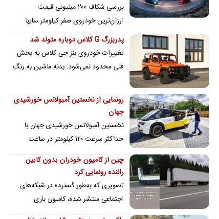
بررسی شکاف ۲۰۰ میلیونی قیمت
ارزان‌ترین خودروی صفر کیلومتر سایپا
به‌همراه معرفی بهترین مدل کوییک
پدربزرگ G کلاس دوباره متولد شد
تغییرات خودروی بنز جی کلاس به بخش
فنی محدود نمی‌شود. بدنه ماشین به رنگ
جذاب نارنجی ماگما پوشانده شده و در کنار
آن،…
رونمایی از نخستین آمبولانس خورشیدی
جهان
نخستین آمبولانس خورشیدی جهان با
حداکثر سرعت ۱۲۰ کیلومتر در ساعت
حرکت کند و برای حرکت در مسیرهای
چین از کامیون خودران بدون کابین
صعب‌العبور و خارج از…
راننده رونمایی کرد
تصویری که به‌طور گسترده در شبکه‌های
اجتماعی منتشر شده، کامیون باری
خودرانی را نشان می‌دهد که یک شرکت