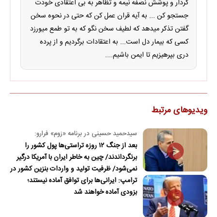
کردار و پوشش نصفه نیمه و تظاهر به بی اعتقادی خودت
جستجو کن ... به آیه قران عمل کن که حتی در نحوه سخن
گفتن تذکر میدهد که لطیف سخن نگو که به تو طمع میورزد
کسی که بیمار دل است... به اعتقادات برگردیم و از پرده
دری بپرهیزیم تا ایمن باشیم....
ویدیوهای مرتبط
سیدحمید حسینی در برنامه «زوم» فرارو:
بعد از جنگ ۱۲ روزه تراستی‌ها پول کشور را
برنگرداندند/ چین به خاطر ایران با آمریکا درگیر
نمی‌شود/ ظرفیت تولید و واردات بنزین کشور در
ترامپ: ایرانی‌ها برای توافق آماده نیستند؛
جنگ آسیب دید/حدود ۶۰ روز توانایی ذخیره
بزودی آماده خواهند شد
نفت در محاصره را داریم