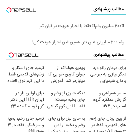
مطالب پیشنهادی
❗❗200 میلیون وام❗❗ فقط با احراز هویت در آبان تتر
وام 200 میلیونی آبان تتر. همین الان احراز هویت کن!
مطالب پیشنهادی
برای درمان زانو درد
ویدیو هولناک از
ترمیم جای اسکار و
دیگر نیازی به جراحی
جوان کارتن خوابی که
زخم‌های قدیمی فقط
و دارو شیمیایی
میلیاردر شد. آموزش
با این کرم فوق العاده
نیست(پرسش‌نامه)
رایگان
😍(مشاوره)
مسیر همراهی و
دیگه خبری از زخم و
برای اولین بار در
گزارش عملکرد گروه
جای بخیه نیست‼️
ایران🇮🇷 این دکتر
اسنپ در ۱۴۰۴
فقط با این کرم گیاهی
کرم ترمیم کننده 23
روزه ساخت!
از بین بردن جای زخم
به جای لیزر برای جای
ترمیم جای زخم، بخیه
های قدیمی، فقط در
زخم و بخیه از این
و سوختگی فقط در 3
3 هفته!! (بدون لیزر و
محصول استفاده کن!
هفته!!😍