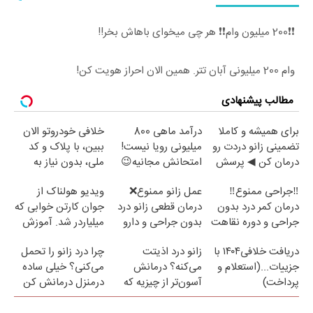
❗❗200 میلیون وام❗❗ هر چی میخوای باهاش بخر!!
وام 200 میلیونی آبان تتر. همین الان احراز هویت کن!
مطالب پیشنهادی
برای همیشه و کاملا
درآمد ماهی 800
خلافی خودروتو الان
تضمینی زانو دردت رو
میلیونی رویا نیست!
ببین، با پلاک و کد
درمان کن ◀ پرسش
امتحانش مجانیه😉
ملی، بدون نیاز به
نامه ▶
مراجعه حضوری
‼️جراحی ممنوع‼️
عمل زانو ممنوع❌
ویدیو هولناک از
درمان کمر درد بدون
درمان قطعی زانو درد
جوان کارتن خوابی که
جراحی و دوره نقاهت
بدون جراحی و دارو
میلیاردر شد. آموزش
(پرسش نامه)
رایگان
دریافت خلافی۱۴۰۴ با
زانو درد اذیتت
چرا درد زانو را تحمل
جزییات...(استعلام و
می‌کنه؟ درمانش
می‌کنی؟ خیلی ساده
پرداخت)
آسون‌تر از چیزیه که
درمنزل درمانش کن
فکر