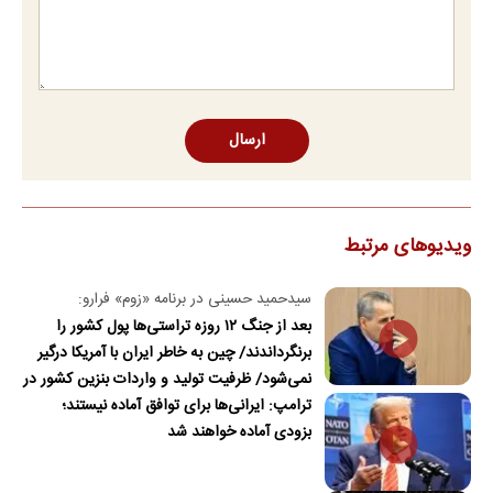
ارسال
ویدیوهای مرتبط
سیدحمید حسینی در برنامه «زوم» فرارو:
بعد از جنگ ۱۲ روزه تراستی‌ها پول کشور را
برنگرداندند/ چین به خاطر ایران با آمریکا درگیر
نمی‌شود/ ظرفیت تولید و واردات بنزین کشور در
ترامپ: ایرانی‌ها برای توافق آماده نیستند؛
جنگ آسیب دید/حدود ۶۰ روز توانایی ذخیره
بزودی آماده خواهند شد
نفت در محاصره را داریم