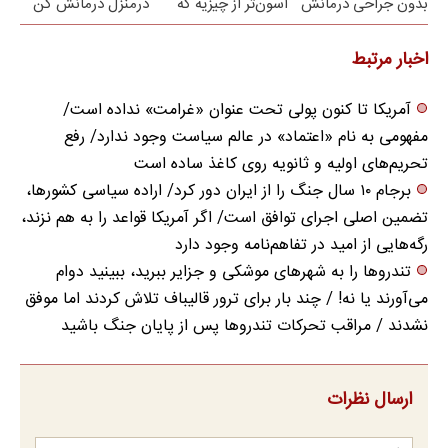
بدون جراحی درمانش
آسون‌تر از چیزیه که
درمنزل درمانش کن
کن!
فکر
می‌کنی✅پرسشنامه
اخبار مرتبط
آمریکا تا کنون پولی تحت عنوان «غرامت» نداده است/
مفهومی به نام «اعتماد» در عالم سیاست وجود ندارد/ رفع
تحریم‌های اولیه و ثانویه روی کاغذ ساده است
برجام ۱۰ سال جنگ را از ایران دور کرد/ اراده سیاسی کشورها،
تضمین اصلی اجرای توافق است/ اگر آمریکا قواعد را به هم نزند،
رگه‌هایی از امید در تفاهم‌نامه وجود دارد
تندروها را به شهرهای موشکی و جزایر ببرید، ببینید دوام
می‌آورند یا نه! / چند بار برای ترور قالیباف تلاش کردند اما موفق
نشدند / مراقب تحرکات تندروها پس از پایان جنگ باشید
ارسال نظرات