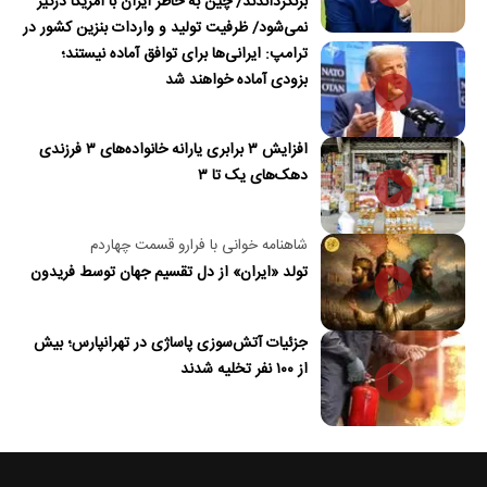
برنگرداندند/ چین به خاطر ایران با آمریکا درگیر
نمی‌شود/ ظرفیت تولید و واردات بنزین کشور در
ترامپ: ایرانی‌ها برای توافق آماده نیستند؛
جنگ آسیب دید/حدود ۶۰ روز توانایی ذخیره
بزودی آماده خواهند شد
نفت در محاصره را داریم
افزایش ۳ برابری یارانه خانواده‌های ۳ فرزندی
دهک‌های یک تا ۳
شاهنامه خوانی با فرارو قسمت چهاردم
تولد «ایران» از دل تقسیم جهان توسط فریدون
جزئیات آتش‌سوزی پاساژی در تهرانپارس؛ بیش
از ۱۰۰ نفر تخلیه شدند