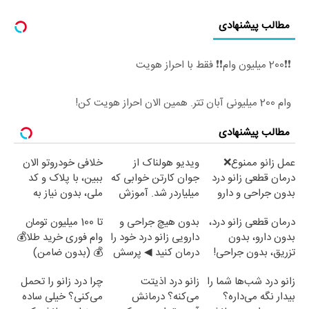
مطالب پیشنهادی
❗❗200 میلیون وام❗❗ فقط با احراز هویت
وام 200 میلیونی آبان تتر. همین الان احراز هویت کن!
مطالب پیشنهادی
عمل زانو ممنوع❌
ویدیو هولناک از
خلافی خودروتو الان
درمان قطعی زانو درد
جوان کارتن خوابی که
ببین، با پلاک و کد
بدون جراحی و دارو
میلیاردر شد. آموزش
ملی، بدون نیاز به
(پرسش نامه)
رایگان
مراجعه حضوری
درمان قطعی زانو درد،
بدون هیچ جراحی و
تا 100 میلیون تومان
بدون دارو، بدون
دارویی زانو درد خود را
وام فوری خرید طلا💰
تزریق، بدون جراحی!
درمان کنید ◀ پرسش
💰 (بدون ضامن)
(پرسش‌نامه)
نامه ▶
زانو درد شب‌ها شما را
زانو درد اذیتت
چرا درد زانو را تحمل
بیدار نگه می‌داره؟
می‌کنه؟ درمانش
می‌کنی؟ خیلی ساده