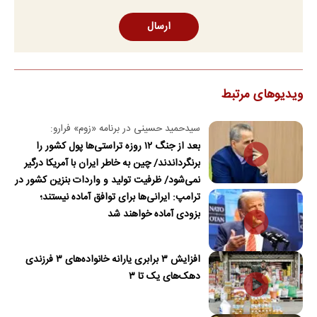
ارسال
ویدیوهای مرتبط
سیدحمید حسینی در برنامه «زوم» فرارو:
بعد از جنگ ۱۲ روزه تراستی‌ها پول کشور را
برنگرداندند/ چین به خاطر ایران با آمریکا درگیر
نمی‌شود/ ظرفیت تولید و واردات بنزین کشور در
ترامپ: ایرانی‌ها برای توافق آماده نیستند؛
جنگ آسیب دید/حدود ۶۰ روز توانایی ذخیره
بزودی آماده خواهند شد
نفت در محاصره را داریم
افزایش ۳ برابری یارانه خانواده‌های ۳ فرزندی
دهک‌های یک تا ۳