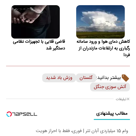
کاهش دمای هوا و ورود سامانه
قاضی قلابی با تجهیزات نظامی
رگباری به ارتفاعات مازندران از
دستگیر شد
فردا
بیشتر بدانید:
گلستان
وزش باد شدید
آتش سوزی جنگل
تبلیغات
مطالب پیشنهادی
وام 15 میلیاردی آبان تتر | فوری، فقط با احراز هویت