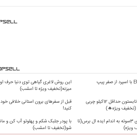
این روش لاغری گیاهی توی دنیا حرف اول
میزنه(تخفیف ویژه تا امشب)
از الان تا آخر تابستون حداقل 12کیلو چربی
قبل از سفرهای برون استانی خلافی خود 
(تخفیف ویژه🔥)
کنید!
با جلبک لاغری 3سوته به اندام ایده ال برس(تا
با پودر جلبک شکم و پهلوتو آب کن و ما
ویژه)
شو(تخفیف تا امشب)