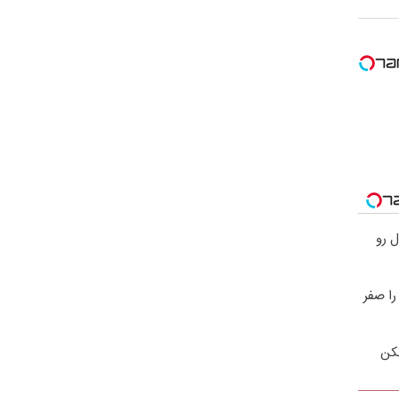
 رو
را صفر
نکن