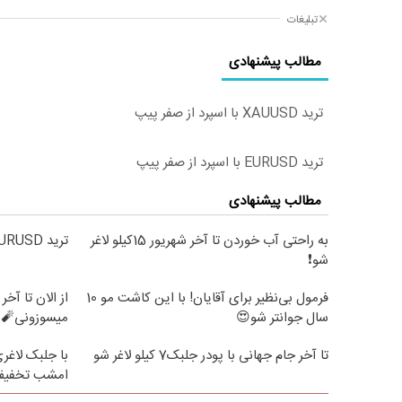
تبلیغات
مطالب پیشنهادی
ترید XAUUSD با اسپرد از صفر پیپ
ترید EURUSD با اسپرد از صفر پیپ
مطالب پیشنهادی
به راحتی آب خوردن تا آخر شهریور 15کیلو لاغر
ترید EURUSD با اسپرد از صفر پیپ
شو❗
فرمول بی‌نظیر برای آقایان! با این کاشت مو 10
سال جوانتر شو😍
میسوزونی🧨 
تا آخر جام جهانی با پودر جلبک7 کیلو لاغر شو
امشب تخفیف 