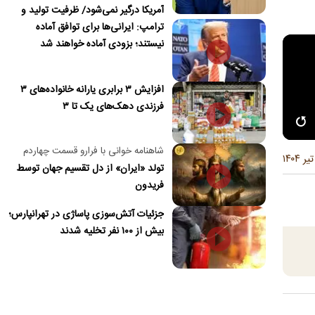
آمریکا درگیر نمی‌شود/ ظرفیت تولید و
ترامپ: ایرانی‌ها برای توافق آماده
واردات بنزین کشور در جنگ آسیب دید/
نیستند؛ بزودی آماده خواهند شد
حدود ۶۰ روز توانایی ذخیره نفت در
محاصره را داریم
افزایش ۳ برابری یارانه خانواده‌های ۳
فرزندی دهک‌های یک تا ۳
شاهنامه خوانی با فرارو قسمت چهاردم
تولد «ایران» از دل تقسیم جهان توسط
فریدون
جزئیات آتش‌سوزی پاساژی در تهرانپارس؛
بیش از ۱۰۰ نفر تخلیه شدند